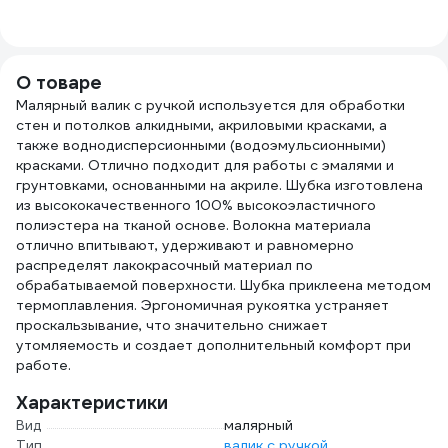
1 л 32020
высота иглы 14 мм,
работ
240 мм 04152
7701
О товаре
Малярный валик с ручкой используется для обработки
стен и потолков алкидными, акриловыми красками, а
также воднодисперсионными (водоэмульсионными)
красками. Отлично подходит для работы с эмалями и
грунтовками, основанными на акриле. Шубка изготовлена
из высококачественного 100% высокоэластичного
полиэстера на тканой основе. Волокна материала
отлично впитывают, удерживают и равномерно
распределят лакокрасочный материал по
обрабатываемой поверхности. Шубка приклеена методом
термоплавления. Эргономичная рукоятка устраняет
проскальзывание, что значительно снижает
утомляемость и создает дополнительный комфорт при
работе.
Характеристики
Вид
малярный
Тип
валик с ручкой