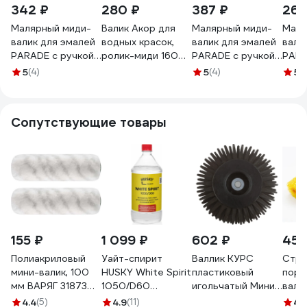
342 ₽
280 ₽
387 ₽
264
Малярный миди-
Валик Акор для
Малярный миди-
Маля
валик для эмалей
водных красок,
валик для эмалей
вали
PARADE с ручкой,
ролик-миди 160
PARADE с ручкой,
PARA
полиэстер,
мм, полиэстер 9
полиэстер,
поли
5
(4)
5
(4)
5
(
12х30х100 мм,
мм, кронштейн 6
12х30х150 мм,
12х1
ручка 6 мм
мм, Эксперт 803
ручка 6 мм
ЛА-
ЛА-00000307
30 160
ЛА-00000306
Сопутствующие товары
155 ₽
1 099 ₽
602 ₽
455
Полиакриловый
Уайт-спирит
Валлик КУРС
Стру
мини-валик, 100
HUSKY White Spirit
пластиковый
поро
мм ВАРЯГ 31873
1050/D60
игольчатый Мини,
вали
тов-149014 (2 шт.)
высокоочищенный,
диаметр 72 мм,
деко
4.4
(5)
4.9
(11)
4.