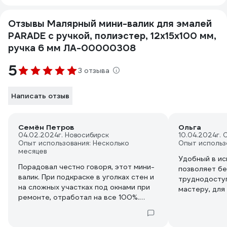
Отзывы Малярный мини-валик для эмалей
PARADE с ручкой, полиэстер, 12х15х100 мм,
ручка 6 мм ЛА-00000308
5
3 отзыва
Написать отзыв
Семён Петров
Ольга
04.02.2024
г. Новосибирск
10.04.2024
г.
Опыт использования: Несколько
Опыт использ
месяцев
Удобный в ис
Порадовал честно говоря, этот мини-
позволяет бе
валик. При подкраске в уголках стен и
труднодоступ
на сложных участках под окнами при
мастеру, для
ремонте, отработал на все 100%.
результата, 
Очень компактный, подлезть им за
надёжный ин
радиаторы и прокрасить стену не
валика сдела