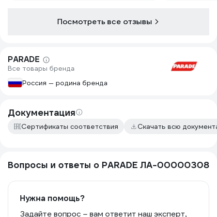
составляет труда. Ворс хорошо
полиэстера, 
впитывает эмаль, не оставляет
хорошо впит
ворсинок на поверхности. Не полосит.
Посмотреть все отзывы
распределяет
Ручка удобная для захвата и
рукоятка, не
конструкция не разболтанная.
прочная. Уве
прослужит до
PARADE
Все товары бренда
Россия — родина бренда
Документация
Сертификаты соответствия
Скачать всю докумен
Вопросы и ответы о PARADE ЛА-00000308
Нужна помощь?
Задайте вопрос – вам ответит наш эксперт,