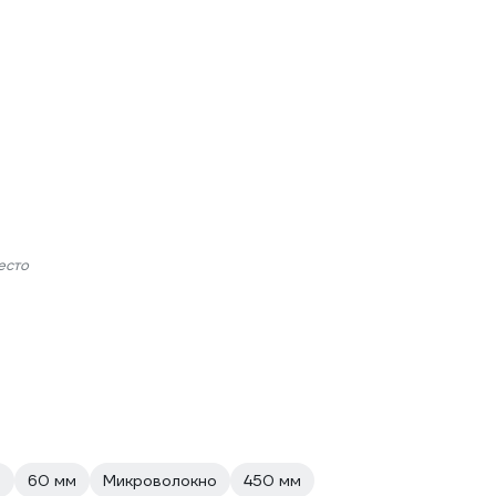
есто
е
60 мм
Микроволокно
450 мм