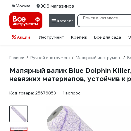
306 магазинов
Москва
Каталог
Акции
Инструмент
Крепеж
Всё для сада
Э
Главная
Ручной инструмент
Малярный инструмент
В
/
/
/
Малярный валик Blue Dolphin Kille
невязких материалов, устойчив к
Код товара:
25676853
1 вопрос