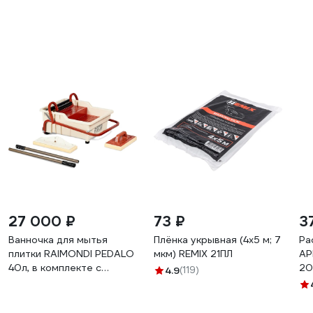
невязких материалов,
устойчив к
растворителям
K45W13_59543
27 000 ₽
73 ₽
3
Ванночка для мытья
Плёнка укрывная (4х5 м; 7
Ра
плитки RAIMONDI PEDALO
мкм) REMIX 21ПЛ
АР
40л, в комплекте с
20
4.9
(119)
губками 356NSWEE
RA