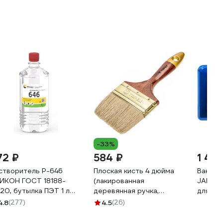
устойчив к
невязк
растворителям
устойч
K37W9_58898
раство
K37W13
-33%
72 ₽
584 ₽
1 44
створитель Р-646
Плоская кисть 4 дюйма
Ванна 
ИКОН ГОСТ 18188-
(лакированная
JAMBO 
20, бутылка ПЭТ 1 л
деревянная ручка,
для ва
S6461
натуральная щетина, для
46001
4.8
(277)
4.5
(26)
масляных красок) TOPEX
Профи 19b640