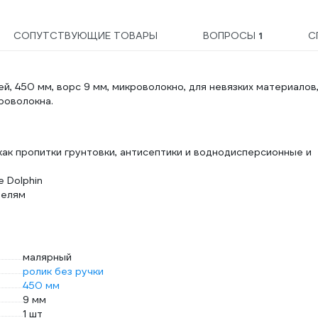
СОПУТСТВУЮЩИЕ ТОВАРЫ
ВОПРОСЫ
1
С
тей, 450 мм, ворс 9 мм, микроволокно, для невязких материалов
роволокна.
 как пропитки грунтовки, антисептики и воднодисперсионные и
 Dolphin
телям
малярный
ролик без ручки
450 мм
9 мм
1 шт