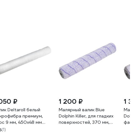
 050 ₽
1 200 ₽
1 30
лик Deltaroll белый
Малярный валик Blue
Малярн
крофибра премиум,
Dolphin Killer, для гладких
Dolphin 
рс 9 мм, 450x48 мм
поверхностей, 370 мм,
фактур
9450
ворс 9 мм, микроволокно,
370 мм,
5
(1)
для невязких материалов,
микров