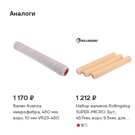
Аналоги
1 170 ₽
1 212 ₽
Валик Avanza
Набор валиков Rollingdog
микрофибра, 450 мм,
SUPER-MICRO 3шт,
ворс 10 мм VR23-450
457мм, ворс 9.5мм, для
бюгеля 10мм,
5
(1)
микрофибра арт. 00397