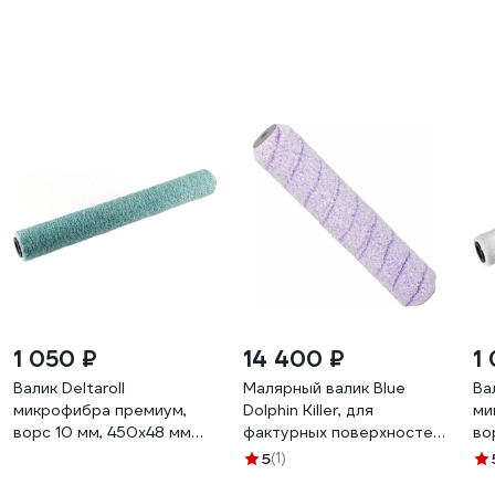
1 050 ₽
14 400 ₽
1
Валик Deltaroll
Малярный валик Blue
Ва
микрофибра премиум,
Dolphin Killer, для
ми
ворс 10 мм, 450x48 мм
фактурных поверхностей,
во
R07450
450 мм, ворс 13 мм,
R0
5
(1)
микроволокно, для