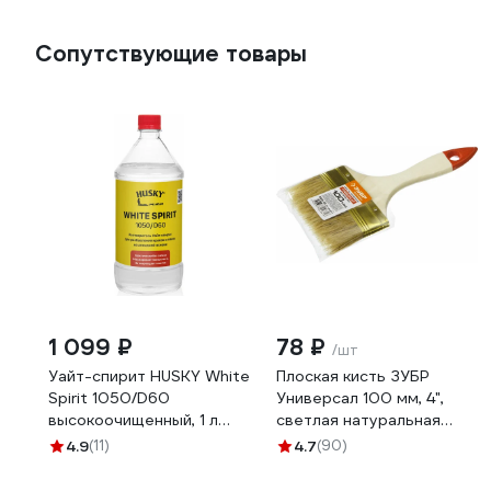
Сопутствующие товары
1 099 ₽
78 ₽
/шт
Уайт-спирит HUSKY White
Плоская кисть ЗУБР
Spirit 1050/D60
Универсал 100 мм, 4",
высокоочищенный, 1 л
светлая натуральная
32020
щетина 01099-100_z01
4.9
(11)
4.7
(90)