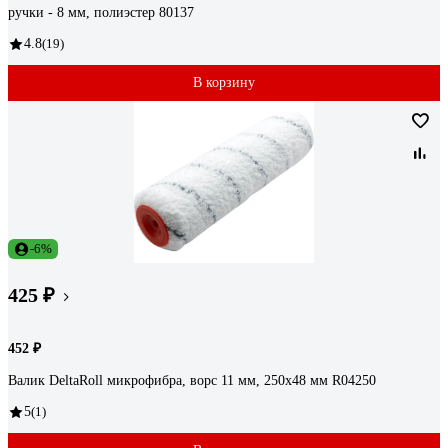
ручки - 8 мм, полиэстер 80137
4.8
(19)
В корзину
-6%
425 ₽
452 ₽
Валик DeltaRoll микрофибра, ворс 11 мм, 250х48 мм R04250
5
(1)