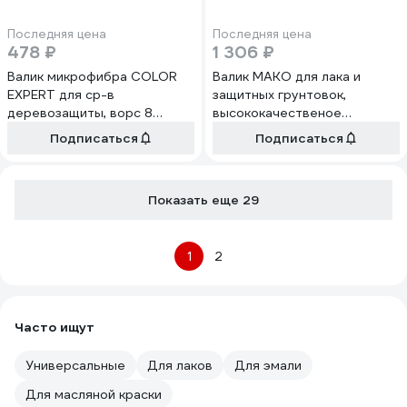
Последняя цена
Последняя цена
478 ₽
1 306 ₽
Валик микрофибра COLOR
Валик MAKO для лака и
EXPERT для ср-в
защитных грунтовок,
деревозащиты, ворс 8
высококачественое
мм,под бюгель 8мм, белый
текстильное волокно,
Подписаться
Подписаться
(18см) 84551899
высота ворса 5 мм 948525
Показать еще 29
1
2
Часто ищут
Универсальные
Для лаков
Для эмали
Для масляной краски