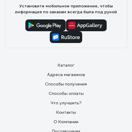
объемах. При определенном навыке можно
Установите мобильное приложение, чтобы
подготовить стену под покраску за 2 слоя (шитрока)
информация по заказам всегда была под рукой
Каталог
Адреса магазинов
Способы получения
Способы оплаты
Что улучшить?
Контакты
О Компании
Поставщикам