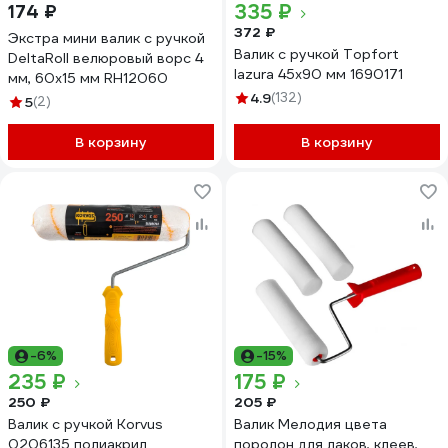
335 ₽
174 ₽
372 ₽
Экстра мини валик с ручкой
Валик с ручкой Topfort
DeltaRoll велюровый ворс 4
lazura 45x90 мм 1690171
мм, 60x15 мм RH12060
4.9
(132)
5
(2)
В корзину
В корзину
-6%
-15%
235 ₽
175 ₽
250 ₽
205 ₽
Валик с ручкой Korvus
Валик Мелодия цвета
0206135 полиакрил
поролон для лаков, клеев,