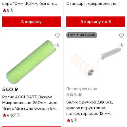
ворс 10мм d42мм, бюгель
Стандарт, микроволокно
8мм 18042708
9/70/15мм, D6мм ,
5
(1)
ЛА-00004693
В корзину
В корзину по 5
Нет в наличии
540 ₽
Последняя цена
343 ₽
Ролик ACCURATE Лазури
Валик с ручкой для В/Д
Микроволокно 250мм ворс
красок и грунтовок,
11мм d42мм для бюгеля 8мм
полиэстер ворс 12 мм
25042500
4.9
(20)
41х180мм COLOR
5
(1)
EXPERT84664812