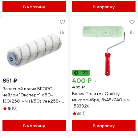
В корзину
В корзину
-12%
400 ₽
851 ₽
455 ₽
Запасной валик BEOROL
Валик Политех Quality
нейлон "Эксперт" d80-
микрофибра, 8x48x240 мм
130/250 мм (1/50) vee258-
1533924
13ru 271614
5
(10)
5
(11)
В корзину
В корзину