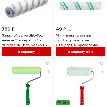
769 ₽
49 ₽
/шт
Запасной валик BEOROL
Мини-валик сменный
нейлон "Эксперт" d70-
Toolberg Текстура-
80/250 мм (1/75) vee258-7ru
Стандарт, микроволокно
271613
9/150/15мм, D6мм ,
В корзину
В корзину по 5
ЛА-00004694
-16%