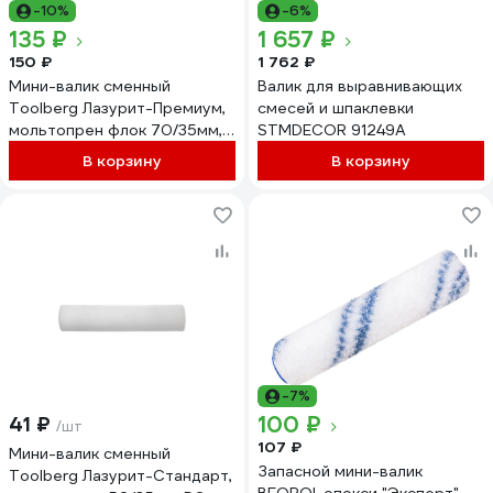
-10%
-6%
135 ₽
1 657 ₽
150 ₽
1 762 ₽
Мини-валик сменный
Валик для выравнивающих
Toolberg Лазурит-Премиум,
смесей и шпаклевки
мольтопрен флок 70/35мм,
STMDECOR 91249A
D6мм ЛА-00004703
В корзину
В корзину
-7%
100 ₽
41 ₽
/шт
107 ₽
Мини-валик сменный
Запасной мини-валик
Toolberg Лазурит-Стандарт,