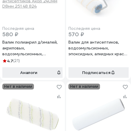
Последняя цена
Последняя цена
580 ₽
570 ₽
Валик полиакрил д/эмалей,
Валик для антисептиков,
акриловых,
водоэмульсионных,
водоэмульсионных,
эпоксидных, алкидных красок
фасадных красок, грунтовок,
Анкор микрофибра 180 мм
4.7
(21)
антисептиков Акор 240мм
D8 мм 242 48 818
D8мм 251 48 824
Аналоги
Подписаться
Нет в наличии
Нет в наличии