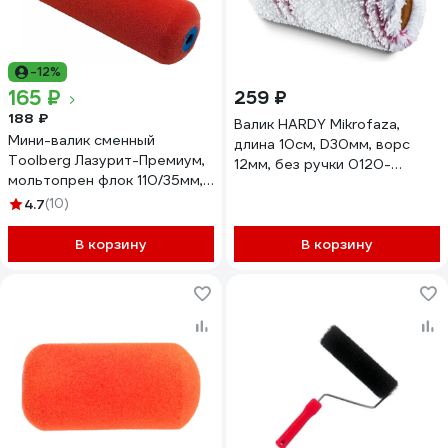
-12%
165 ₽
259 ₽
188 ₽
Валик HARDY Mikrofaza,
Мини-валик сменный
длина 10см, D30мм, ворс
Toolberg Лазурит-Премиум,
12мм, без ручки 0120-
мольтопрен флок 110/35мм,
623010
D6мм ЛА-00004704
4.7
(10)
В корзину
В корзину