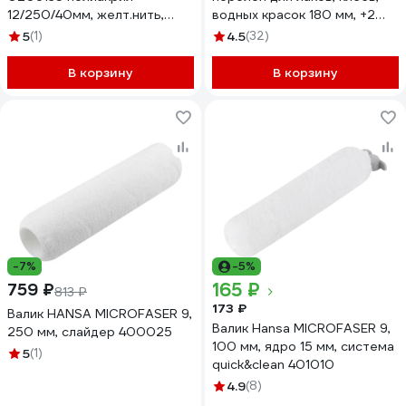
12/250/40мм, желт.нить,
водных красок 180 мм, +2
D6мм ЛА-00003683
сменные шубки 180-42+2
5
(1)
4.5
(32)
В корзину
В корзину
-7%
-5%
165 ₽
759 ₽
813 ₽
173 ₽
Валик HANSA MICROFASER 9,
Валик Hansa MICROFASER 9,
250 мм, слайдер 400025
100 мм, ядро 15 мм, система
5
(1)
quick&clean 401010
4.9
(8)