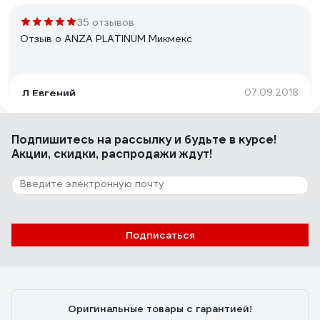
35 отзывов
Отзыв о ANZA PLATINUM Микмекс
Л Евгений
07.09.2018
Качество!
Подпишитесь
на рассылку
и будьте в курсе!
Акции, скидки, распродажи ждут!
90 отзывов
Отзыв о HARDY 0111-994825
Игорь
02.10.2023
Подписаться
Удобно, главный плюс - это возможность нанести
приличный слой шпаклёвки за раз и уменьшается
вероятность протиров в процессе зачистки.
Скорость работы не особо увеличивает, зато
Оригинальные товары с гарантией!
сохраняет запястья от растяжения на больших