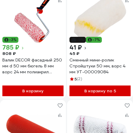
-3%
-9%
-7%
785 ₽
41 ₽
808 ₽
45 ₽
Валик DECOR фасадный 250
Сменный мини-ролик
мм d 50 мм бюгель 8 мм
Стройштуки 50 мм, ворс 4
ворс 24 мм полиакрил
мм УТ-00009084
премиум 550-0250 11613240
5
(2)
В корзину
В корзину по 5