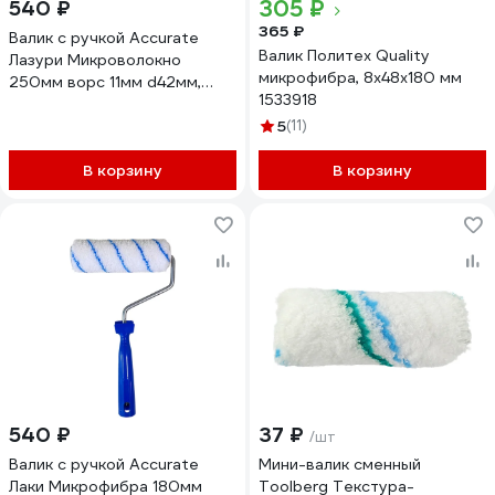
305 ₽
540 ₽
365 ₽
Валик с ручкой Accurate
Валик Политех Quality
Лазури Микроволокно
микрофибра, 8x48x180 мм
250мм ворс 11мм d42мм,
1533918
бюгель 8мм 25042508
5
(11)
В корзину
В корзину
540 ₽
37 ₽
/шт
Валик с ручкой Accurate
Мини-валик сменный
Лаки Микрофибра 180мм
Toolberg Текстура-