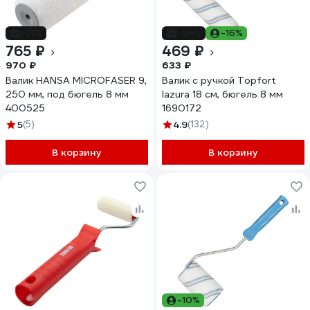
-21%
-26%
-16%
765 ₽
469 ₽
970 ₽
633 ₽
Валик HANSA MICROFASER 9,
Валик с ручкой Topfort
250 мм, под бюгель 8 мм
lazura 18 см, бюгель 8 мм
400525
1690172
5
(5)
4.9
(132)
В корзину
В корзину
-10%