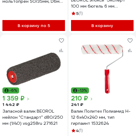
BEOROL эпокси "Эксперт"
мольтопрен 50/35мм, D6мм
100 мм бюгель 6 мм
ЛА-00004695
mvee10k1 274433
5
(1)
В корзину по 5
В корзину
-6%
-13%
1 359 ₽
210 ₽
1 442 ₽
241 ₽
Запасной валик BEOROL
Валик Политех Полиамид H-
нейлон "Стандарт" d80/250
12 6x40x240 мм, тип
мм (1/40) vsg258ru 271621
гирпаинт 1532624
4
(1)