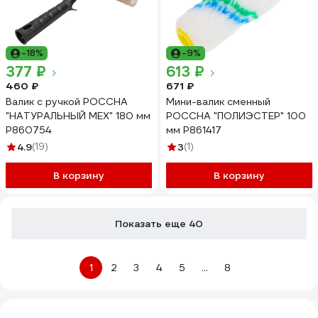
-18%
-9%
377 ₽
613 ₽
460 ₽
671 ₽
Валик с ручкой РОССНА
Мини-валик сменный
"НАТУРАЛЬНЫЙ МЕХ" 180 мм
РОССНА "ПОЛИЭСТЕР" 100
Р860754
мм Р861417
4.9
(19)
3
(1)
В корзину
В корзину
Показать еще 40
1
2
3
4
5
...
8