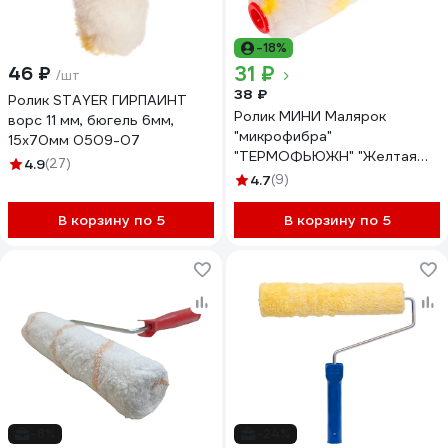
-18%
31 ₽
46 ₽
/шт
38 ₽
Ролик STAYER ГИРПАИНТ
Ролик МИНИ Малярок
ворс 11 мм, бюгель 6мм,
"микрофибра"
15x70мм 0509-07
"ТЕРМОФЬЮЖН" "Желтая
4.9
(27)
Борода" 100 мм D 16 мм,
4.7
(9)
ворс 10 мм, плот. 680 гр/м2,
под ручку 6 мм "" 750-2100
В корзину по 5
В корзину по 5
-8%
-24%