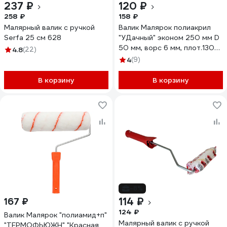
237 ₽
120 ₽
258 ₽
158 ₽
Малярный валик с ручкой
Валик Малярок полиакрил
Serfa 25 см 628
"УДачный" эконом 250 мм D
50 мм, ворс 6 мм, плот.130
4.8
(22)
гр/м2, ручка 6 мм шплинт ""
4
(9)
705-0250
В корзину
В корзину
-8%
114 ₽
167 ₽
124 ₽
Валик Малярок "полиамид+п"
Малярный валик с ручкой
"ТЕРМОФЬЮЖН" "Красная