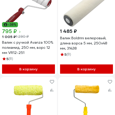
-38%
795 ₽
1 485 ₽
1 005 ₽
1 290 ₽
Валик Boldrini велюровый,
Валик с ручкой Avanza 100%
длина ворса 5 мм, 250х48
полиамид, 250 мм, ворс 12
мм, 31438
мм VR12-251
5
(8)
5
(8)
В корзину
В корзину