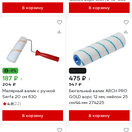
ворс 11 мм 660-1250
11607135
В корзину
В корзину
-8%
-13%
187 ₽
475 ₽
204 ₽
547 ₽
Малярный валик с ручкой
Бюгельный валик ARCH PRO
Serfa 20 см 630
GOLD ворс 12 мм, нейлон 25
см/44 мм 274225
4.8
(22)
В корзину
В корзину