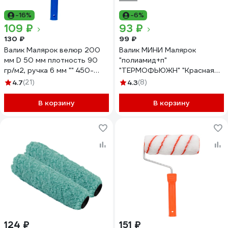
-16%
-6%
109 ₽
93 ₽
130 ₽
99 ₽
Валик Малярок велюр 200
Валик МИНИ Малярок
мм D 50 мм плотность 90
"полиамид+п"
гр/м2, ручка 6 мм "" 450-
"ТЕРМОФЬЮЖН" "Красная
0200
Борода" 100 мм D 16 мм,
4.7
(21)
4.3
(8)
ворс 10 мм, плотность 550
гр/м2, под ручку 6 мм, "" 551-
В корзину
В корзину
5100
124 ₽
151 ₽