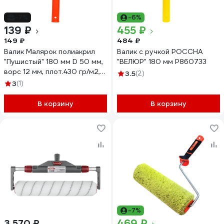
-7%
-6%
139 ₽
455 ₽
149 ₽
484 ₽
Валик Малярок полиакрил
Валик с ручкой РОССНА
"Пушистый" 180 мм D 50 мм,
"ВЕЛЮР" 180 мм Р860733
ворс 12 мм, плот.430 гр/м2,
3.5
(2)
б/с ручка 6 мм "" 755-0180
3
(1)
В корзину
В корзину
-7%
469 ₽
3 570 ₽