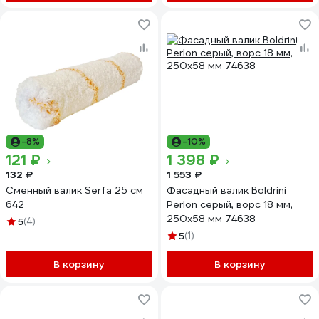
-8%
-10%
121 ₽
1 398 ₽
132 ₽
1 553 ₽
Сменный валик Serfa 25 см
Фасадный валик Boldrini
642
Perlon серый, ворс 18 мм,
250х58 мм 74638
5
(4)
5
(1)
В корзину
В корзину