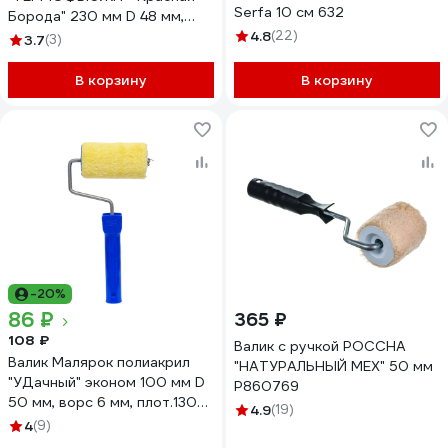
Serfa 10 см 632
Борода" 230 мм D 48 мм,
быстросъемная ручка 6 мм,
4.8
(22)
3.7
(3)
ворс 12 мм, плотность 550
гр/м2, "" 551-0230
В корзину
В корзину
-20%
86 ₽
365 ₽
108 ₽
Валик с ручкой РОССНА
Валик Малярок полиакрил
"НАТУРАЛЬНЫЙ МЕХ" 50 мм
"УДачный" эконом 100 мм D
Р860769
50 мм, ворс 6 мм, плот.130
4.9
(19)
гр/м2, ручка 6 мм шплинт ""
4
(9)
705-0100