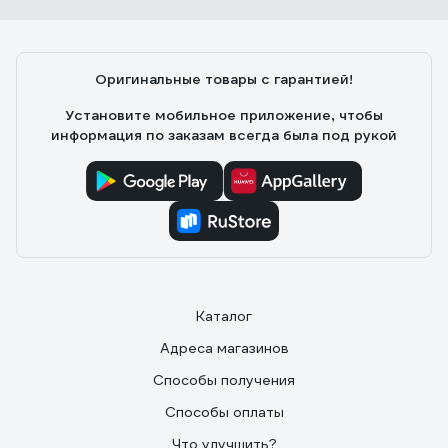
Удобно, главный плюс - это возможность нанести
приличный слой шпаклёвки за раз и уменьшается
вероятность протиров в процессе зачистки.
Скорость работы не особо увеличивает, зато
Оригинальные товары с гарантией!
сохраняет запястья от растяжения на больших
объемах. При определенном навыке можно
Установите мобильное приложение, чтобы
подготовить стену под покраску за 2 слоя (шитрока)
информация по заказам всегда была под рукой
Каталог
Адреса магазинов
Способы получения
Способы оплаты
Что улучшить?