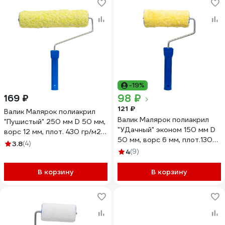
-19%
98 ₽
169 ₽
121 ₽
Валик Малярок полиакрил
Валик Малярок полиакрил
"Пушистый" 250 мм D 50 мм,
"УДачный" эконом 150 мм D
ворс 12 мм, плот. 430 гр/м2,
50 мм, ворс 6 мм, плот.130
ручка 6 мм шплинт "" 754-
3.8
(4)
гр/м2, ручка 6 мм шплинт ""
0250
4
(9)
705-0150
В корзину
В корзину