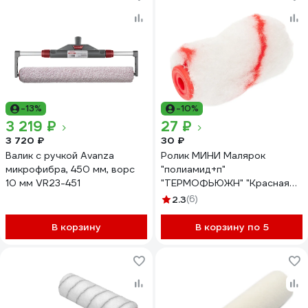
-13%
-10%
3 219 ₽
27 ₽
3 720 ₽
30 ₽
Валик с ручкой Avanza
Ролик МИНИ Малярок
микрофибра, 450 мм, ворс
"полиамид+п"
10 мм VR23-451
"ТЕРМОФЬЮЖН" "Красная
Борода" 55 мм D 16 мм, ворс
2.3
(6)
10 мм, плотность 550 гр/м2,
под ручку 6 мм, "" 551-2055
В корзину
В корзину по 5