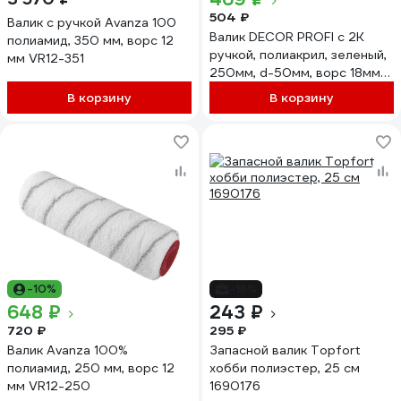
504 ₽
Валик с ручкой Avanza 100
Валик DECOR PROFI с 2К
полиамид, 350 мм, ворс 12
ручкой, полиакрил, зеленый,
мм VR12-351
250мм, d-50мм, ворс 18мм
550-2250 11607137
В корзину
В корзину
-10%
-18%
648 ₽
243 ₽
720 ₽
295 ₽
Валик Avanza 100%
Запасной валик Topfort
полиамид, 250 мм, ворс 12
хобби полиэстер, 25 см
мм VR12-250
1690176