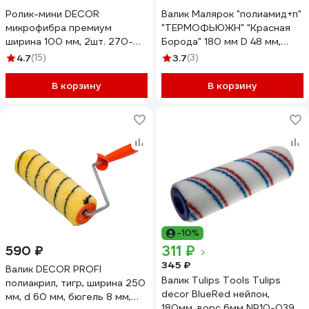
Ролик-мини DECOR
Валик Малярок "полиамид+п"
микрофибра премиум
"ТЕРМОФЬЮЖН" "Красная
ширина 100 мм, 2шт. 270-
Борода" 180 мм D 48 мм,
0100 11613248
быстросъемная ручка 6 мм,
4.7
(15)
3.7
(3)
ворс 12 мм, плотность 550
гр/м2, "" 551-0180
В корзину
В корзину
-10%
311 ₽
590 ₽
345 ₽
Валик DECOR PROFI
Валик Tulips Tools Tulips
полиакрил, тигр, ширина 250
decor BlueRed нейлон,
мм, d 60 мм, бюгель 8 мм,
180мм, ворс 6мм NP10-039