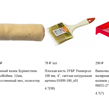
 ₽
78 ₽
/шт
290 ₽
нный валик Буревестник
Плоская кисть ЗУБР Универсал
Ванночк
х48х8мм, 12мм,
100 мм, 4", светлая натуральная
малярная
усственный мех, полиэстер
щетина 01099-100_z01
валиков 
06055-27
4.7
(90)
4.7
(7)