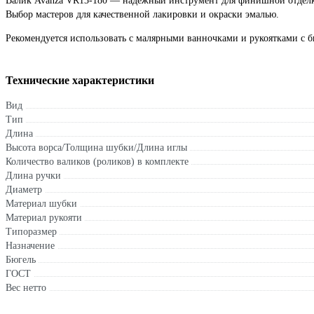
Валик Avanza VR13-180 — надежный инструмент для финишной отделки.
Выбор мастеров для качественной лакировки и окраски эмалью.
Рекомендуется использовать с малярными ванночками и рукоятками с б
Технические характеристики
Вид
Тип
Длина
Высота ворса/Толщина шубки/Длина иглы
Количество валиков (роликов) в комплекте
Длина ручки
Диаметр
Материал шубки
Материал рукояти
Типоразмер
Назначение
Бюгель
ГОСТ
Вес нетто