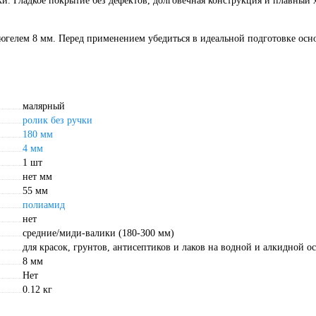
 Гладкое покрытие без дефектов, долговечная конструкция и плавный х
югелем 8 мм. Перед применением убедиться в идеальной подготовке осн
малярный
ролик без ручки
180 мм
4 мм
1 шт
нет мм
55 мм
полиамид
нет
средние/миди-валики (180-300 мм)
для красок, грунтов, антисептиков и лаков на водной и алкидной о
8 мм
Нет
0.12 кг