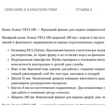
ОПИСАНИЕ И ХАРАКТЕРИСТИКИ
ОТЗЫВЫ
1
Валик Avanza VR13-180 — Идеальный финиш для гладких поверхносте
Малярный валик Avanza VR13-180 шириной 180 мм с ворсом 4 мм изгот
эмалей и финишного окрашивания на хорошо подготовленных гладких 
Полиамид PA 6 (Nylon): Высококачественное синтетическое воло
растворителям, не теряет форму и не оставляет ворса на финиш
Индукционная термофузия: Шубка приварена к основанию методо
монолитность конструкции и долгий срок службы.
Ворс 4 мм: Короткий ворс идеален для работы с гладкими повер
тонкий равномерный слой без текстуры, наплывов и пузырей.
Шпуля 55 мм: Увеличенный диаметр повышает вместимость краски
равномерное распределение материала.
Бюгель 8 мм на синтетических подшипниках: Два независимых 
при работе и повышают ресурс оснастки.
Ширина 180 мм: Компактный формат для окраски дверей, рам, ме