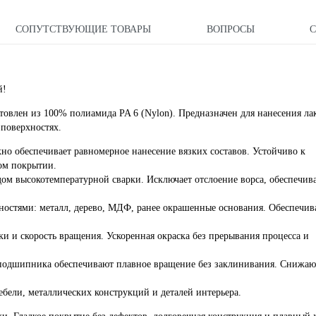
СОПУТСТВУЮЩИЕ ТОВАРЫ
ВОПРОСЫ
й!
овлен из 100% полиамида PA 6 (Nylon). Предназначен для нанесения лак
поверхностях.
кно обеспечивает равномерное нанесение вязких составов. Устойчиво к
ном покрытии.
м высокотемпературной сварки. Исключает отслоение ворса, обеспечив
хностями: металл, дерево, МДФ, ранее окрашенные основания. Обеспечив
 и скорость вращения. Ускоренная окраска без прерывания процесса и
подшипника обеспечивают плавное вращение без заклинивания. Снижаю
бели, металлических конструкций и деталей интерьера.