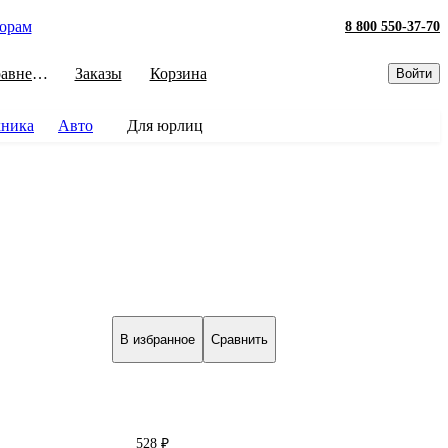
орам
8 800 550-37-70
Сравнение
Заказы
Корзина
Войти
хника
Авто
Для юрлиц
В избранное
Сравнить
528 ₽