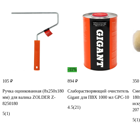
-11%
105 ₽
894 ₽
350
Ручка оцинкованная (8х250х180
Слаборастворяющий очиститель
Сме
мм) для валика ZOLDER Z-
Gigant для ПВХ 1000 мл GPC-10
180
8250180
иск
4.5
(21)
207
5
(1)
5
(1)