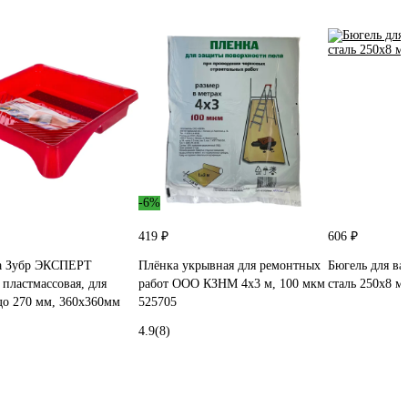
-6%
419 ₽
606 ₽
а Зубр ЭКСПЕРТ
Плёнка укрывная для ремонтных
Бюгель для ва
 пластмассовая, для
работ ООО КЗНМ 4x3 м, 100 мкм
сталь 250х8 мм
до 270 мм, 360x360мм
525705
4.9
(8)