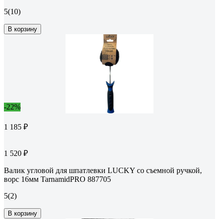
5
(10)
В корзину
-22%
1 185 ₽
1 520 ₽
Валик угловой для шпатлевки LUCKY со съемной ручкой,
ворс 16мм TarnamidPRO 887705
5
(2)
В корзину