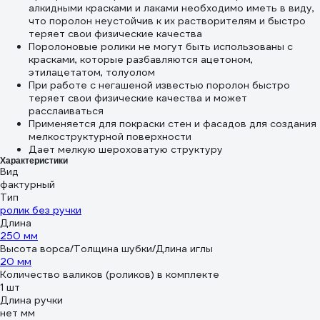
алкидными красками и лаками необходимо иметь в виду,
что поролон неустойчив к их растворителям и быстро
теряет свои физические качества
Поролоновые ролики не могут быть использованы с
красками, которые разбавляются ацетоном,
этилацетатом, толуолом
При работе с негашеной известью поролон быстро
теряет свои физические качества и может
расслаиваться
Применяется для покраски стен и фасадов для создания
мелкоструктурной поверхности
Дает мелкую шероховатую структуру
Характеристики
Вид
фактурный
Тип
ролик без ручки
Длина
250 мм
Высота ворса/Толщина шубки/Длина иглы
20 мм
Количество валиков (роликов) в комплекте
1 шт
Длина ручки
нет мм