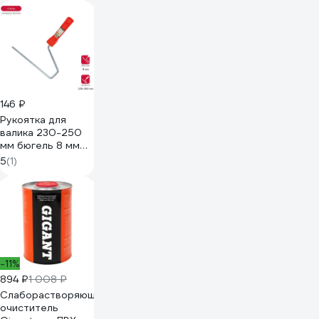
146 ₽
Рукоятка для
валика 230-250
мм бюгель 8 мм
KRAFOR 084-2325
5
(1)
54840
-11%
894 ₽
1 008 ₽
Слаборастворяющий
очиститель