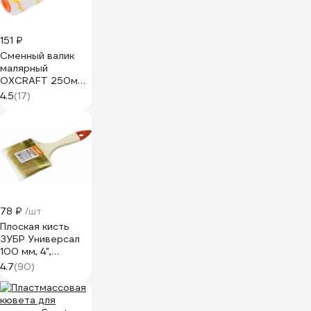
151 ₽
Сменный валик
малярный
OXCRAFT 250мм
44016253
4.5
(17)
78 ₽
/шт
Плоская кисть
ЗУБР Универсал
100 мм, 4",
светлая
4.7
(90)
натуральная
щетина 01099-
100_z01