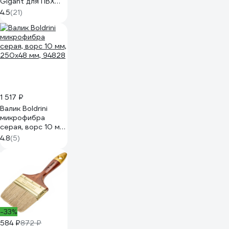
Gigant для ПВХ
1000 мл GPC-10
4.5
(21)
1 517 ₽
Валик Boldrini
микрофибра
серая, ворс 10 мм,
250х48 мм, 94828
4.8
(5)
-33%
584 ₽
872 ₽