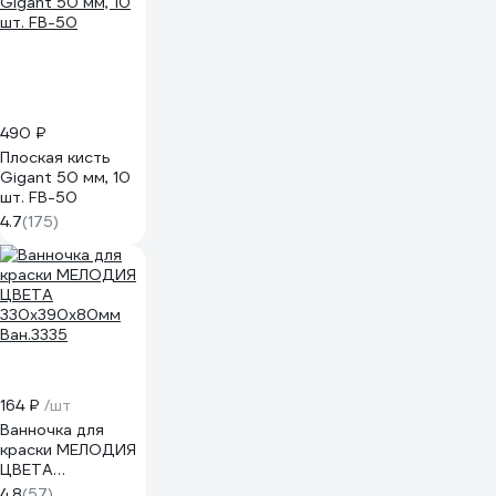
490 ₽
Плоская кисть
Gigant 50 мм, 10
шт. FB-50
4.7
(175)
164 ₽
/шт
Ванночка для
краски МЕЛОДИЯ
ЦВЕТА
330х390х80мм
4.8
(57)