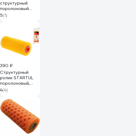
структурный
поролоновый
STARTUL PROFI
5
(1)
180 мм, под ручку
8 мм ST0216-18
390 ₽
Структурный
ролик STARTUL
поролоновый,
крупнопористый,
4
(4)
180 мм ST0218-18