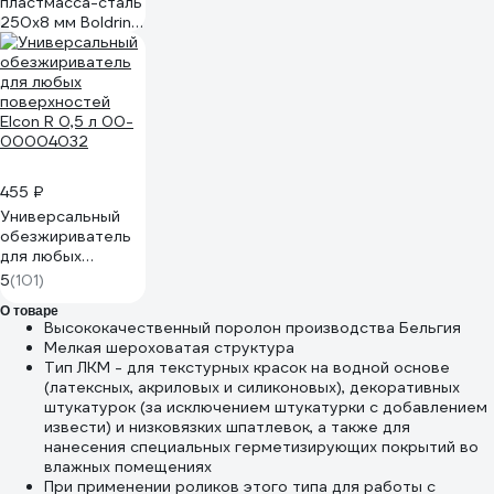
пластмасса-сталь
250х8 мм Boldrini
89125
455 ₽
Универсальный
обезжириватель
для любых
поверхностей
5
(101)
Elcon R 0,5 л 00-
О товаре
00004032
Высококачественный поролон производства Бельгия
Мелкая шероховатая структура
Тип ЛКМ - для текстурных красок на водной основе
(латексных, акриловых и силиконовых), декоративных
штукатурок (за исключением штукатурки с добавлением
извести) и низковязких шпатлевок, а также для
нанесения специальных герметизирующих покрытий во
влажных помещениях
При применении роликов этого типа для работы с