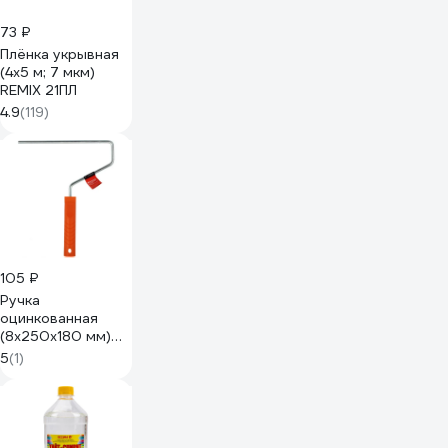
73 ₽
Плёнка укрывная
(4х5 м; 7 мкм)
REMIX 21ПЛ
4.9
(119)
105 ₽
Ручка
оцинкованная
(8х250х180 мм)
для валика
5
(1)
ZOLDER Z-
8250180