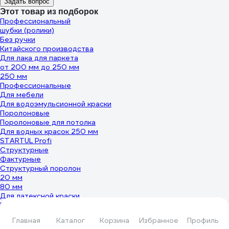
Задать вопрос
Этот товар из подборок
Профессиональный
шубки (ролики)
Без ручки
Китайского производства
Для лака для паркета
от 200 мм до 250 мм
250 мм
Профессиональные
Для мебели
Для водоэмульсионной краски
Поролоновые
Поролоновые для потолка
Для водных красок 250 мм
STARTUL Profi
Структурные
Фактурные
Структурный поролон
20 мм
80 мм
Для латексной краски
Поролон 250мм
Удлинители для малярных валиков
Главная
Каталог
Корзина
Избранное
Профиль
С ограничителем