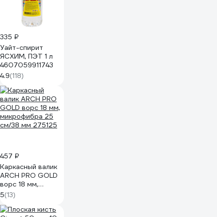
335 ₽
Уайт-спирит
ЯСХИМ, ПЭТ 1 л
4607059911743
4.9
(118)
457 ₽
Каркасный валик
ARCH PRO GOLD
ворс 18 мм,
микрофибра 25
5
(13)
см/38 мм 275125