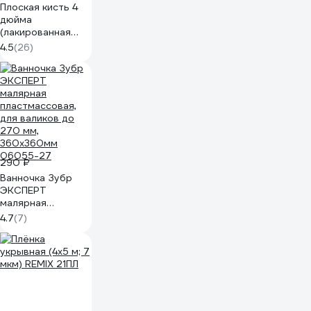
Плоская кисть 4
дюйма
(лакированная
деревянная ручка,
4.5
(26)
натуральная
щетина, для
масляных красок)
TOPEX Профи
19b640
290 ₽
Ванночка Зубр
ЭКСПЕРТ
малярная
пластмассовая,
4.7
(7)
для валиков до
270 мм,
360x360мм
06055-27