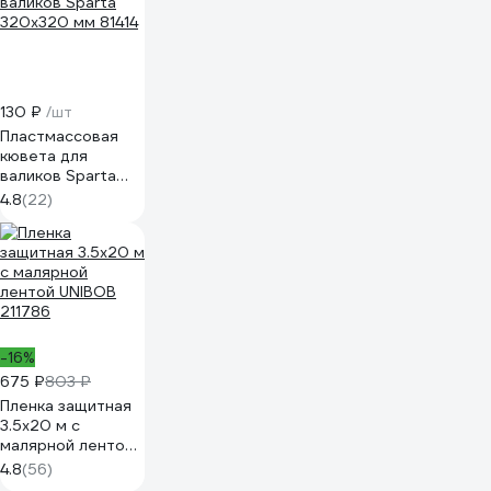
130 ₽
/шт
Пластмассовая
кювета для
валиков Sparta
320х320 мм 81414
4.8
(22)
-16%
675 ₽
803 ₽
Пленка защитная
3.5х20 м с
малярной лентой
UNIBOB 211786
4.8
(56)