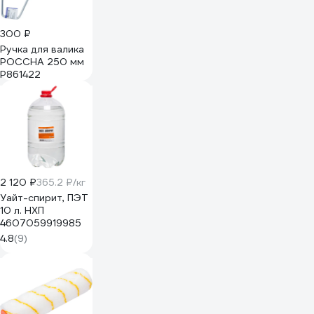
300 ₽
Ручка для валика
РОССНА 250 мм
Р861422
2 120 ₽
365.2 ₽/кг
Уайт-спирит, ПЭТ
10 л. НХП
4607059919985
4.8
(9)