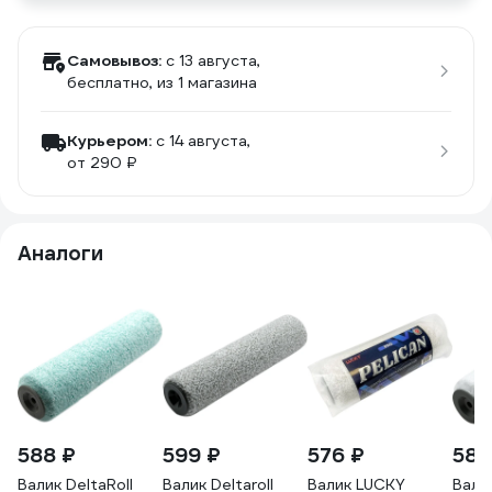
Самовывоз:
c 13 августа,
бесплатно
, из 1 магазина
Курьером:
c 14 августа,
от 290 ₽
Аналоги
588 ₽
599 ₽
576 ₽
588
Валик DeltaRoll
Валик Deltaroll
Валик LUCKY
Валик