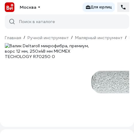
Москва
Для юрлиц
Поиск в каталоге
Главная
/
Ручной инструмент
/
Малярный инструмент
/
Ва