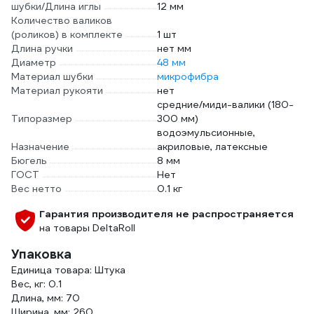
шубки/Длина иглы
12 мм
Количество валиков
(роликов) в комплекте
1 шт
Длина ручки
нет мм
Диаметр
48 мм
Материал шубки
микрофибра
Материал рукояти
нет
средние/миди-валики (180-
Типоразмер
300 мм)
водоэмульсионные,
Назначение
акриловые, латексные
Бюгель
8 мм
ГОСТ
Нет
Вес нетто
0.1 кг
Гарантия производителя не распространяется
на товары DeltaRoll
Упаковка
Единица товара: Штука
Вес, кг: 0.1
Длина, мм: 70
Ширина, мм: 260