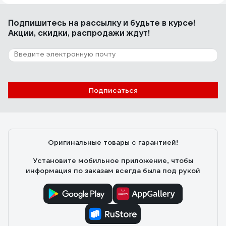
Качество!
Подпишитесь
на рассылку
и будьте в курсе!
Акции, скидки, распродажи ждут!
90 отзывов
Отзыв о HARDY 0111-994825
Игорь
02.10.2023
Подписаться
Удобно, главный плюс - это возможность нанести
приличный слой шпаклёвки за раз и уменьшается
вероятность протиров в процессе зачистки.
Скорость работы не особо увеличивает, зато
Оригинальные товары с гарантией!
сохраняет запястья от растяжения на больших
объемах. При определенном навыке можно
Установите мобильное приложение, чтобы
подготовить стену под покраску за 2 слоя (шитрока)
информация по заказам всегда была под рукой