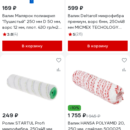
169 ₽
599 ₽
Валик Малярок полиакрил
Валик Deltaroll микрофибра
"Пушистый" 250 мм D 50 мм,
премиум, ворс 6мм, 250x48
ворс 12 мм, плот. 430 гр/м2,
мм MICMEX TECHOLOGY
ручка 6 мм шплинт "" 754-
R60250
3.8
(4)
5
(26)
0250
В корзину
В корзину
-10%
249 ₽
1 755 ₽
1 945 ₽
Ролик STARTUL Profi
Валик HANSA POLYAMID 20,
микрофибра, 250x48 мм
250 мм, слайдер 500025