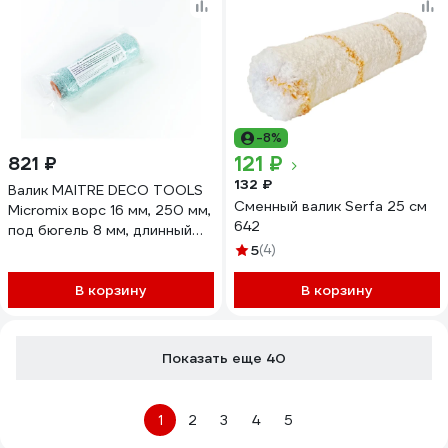
-8%
121 ₽
821 ₽
132 ₽
Валик MAITRE DECO TOOLS
Сменный валик Serfa 25 см
Micromix ворс 16 мм, 250 мм,
642
под бюгель 8 мм, длинный
ворс для стен и потолков
5
(4)
MD IN00005
В корзину
В корзину
Показать еще 40
1
2
3
4
5