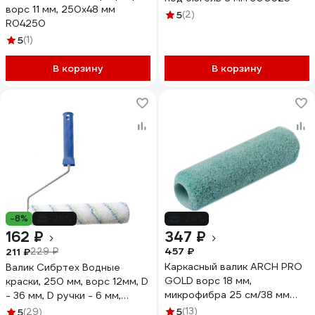
ворс 11 мм, 250х48 мм
5
(2)
R04250
5
(1)
В корзину
В корзину
-8%
-29%
-24%
162 ₽
347 ₽
457 ₽
211 ₽
229 ₽
Каркасный валик ARCH PRO
Валик Сибртех Водные
GOLD ворс 18 мм,
краски, 250 мм, ворс 12мм, D
микрофибра 25 см/38 мм
- 36 мм, D ручки - 6 мм,
275125
полиэстер 80193
5
(13)
5
(29)