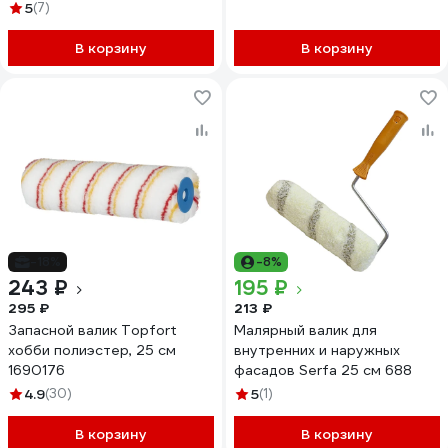
5
(7)
В корзину
В корзину
-18%
-8%
243 ₽
195 ₽
295 ₽
213 ₽
Запасной валик Topfort
Малярный валик для
хобби полиэстер, 25 см
внутренних и наружных
1690176
фасадов Serfa 25 см 688
4.9
(30)
5
(1)
В корзину
В корзину