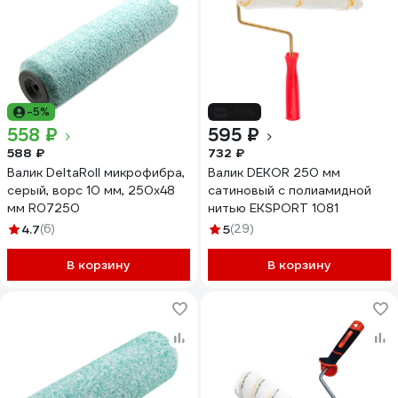
-5%
-19%
558 ₽
595 ₽
588 ₽
732 ₽
Валик DeltaRoll микрофибра,
Валик DEKOR 250 мм
серый, ворс 10 мм, 250х48
сатиновый с полиамидной
мм R07250
нитью EKSPORT 1081
4.7
(6)
5
(29)
В корзину
В корзину