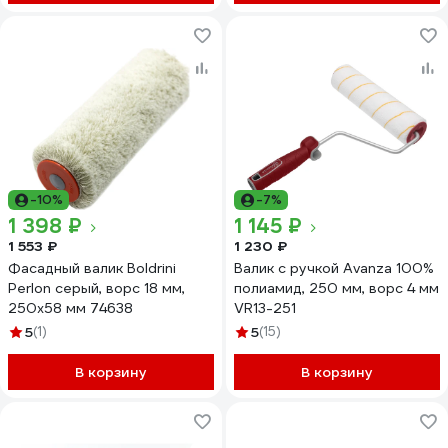
-10%
-7%
1 398 ₽
1 145 ₽
1 553 ₽
1 230 ₽
Фасадный валик Boldrini
Валик с ручкой Avanza 100%
Perlon серый, ворс 18 мм,
полиамид, 250 мм, ворс 4 мм
250х58 мм 74638
VR13-251
5
(1)
5
(15)
В корзину
В корзину