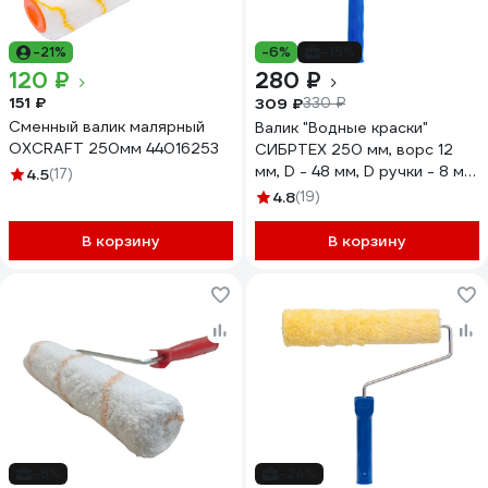
-21%
-6%
-15%
120 ₽
280 ₽
151 ₽
309 ₽
330 ₽
Сменный валик малярный
Валик "Водные краски"
OXCRAFT 250мм 44016253
СИБРТЕХ 250 мм, ворс 12
мм, D - 48 мм, D ручки - 8 мм,
4.5
(17)
полиэстер 80137
4.8
(19)
В корзину
В корзину
-8%
-24%