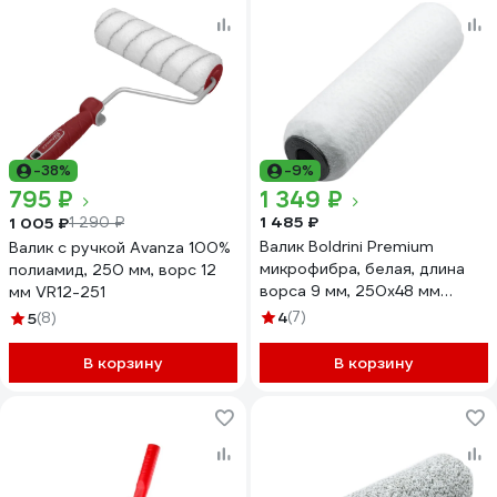
-38%
-9%
795 ₽
1 349 ₽
1 485 ₽
1 005 ₽
1 290 ₽
Валик Boldrini Premium
Валик с ручкой Avanza 100%
микрофибра, белая, длина
полиамид, 250 мм, ворс 12
ворса 9 мм, 250x48 мм
мм VR12-251
75928
4
(7)
5
(8)
В корзину
В корзину