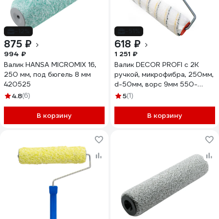
-12%
-51%
875 ₽
618 ₽
994 ₽
1 251 ₽
Валик HANSA MICROMIX 16,
Валик DECOR PROFI с 2К
250 мм, под бюгель 8 мм
ручкой, микрофибра, 250мм,
420525
d-50мм, ворс 9мм 550-
4250 11607162
4.8
(6)
5
(1)
В корзину
В корзину