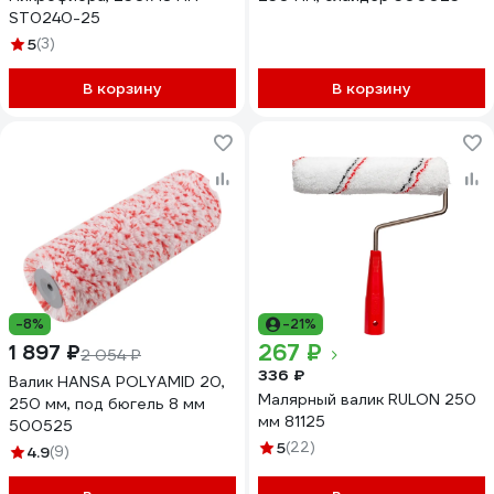
ST0240-25
5
(3)
В корзину
В корзину
-8%
-21%
267 ₽
1 897 ₽
2 054 ₽
336 ₽
Валик HANSA POLYAMID 20,
Малярный валик RULON 250
250 мм, под бюгель 8 мм
мм 81125
500525
5
(22)
4.9
(9)