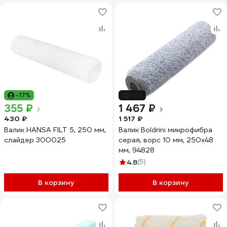
-17%
-3%
355 ₽
1 467 ₽
430 ₽
1 517 ₽
Валик HANSA FILT 5, 250 мм,
Валик Boldrini микрофибра
слайдер 300025
серая, ворс 10 мм, 250х48
мм, 94828
4.8
(5)
В корзину
В корзину