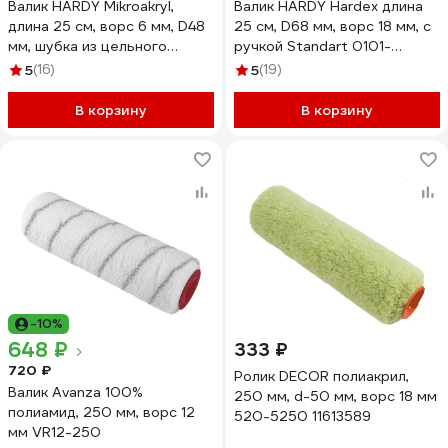
Валик HARDY Mikroakryl,
Валик HARDY Hardex длина
длина 25 см, ворс 6 мм, D48
25 см, D68 мм, ворс 18 мм, с
мм, шубка из цельного
ручкой Standart 0101-
полиэстрового волокна
106825
5
(16)
5
(19)
0110-284825
В корзину
В корзину
-10%
648 ₽
333 ₽
720 ₽
Ролик DЕCOR полиакрил,
Валик Avanza 100%
250 мм, d-50 мм, ворс 18 мм
полиамид, 250 мм, ворс 12
520-5250 11613589
мм VR12-250