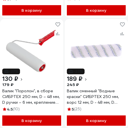
В корзину
В корзину
-27%
-23%
130 ₽
189 ₽
179 ₽
245 ₽
Валик "Поролон", в сборе
Валик сменный "Водные
СИБРТЕХ 250 мм, D – 48 мм,
краски" СИБРТЕХ 250 мм,
D ручки – 6 мм, крепление
ворс 12 мм, D - 48 мм, D
шплинтом 80144
ручки - 8 мм, полиэстер
4.5
(10)
5
(25)
80139
В корзину
В корзину