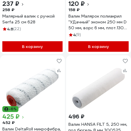
237 ₽
120 ₽
258 ₽
158 ₽
Малярный валик с ручкой
Валик Малярок полиакрил
Serfa 25 см 628
"УДачный" эконом 250 мм D
50 мм, ворс 6 мм, плот.130
4.8
(22)
гр/м2, ручка 6 мм шплинт ""
4
(9)
705-0250
В корзину
В корзину
-6%
425 ₽
496 ₽
452 ₽
Валик HANSA FILT 5, 250 мм,
Валик DeltaRoll микрофибра,
под бюгель 8 мм 300525