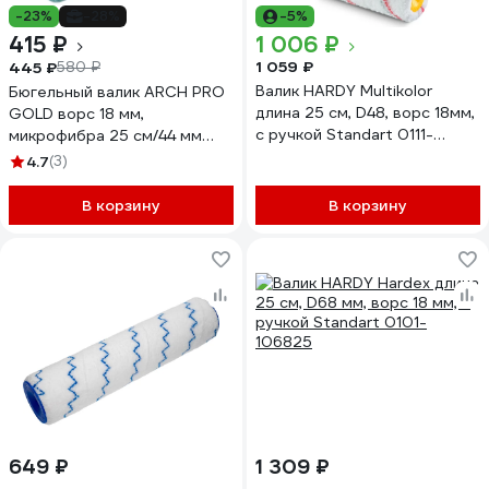
-23%
-28%
-5%
415 ₽
1 006 ₽
1 059 ₽
445 ₽
580 ₽
Валик HARDY Multikolor
Бюгельный валик ARCH PRO
длина 25 см, D48, ворс 18мм,
GOLD ворс 18 мм,
с ручкой Standart 0111-
микрофибра 25 см/44 мм
264825
275225
4.7
(3)
В корзину
В корзину
649 ₽
1 309 ₽