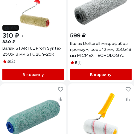
-6%
310 ₽
599 ₽
330 ₽
Валик Deltaroll микрофибра,
Валик STARTUL Profi Syntex
премиум, ворс 12 мм, 250x48
250x48 мм ST0204-25R
мм MICMEX TECHOLOGY
5
(2)
R70250
5
(1)
В корзину
В корзину