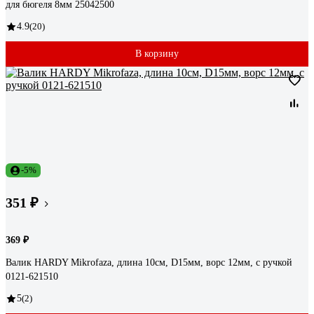
для бюгеля 8мм 25042500
4.9
(20)
В корзину
-5%
351 ₽
369 ₽
Валик HARDY Mikrofaza, длина 10см, D15мм, ворс 12мм, с ручкой
0121-621510
5
(2)