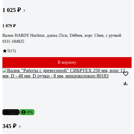
1 025 ₽
1 079 ₽
Валик HARDY Hardstar, длина 25см, D48мм, ворс 13мм, с ручкой
0111-184825
5
(15)
В корзину
-17%
-6%
345 ₽