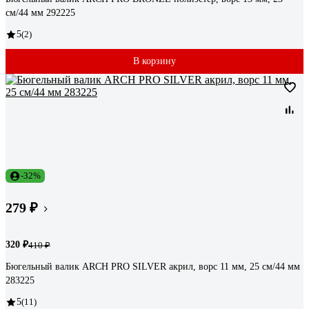
см/44 мм 292225
5
(2)
В корзину
-32%
279 ₽
320 ₽
410 ₽
Бюгельный валик ARCH PRO SILVER акрил, ворс 11 мм, 25 см/44 мм
283225
5
(11)