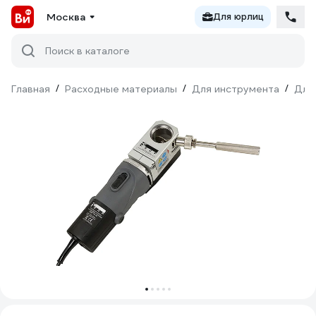
Москва
Для юрлиц
Поиск в каталоге
Главная
/
Расходные материалы
/
Для инструмента
/
Для