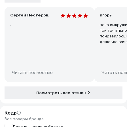
Сергей Нестеров.
игорь
.
пока выкружи
так точить,н
понравилось,
дешевле взял
то.,для увлеч
окупит.в инт
точить элект
Читать полностью
Читать пол
Посмотреть все отзывы
Кедр
Все товары бренда
Россия — родина бренда