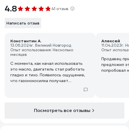
4.8
41 отзыв
Написать отзыв
Константин А.
Алексей
13.06.2024
г. Великий Новгород
11.04.2023
г. 
Опыт использования: Несколько
Опыт использ
месяцев
Продавец при
С момента, как начал использовать
предложил эт
это масло, двигатель стал работать
попробовал 
гладко и тихо. Появилось ощущение,
что газонокосилка получает
дополнительную защиту и уход.
Посмотреть все отзывы