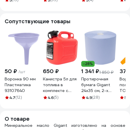
5
5
5
4.
PATRIOT
5017607
двиг
850030400
Cham
Сопутствующие товары
-28%
50 ₽
650 ₽
1 341 ₽
374
/шт
1 850 ₽
Воронка 90 мм
Канистра 5л для
Протирочная
Воро
Пластматика
топлива в
бумага Gigant
поли
93107640
комплекте с
24x35 см, 2-х
TOLS
крышкой и лейкой
слойная, 1000
4.7
(12)
4.6
(5)
4.9
(28)
5
(
Gigant DE-01
листов GPWR-24
О товаре
Минеральное масло Gigant изготовлено на основе