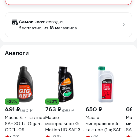
Самовывоз:
сегодня,
бесплатно
, из 18 магазинов
Аналоги
-28%
-23%
491 ₽
763 ₽
650 ₽
680
680 ₽
990 ₽
Масло 4-х тактное
Масло
Масло
Масл
SAE 30 1 л Gigant
минеральное G-
минеральное 4-
мине
GDEL-09
Motion HD SAE 30
тактное (1 л; SAE
SAE 
4Т TERRA (1 л)
30) REDVERG
такт
(19)
(39)
(4)