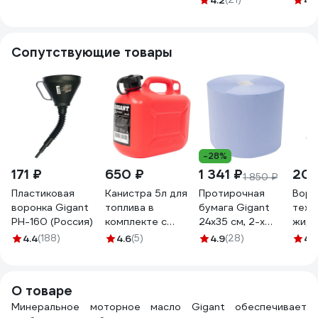
4.2
4.
Калибр
SAE
00000032442
Сопутствующие товары
-28%
171 ₽
650 ₽
1 341 ₽
204
1 850 ₽
Пластиковая
Канистра 5л для
Протирочная
Воро
воронка Gigant
топлива в
бумага Gigant
техн
PH-160 (Россия)
комплекте с
24x35 см, 2-х
жидк
крышкой и лейкой
слойная, 1000
мм, 
4.4
(188)
4.6
(5)
4.9
(28)
4.
Gigant DE-01
листов GPWR-24
Giga
О товаре
Минеральное моторное масло Gigant обеспечивает