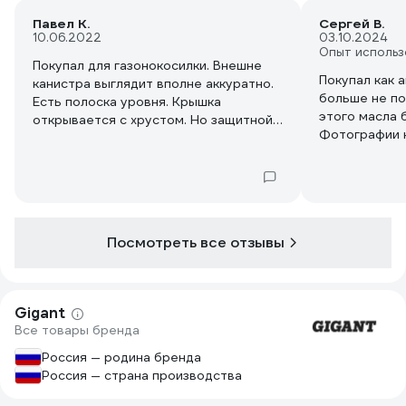
Павел К.
Сергей В.
10.06.2022
03.10.2024
Опыт использ
Покупал для газонокосилки. Внешне
Покупал как 
канистра выглядит вполне аккуратно.
больше не по
Есть полоска уровня. Крышка
этого масла 
открывается с хрустом. Но защитной
Фотографии н
фольги на горлышке нет. Резкого
запаха от масла нет. Масло умеренно
густое, красно-коричневого цвета. На
вкус не пробовал ). Масляная пленка
уверенно держится на стенках
воронки 3 дня. Двигатель после
Посмотреть все отзывы
заливки работает нормально (не хуже
не лучше).
Масло дорогих брендов не стал
выбирать. Много подделок.
Gigant
Все товары бренда
Россия — родина бренда
Россия — страна производства