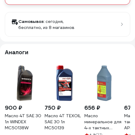
Самовывоз:
сегодня,
бесплатно
, из 8 магазинов
Аналоги
900 ₽
750 ₽
656 ₽
677
Масло 4Т SAE 30
Масло 4Т TEXOIL
Масло
Масл
1л WINDEX
SAE 30 1л
минеральное для
такт
MC50138W
МС50139
4-х тактных
API S
двигателей
мине
(21)