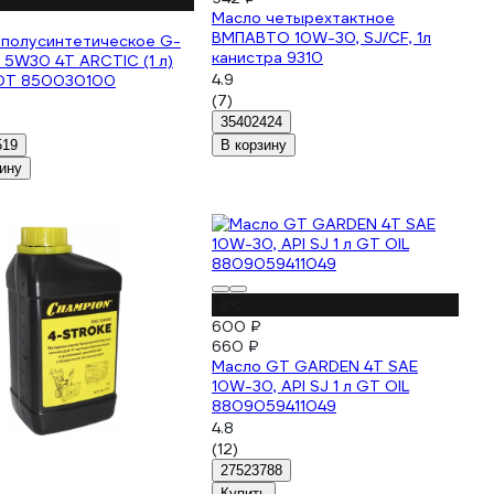
Масло четырехтактное
ВМПАВТО 10W-30, SJ/CF, 1л
 полусинтетическое G-
канистра 9310
 5W30 4Т ARCTIC (1 л)
4.9
OT 850030100
(7)
35402424
519
В корзину
ину
-9%
600 ₽
660 ₽
Масло GT GARDEN 4T SAE
10W-30, API SJ 1 л GT OIL
8809059411049
4.8
(12)
27523788
Купить