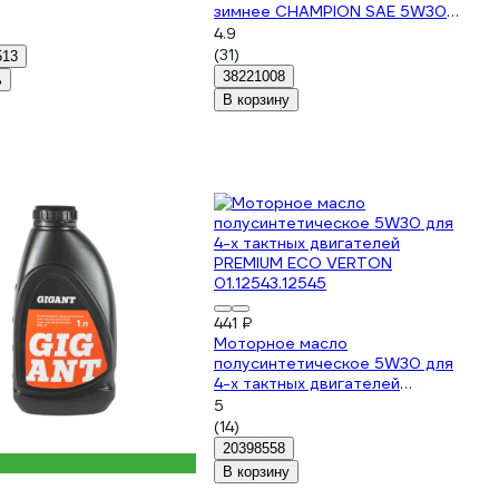
зимнее CHAMPION SAE 5W30
API SL/CF 0.6л 952855
4.9
(31)
513
38221008
ь
В корзину
441 ₽
Моторное масло
полусинтетическое 5W30 для
4-х тактных двигателей
PREMIUM ECO VERTON
5
01.12543.12545
(14)
20398558
В корзину