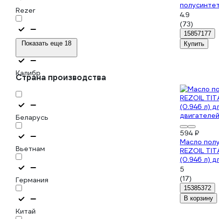
полусинте
Rezer
четырехтак
4.9
дизельных 
(73)
4Т Extra S
15857177
ВМПАВТО
Показать еще 18
Купить
Калибр
Страна производства
Беларусь
594 ₽
Масло пол
Вьетнам
REZOIL TI
(0.946 л) д
двигателей
5
(17)
Германия
15385372
В корзину
Китай