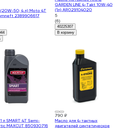
₽
GARDEN LINE 4-Takt 10W-40
(1л) AR029104020
(20W-50; 4 л) Moto 4T
5
omneft 2389906617
(6)
40225307
044
В корзину
ь
790 ₽
1 л SMART 4T Semi-
Масло для 4-тактных
etic MAXCUT 850930716
двигателей синтетическое