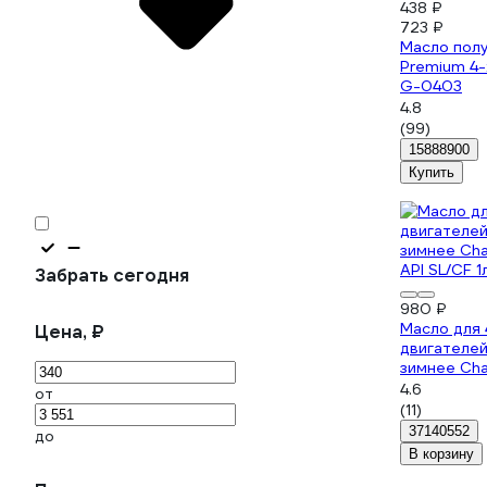
438 ₽
723 ₽
Масло пол
Premium 4-
G-0403
4.8
(99)
15888900
Купить
Забрать сегодня
980 ₽
Масло для 
Цена, ₽
двигателей
зимнее Ch
API SL/CF 
4.6
от
(11)
37140552
до
В корзину