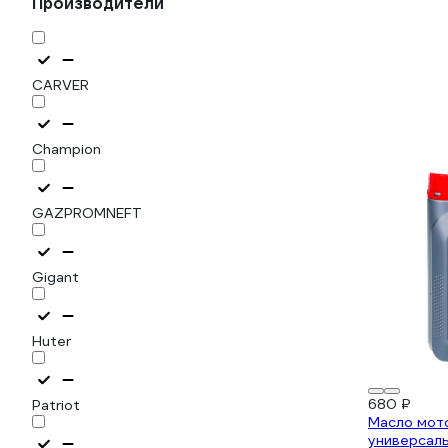
Производители
CARVER
Champion
GAZPROMNEFT
Gigant
Huter
680 ₽
Patriot
Масло мот
универсал