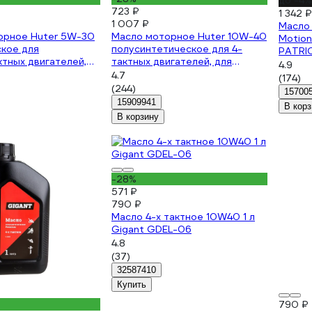
до -4%
723 ₽
1 342 ₽
1 007 ₽
Масло
орное Huter 5W-30
Масло моторное Huter 10W-40
Motion
кое для
полусинтетическое для 4-
PATRI
тных двигателей,
тактных двигателей, для
4.9
, 1 л 73/8/1/2
техники, 1 л 73/8/1/1
4.7
(174)
(244)
15700
15909941
В корз
В корзину
-28%
571 ₽
790 ₽
Масло 4-х тактное 10W40 1 л
Gigant GDEL-06
4.8
(37)
32587410
Купить
790 ₽