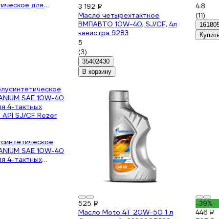
тическое для
4.8
3 192 ₽
тных бензиновых и
Масло четырехтактное
(11)
двигателей 1л Fubag
ВМПАВТО 10W-40, SJ/CF, 4л
16180
AE 10W40 838265
канистра 9283
Купит
5
(3)
35402430
В корзину
усинтетическое
TANIUM SAE 10W-40
ля 4-тактных
 API SJ/CF Rezer
525 ₽
-39%
Масло Moto 4T 20W-50 1 л
446 ₽