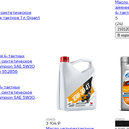
Масло
зимнее
усинтетическое
4-такт
х тактное 1 л Gigant
Champ
5
(24)
21012
В корз
4-тактных
 синтетическое
ampion SAE 5W30
1л 952856
3 104 ₽
-9%
Масло четырехтактное