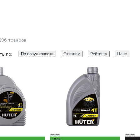
296 товаров
ь по:
По популярности
Отзывам
Рейтингу
Цене
-28%