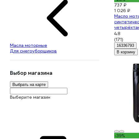
737 ₽
1 026 ₽
Масло мот
синтетичес
четырёхтак
для техники
4.8
(171)
Масла моторные
16336793
Для снегоуборщиков
В корзину
Выбор магазина
Выбрать на карте
Выберите магазин
-39%