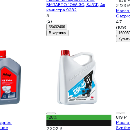
1 939 
ВМПАВТО 10W-30, SJ/CF, 4л
2 133 ₽
канистра 9282
Масло 
5
Gazpr
(2)
4.7
35402406
(109)
В корзину
16005
Купит
-28%
819 ₽
орное
Масло 
до -32%
ьное
Synth
2 302 ₽