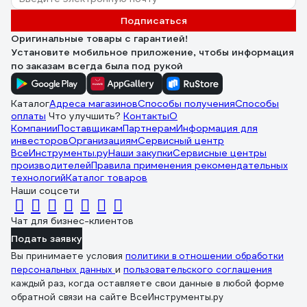
Подписаться
Оригинальные товары с гарантией!
Установите мобильное приложение, чтобы информация
по заказам всегда была под рукой
Каталог
Адреса магазинов
Способы получения
Способы
оплаты
Что улучшить?
Контакты
О
Компании
Поставщикам
Партнерам
Информация для
инвесторов
Организациям
Сервисный центр
ВсеИнструменты.ру
Наши закупки
Сервисные центры
производителей
Правила применения рекомендательных
технологий
Каталог товаров
Наши соцсети
Чат для бизнес-клиентов
Подать заявку
Вы принимаете условия
политики в отношении обработки
персональных данных
и
пользовательского соглашения
каждый раз, когда оставляете свои данные в любой форме
обратной связи на сайте ВсеИнструменты.ру