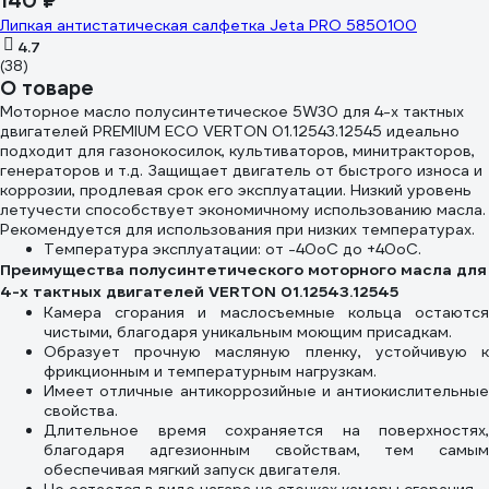
140 ₽
Липкая антистатическая салфетка Jeta PRO 5850100
4.7
(38)
О товаре
Моторное масло полусинтетическое 5W30 для 4-х тактных
двигателей PREMIUM ECO VERTON 01.12543.12545 идеально
подходит для газонокосилок, культиваторов, минитракторов,
генераторов и т.д. Защищает двигатель от быстрого износа и
коррозии, продлевая срок его эксплуатации. Низкий уровень
летучести способствует экономичному использованию масла.
Рекомендуется для использования при низких температурах.
Температура эксплуатации: от -40оС до +40оС.
Преимущества полусинтетического моторного масла для
4-х тактных двигателей VERTON 01.12543.12545
Камера сгорания и маслосъемные кольца остаются
чистыми, благодаря уникальным моющим присадкам.
Образует прочную масляную пленку, устойчивую к
фрикционным и температурным нагрузкам.
Имеет отличные антикоррозийные и антиокислительные
свойства.
Длительное время сохраняется на поверхностях,
благодаря адгезионным свойствам, тем самым
обеспечивая мягкий запуск двигателя.