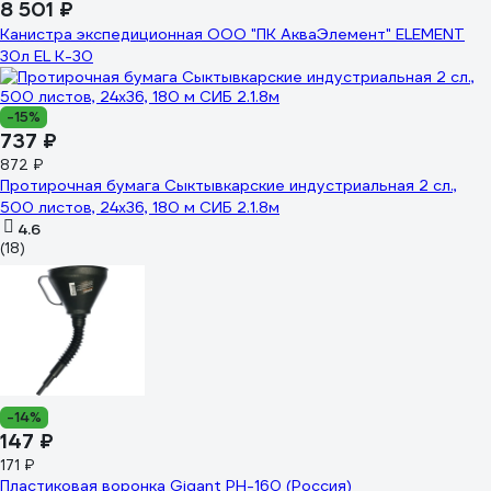
8 501 ₽
Канистра экспедиционная ООО "ПК АкваЭлемент" ELEMENT
30л EL K-30
-15%
737 ₽
872 ₽
Протирочная бумага Сыктывкарские индустриальная 2 сл.,
500 листов, 24х36, 180 м СИБ 2.1.8м
4.6
(18)
-14%
147 ₽
171 ₽
Пластиковая воронка Gigant PH-160 (Россия)