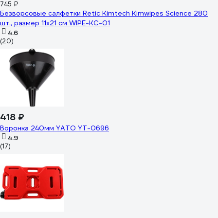
745 ₽
Безворсовые салфетки Retic Kimtech Kimwipes Science 280
шт., размер 11x21 см WIPE-KC-01
4.6
(20)
418 ₽
Воронка 240мм YATO YT-0696
4.9
(17)