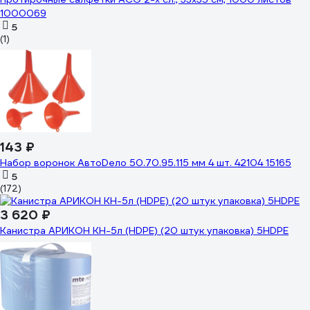
1000069
5
(1)
143 ₽
Набор воронок АвтоDело 50.70.95.115 мм 4 шт. 42104 15165
5
(172)
3 620 ₽
Канистра АРИКОН КН-5л (HDPE) (20 штук упаковка) 5HDPE