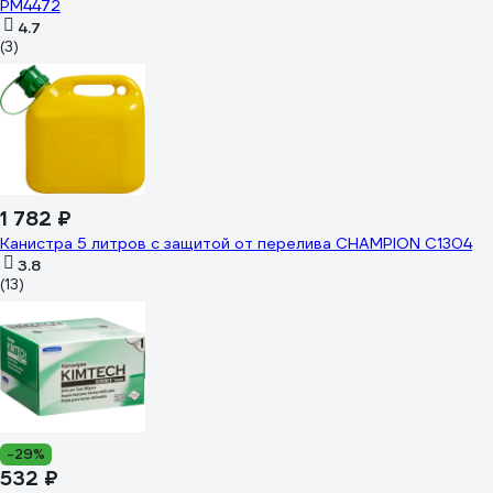
PM4472
4.7
(3)
1 782 ₽
Канистра 5 литров с защитой от перелива CHAMPION C1304
3.8
(13)
-29%
532 ₽