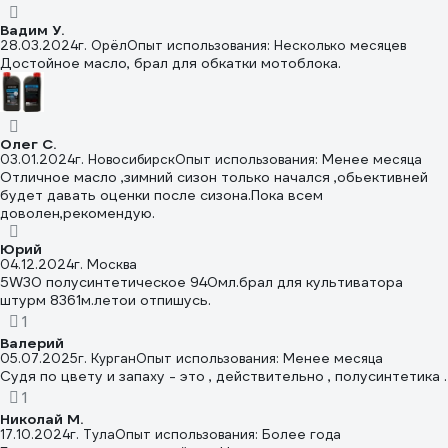
Вадим У.
28.03.2024
г. Орёл
Опыт использования: Несколько месяцев
Достойное масло, брал для обкатки мотоблока.
Олег С.
03.01.2024
г. Новосибирск
Опыт использования: Менее месяца
Отличное масло ,зимний сизон только начался ,обьективней
будет давать оценки после сизона.Пока всем
доволен,рекомендую.
Юрий
04.12.2024
г. Москва
5W30 полусинтетическое 940мл.брал для культиватора
штурм 8361м.летои отпишусь.
1
Валерий
05.07.2025
г. Курган
Опыт использования: Менее месяца
Судя по цвету и запаху - это , действительно , полусинтетика .
1
Николай М.
17.10.2024
г. Тула
Опыт использования: Более года