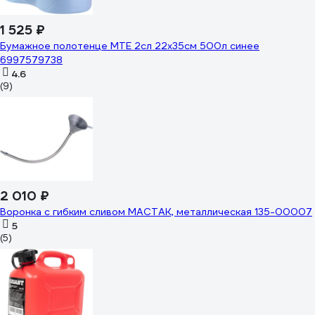
1 525 ₽
Бумажное полотенце MTE 2сл 22x35см 500л синее
6997579738
4.6
(9)
2 010 ₽
Воронка с гибким сливом МАСТАК, металлическая 135-00007
5
(5)