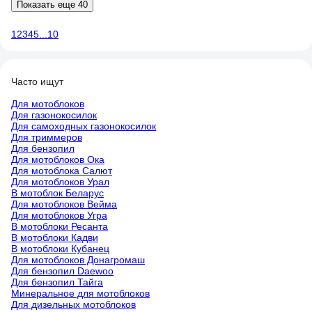
Показать еще 40
1
2
3
4
5
...
10
Часто ищут
Для мотоблоков
Для газонокосилок
Для самоходных газонокосилок
Для триммеров
Для бензопил
Для мотоблоков Ока
Для мотоблока Салют
Для мотоблоков Урал
В мотоблок Беларус
Для мотоблоков Вейма
Для мотоблоков Угра
В мотоблоки Ресанта
В мотоблоки Кадви
В мотоблоки Кубанец
Для мотоблоков Донагромаш
Для бензопил Daewoo
Для бензопил Тайга
Минеральное для мотоблоков
Для дизельных мотоблоков