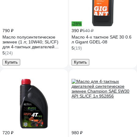
-28%
790 ₽
390 ₽
540 ₽
Масло полусинтетическое
Масло 4-х тактное SAE 30 0.6
зимнее (1 л; 10W40; SL/CF)
л Gigant GDEL-08
для 4-тактных двигателей
5
(19)
Champion 952853
5
(24)
Купить
Купить
720 ₽
980 ₽