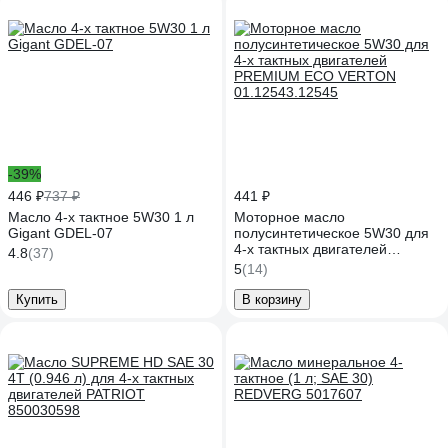
-39%
446 ₽
737 ₽
441 ₽
Масло 4-х тактное 5W30 1 л
Моторное масло
Gigant GDEL-07
полусинтетическое 5W30 для
4-х тактных двигателей
4.8
(37)
PREMIUM ECO VERTON
5
(14)
01.12543.12545
Купить
В корзину