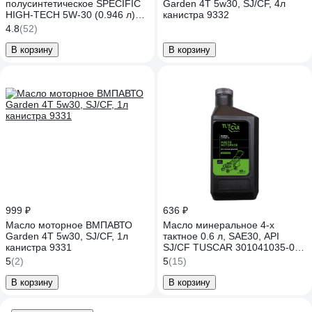
полусинтетическое SPECIFIC
Garden 4Т 5w30, SJ/CF, 4л
HIGH-TECH 5W-30 (0.946 л)
канистра 9332
для 4-х тактных двигателей
4.8
(52)
Patriot 850030595
В корзину
В корзину
999 ₽
636 ₽
Масло моторное ВМПАВТО
Масло минеральное 4-х
Garden 4Т 5w30, SJ/CF, 1л
тактное 0.6 л, SAE30, API
канистра 9331
SJ/CF TUSCAR 301041035-06-
1
5
(2)
5
(15)
В корзину
В корзину