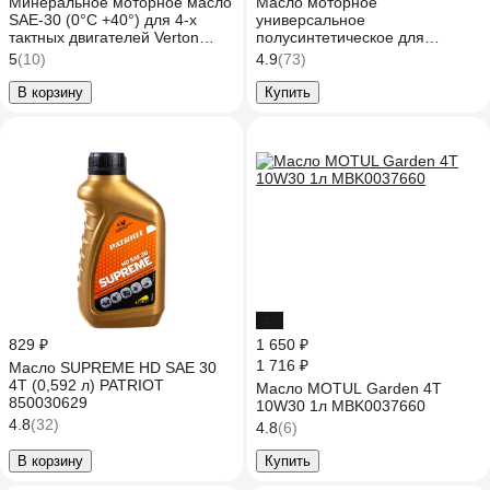
Минеральное моторное масло
Масло моторное
SAE-30 (0°С +40°) для 4-х
универсальное
тактных двигателей Verton
полусинтетическое для
POWER ECO 0.946л.
четырехтактных бензиновых и
5
(10)
4.9
(73)
01.12543.12547
дизельных двигателей 1л
Fubag 4Т Extra SAE 10W40
В корзину
Купить
838265
-4%
829 ₽
1 650 ₽
1 716 ₽
Масло SUPREME HD SAE 30
4T (0,592 л) PATRIOT
Масло MOTUL Garden 4T
850030629
10W30 1л MBK0037660
4.8
(32)
4.8
(6)
В корзину
Купить