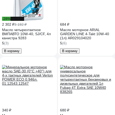
-28%
до -32%
2 302 ₽
3 192 ₽
684 ₽
Масло четырехтактное
Масло моторное ARIAL
ВМПАВТО 10W-40, SJ/CF, 4л
GARDEN LINE 4-Takt 10W-40
канистра 9283
(1л) AR029104020
5
(3)
5
(6)
В корзину
В корзину
340 ₽
680 ₽