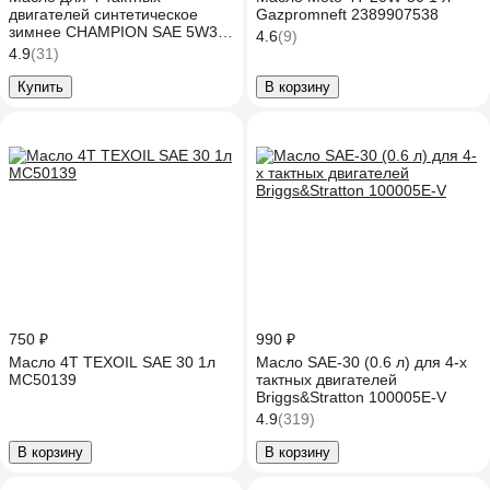
двигателей синтетическое
Gazpromneft 2389907538
зимнее CHAMPION SAE 5W30
4.6
(9)
API SL/CF 0.6л 952855
4.9
(31)
Купить
В корзину
750 ₽
990 ₽
Масло 4Т TEXOIL SAE 30 1л
Масло SAE-30 (0.6 л) для 4-х
МС50139
тактных двигателей
Briggs&Stratton 100005E-V
4.9
(319)
В корзину
В корзину