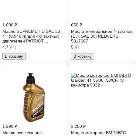
1 090 ₽
650 ₽
Масло SUPREME HD SAE 30
Масло минеральное 4-тактное
4Т (0.946 л) для 4-х тактных
(1 л; SAE 30) REDVERG
двигателей PATRIOT
5017607
850030598
4.7
(44)
5
(4)
В корзину
В корзину
1 290 ₽
3 250 ₽
Масло всесезонное
Масло моторное ВМПАВТО