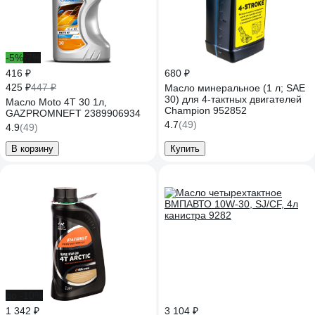
-5%
-7%
416 ₽
680 ₽
425 ₽
447 ₽
Масло минеральное (1 л; SAE
30) для 4-тактных двигателей
Масло Moto 4T 30 1л,
Champion 952852
GAZPROMNEFT 2389906934
4.7
(49)
4.9
(49)
В корзину
Купить
до -10%
1 342 ₽
3 104 ₽