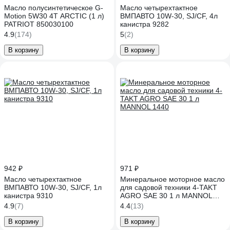
Масло полусинтетическое G-
Масло четырехтактное
Motion 5W30 4Т ARCTIC (1 л)
ВМПАВТО 10W-30, SJ/CF, 4л
PATRIOT 850030100
канистра 9282
4.9
(174)
5
(2)
В корзину
В корзину
942 ₽
971 ₽
Масло четырехтактное
Минеральное моторное масло
ВМПАВТО 10W-30, SJ/CF, 1л
для садовой техники 4-TAKT
канистра 9310
AGRO SAE 30 1 л MANNOL
1440
4.9
(7)
4.4
(13)
В корзину
В корзину