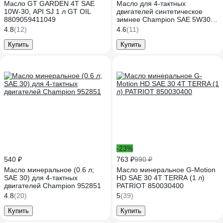
Масло GT GARDEN 4T SAE
Масло для 4-тактных
10W-30, API SJ 1 л GT OIL
двигателей синтетическое
8809059411049
зимнее Champion SAE 5W30
API SL/CF 1л 952856
4.8
(12)
4.6
(11)
Купить
Купить
-23%
540 ₽
763 ₽
990 ₽
Масло минеральное (0.6 л;
Масло минеральное G-Motion
SAE 30) для 4-тактных
HD SAE 30 4Т TERRA (1 л)
двигателей Champion 952851
PATRIOT 850030400
4.8
(20)
5
(39)
Купить
Купить