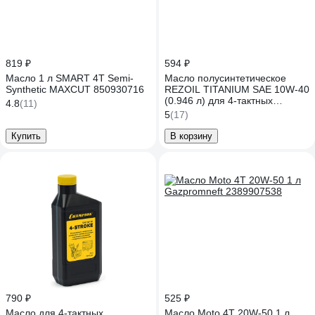
819 ₽
594 ₽
Масло 1 л SMART 4T Semi-
Масло полусинтетическое
Synthetic MAXCUT 850930716
REZOIL TITANIUM SAE 10W-40
(0.946 л) для 4-тактных
4.8
(11)
двигателей API SJ/CF Rezer
5
(17)
Купить
В корзину
790 ₽
525 ₽
Масло для 4-тактных
Масло Moto 4T 20W-50 1 л