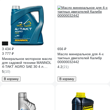
-9%
3 434 ₽
656 ₽
3 777 ₽
Масло минеральное для 4-х
тактных двигателей Калибр
Минеральное моторное масло
00000032442
для садовой техники MANNOL
4-TAKT AGRO SAE 30 4 л.
4.2
(21)
7203
5
(10)
В корзину
В корзину