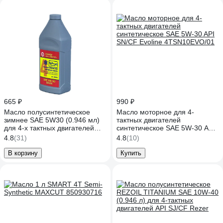
665 ₽
990 ₽
Масло полусинтетическое
Масло моторное для 4-
зимнее SAE 5W30 (0.946 мл)
тактных двигателей
для 4-х тактных двигателей
синтетическое SAE 5W-30 API
Калибр 00000044264
SN/CF Evoline 4TSN10EVO/01
4.8
(31)
4.8
(10)
В корзину
Купить