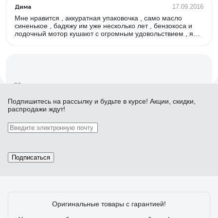
Дима
17.09.2016
Мне нравится , аккуратная упаковочка , само масло
синенькое , бадяжу им уже несколько лет , бензокоса и
лодочный мотор кушают с огромным удовольствием , я
думаю смысл какой покупать Хускварновское масло ,
которое стоит дороже
39 отзывов
Подпишитесь
на рассылку
и будьте в курсе! Акции, скидки,
распродажи ждут!
Отзыв о масле 4T Patriot G-Motion HD SAE 30
TERRA 1 л 850030400
Мазин Вячеслав
01.04.2019
Подписаться
Мягкая работа двигателя, как не парадоксально, но исчез
металлический звук в двигателе, а на полусинтетике что
то не так было. Есть пломба, сама канистра аккуратная, в
масле есть очищающие присадки, сливается темное.
Оригинальные товары с гарантией!