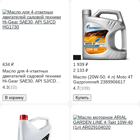
-9%
634 ₽
1 939 ₽
2 133 ₽
Масло для 4-хтактных
двигателей садовой техники
Масло (20W-50; 4 л) Moto 4T
Hi-Gear SAE30, API SJ/CD
Gazpromneft 2389906617
HG1730
4.3
(10)
4.7
(109)
В корзину
Купить