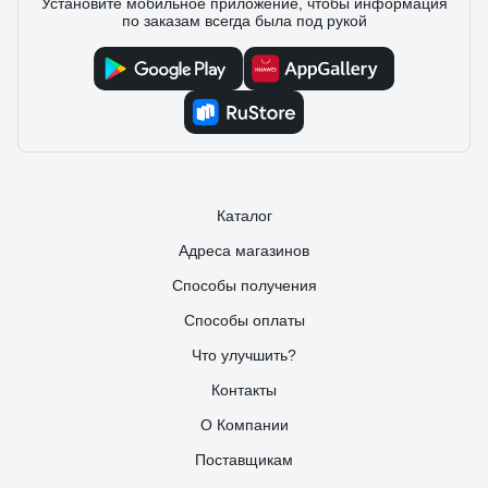
Установите мобильное приложение, чтобы информация
127 отзывов
по заказам всегда была под рукой
Отзыв о масле REZOIL REZOIL ULTRA с
дозатором (0.946 л)
Дмитрий
23.06.2017
Так и не понял как оценки выставлять. Напомню как
пользоваться такой упаковкой. Открываем пробку с малой
мерной емкости. Надавливаем на середину банки, масло
Каталог
по боковой трубочке наполняет мерную ёмкость. 20 мл на
1 литр бензина. Выливаем масло из мерной емкости в
Адреса магазинов
бензин. Закрываем, убираем в темное место.
Способы получения
Способы оплаты
Что улучшить?
Контакты
О Компании
Поставщикам