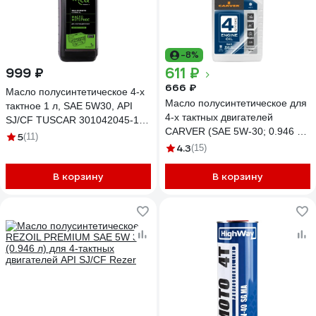
-8%
611 ₽
999 ₽
666 ₽
Масло полусинтетическое 4-х
Масло полусинтетическое для
тактное 1 л, SAE 5W30, API
4-х тактных двигателей
SJ/CF TUSCAR 301042045-10-
CARVER (SAE 5W-30; 0.946 л)
1
5
(11)
Rezer 01.021.00005
4.3
(15)
В корзину
В корзину