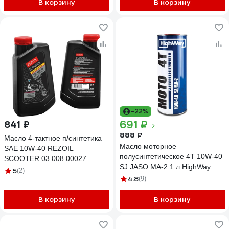
В корзину
В корзину
-22%
691 ₽
841 ₽
888 ₽
Масло 4-тактное п/синтетика
Масло моторное
SAE 10W-40 REZOIL
полусинтетическое 4T 10W-40
SCOOTER 03.008.00027
SJ JASO MA-2 1 л HighWay
5
(2)
10014
4.8
(9)
В корзину
В корзину