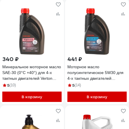
340 ₽
441 ₽
Минеральное моторное масло
Моторное масло
SAE-30 (0°С +40°) для 4-х
полусинтетическое 5W30 для
тактных двигателей Verton
4-х тактных двигателей
POWER ECO 0.946л.
PREMIUM ECO VERTON
5
5
(10)
(14)
01.12543.12547
01.12543.12545
В корзину
В корзину