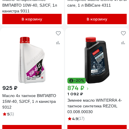
ВМПАВТО 10W-40, SJ/CF, 1л
care, 1 л BiBiCare 4311
канистра 9311
В корзину
В корзину
-20%
874 ₽
925 ₽
1 092 ₽
Масло 4х тактное ВМПАВТО
Зимнее масло WINTERRA 4-
15W-40, SJ/CF, 1 л канистра
тактное синтетика REZOIL
9312
03.008.00030
5
(1)
4.9
(17)