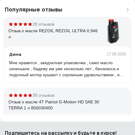
Популярные отзывы
28 отзывов
Отзыв о масле REZOIL REZOIL ULTRA 0,946
л
Дима
17.09.2016
Мне нравится , аккуратная упаковочка , само масло
синенькое , бадяжу им уже несколько лет , бензокоса и
лодочный мотор кушают с огромным удовольствием , я
думаю смысл какой покупать Хускварновское масло ,
которое стоит дороже
39 отзывов
Отзыв о масле 4T Patriot G-Motion HD SAE 30
TERRA 1 л 850030400
Мазин Вячеслав
01.04.2019
Подпишитесь
на рассылку
и будьте в курсе!
Мягкая работа двигателя, как не парадоксально, но исчез