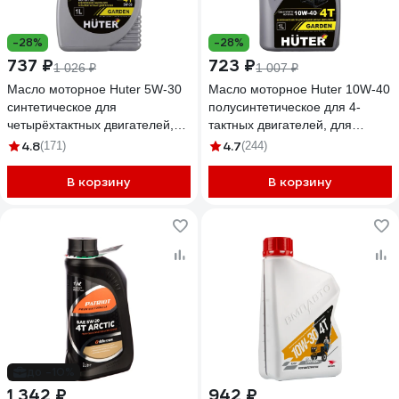
-28%
-28%
737 ₽
723 ₽
1 026 ₽
1 007 ₽
Масло моторное Huter 5W-30
Масло моторное Huter 10W-40
синтетическое для
полусинтетическое для 4-
четырёхтактных двигателей,
тактных двигателей, для
для техники, 1 л 73/8/1/2
техники, 1 л 73/8/1/1
4.8
4.7
(171)
(244)
В корзину
В корзину
до -10%
1 342 ₽
942 ₽