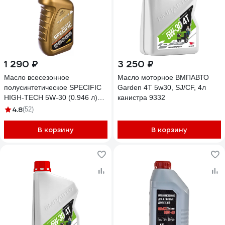
1 290 ₽
3 250 ₽
Масло всесезонное
Масло моторное ВМПАВТО
полусинтетическое SPECIFIC
Garden 4Т 5w30, SJ/CF, 4л
HIGH-TECH 5W-30 (0.946 л)
канистра 9332
для 4-х тактных двигателей
4.8
(52)
Patriot 850030595
В корзину
В корзину