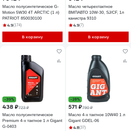
Масло полусинтетическое G-
Масло четырехтактное
Motion 5W30 4Т ARCTIC (1 л)
ВМПАВТО 10W-30, SJ/CF, 1л
PATRIOT 850030100
канистра 9310
4.9
4.9
(174)
(7)
В корзину
В корзину
-39%
-28%
438 ₽
571 ₽
723 ₽
790 ₽
Масло полусинтетическое
Масло 4-х тактное 10W40 1 л
Premium 4-х тактное 1 л Gigant
Gigant GDEL-06
G-0403
4.8
(37)