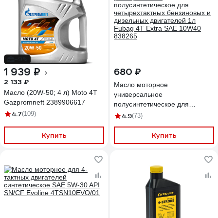
-9%
1 939 ₽
680 ₽
2 133 ₽
Масло моторное
Масло (20W-50; 4 л) Moto 4T
универсальное
Gazpromneft 2389906617
полусинтетическое для
4.7
(109)
четырехтактных бензиновых и
4.9
(73)
дизельных двигателей 1л
Fubag 4Т Extra SAE 10W40
Купить
Купить
838265