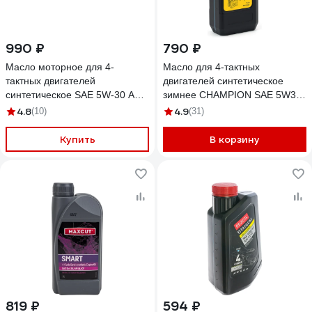
990 ₽
790 ₽
Масло моторное для 4-
Масло для 4-тактных
тактных двигателей
двигателей синтетическое
синтетическое SAE 5W-30 API
зимнее CHAMPION SAE 5W30
SN/CF Evoline 4TSN10EVO/01
API SL/CF 0.6л 952855
4.8
4.9
(10)
(31)
Купить
В корзину
819 ₽
594 ₽