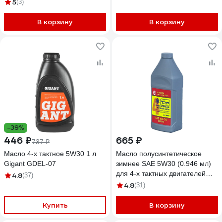
5
(3)
В корзину
В корзину
-39%
446 ₽
665 ₽
737 ₽
Масло 4-х тактное 5W30 1 л
Масло полусинтетическое
Gigant GDEL-07
зимнее SAE 5W30 (0.946 мл)
для 4-х тактных двигателей
4.8
(37)
Калибр 00000044264
4.8
(31)
Купить
В корзину