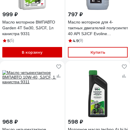
999 ₽
797 ₽
Масло моторное ВМПАВТО
Масло моторное для 4-
Garden 4Т 5w30, SJ/CF, 1л
тактных двигателей полусинтет
канистра 9331
40 API SJ/CF Evoline
4TPS10EVO
5
4.9
(5)
(9)
В корзину
Купить
968 ₽
598 ₽
Масло четырехтактное
Моторное масло techno 4т bi bi