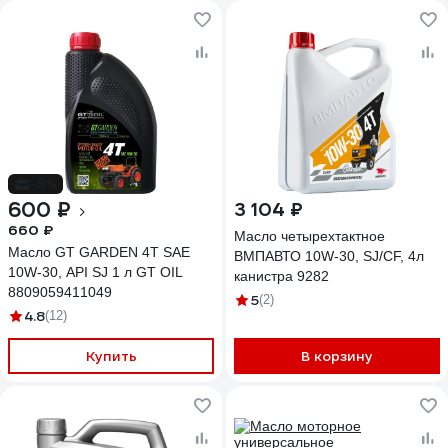
-9%
600 ₽
3 104 ₽
660 ₽
Масло четырехтактное
Масло GT GARDEN 4T SAE
ВМПАВТО 10W-30, SJ/CF, 4л
10W-30, API SJ 1 л GT OIL
канистра 9282
8809059411049
5
(2)
4.8
(12)
Купить
В корзину