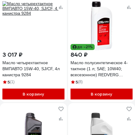
до -21%
3 017 ₽
840 ₽
Масло четырехтактное
Масло полусинтетическое 4-
ВМПАВТО 15W-40, SJ/CF, 4л
тактное (1 л; SAE; 10W40;
канистра 9284
всесезонное) REDVERG
6626289
5
5
(1)
(8)
В корзину
В корзину