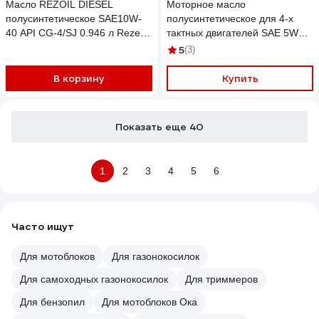
Масло REZOIL DIESEL
Моторное масло
полусинтетическое SAE10W-
полусинтетическое для 4-х
40 API CG-4/SJ 0.946 л Rezer
тактных двигателей SAE 5W30,
03.008.00017
1 л KRANZ KR-16-1299
5
(3)
В корзину
Купить
Показать еще 40
1
2
3
4
5
6
Часто ищут
Для мотоблоков
Для газонокосилок
Для самоходных газонокосилок
Для триммеров
Для бензопил
Для мотоблоков Ока