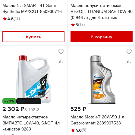
Масло 1 л SMART 4T Semi-
Масло полусинтетическое
Synthetic MAXCUT 850930716
REZOIL TITANIUM SAE 10W-40
(0.946 л) для 4-тактных
4.8
(11)
двигателей API SJ/CF Rezer
5
(17)
Купить
В корзину
-28%
до -32%
2 302 ₽
525 ₽
3 192 ₽
Масло четырехтактное
Масло Moto 4T 20W-50 1 л
ВМПАВТО 10W-40, SJ/CF, 4л
Gazpromneft 2389907538
канистра 9283
4.6
(9)