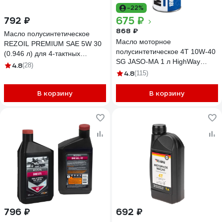
-22%
675 ₽
792 ₽
868 ₽
Масло полусинтетическое
Масло моторное
REZOIL PREMIUM SAE 5W 30
полусинтетическое 4T 10W-40
(0.946 л) для 4-тактных
SG JASO-MA 1 л HighWay
двигателей API SJ/CF Rezer
4.8
(28)
10015
4.8
(115)
В корзину
В корзину
796 ₽
692 ₽