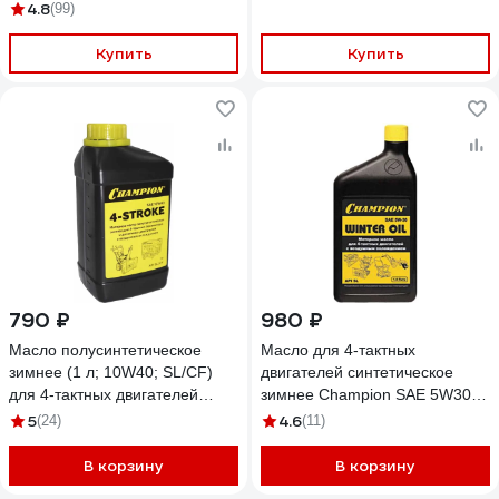
4.8
(99)
Купить
Купить
790 ₽
980 ₽
Масло полусинтетическое
Масло для 4-тактных
зимнее (1 л; 10W40; SL/CF)
двигателей синтетическое
для 4-тактных двигателей
зимнее Champion SAE 5W30
Champion 952853
API SL/CF 1л 952856
5
4.6
(24)
(11)
В корзину
В корзину