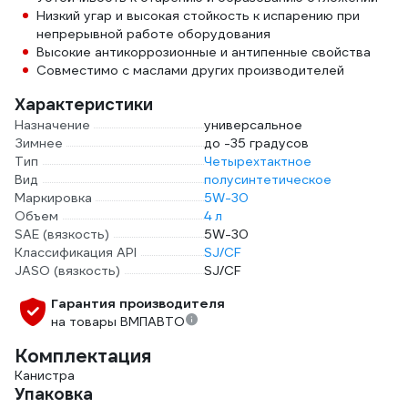
Низкий угар и высокая стойкость к испарению при
непрерывной работе оборудования
Высокие антикоррозионные и антипенные свойства
Совместимо с маслами других производителей
Характеристики
Назначение
универсальное
Зимнее
до -35 градусов
Тип
Четырехтактное
Вид
полусинтетическое
Маркировка
5W-30
Объем
4 л
SAE (вязкость)
5W-30
Классификация API
SJ/CF
JASO (вязкость)
SJ/CF
Гарантия производителя
на товары ВМПАВТО
Комплектация
Канистра
Упаковка