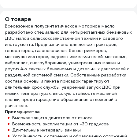
AUTOPROFI KAN-
GR41
500 5L
О товаре
Всесезонное полусинтетическое моторное масло
разработано специально для четырехтактных бензиновых
ДВС малой сельскохозяйственной техники и садового
инструмента. Предназначено для лёгких тракторов,
генераторов, газонокосилок, бензотриммеров,
мотокультиваторов, садовых измельчителей, мотопомп,
виброплит, снегоуборщиков, универсальных машин и
других 4-х тактных бензиновых и дизельных двигателей с
раздельной системой смазки. Собственные разработки
состава основы и пакета присадок гарантируют
длительный срок службы, уверенный запуск ДВС при
низких температурах, высокую стойкость масляной
пленки, предотвращение образования отложений в
двигателе.
Преимущества
Высокая защита двигателя от износа
Возможность эксплуатации от -30 градусов
Длительные интервалы замены
Устойчивость к старению и образованию отложений