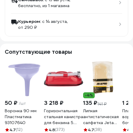
бесплатно
, из 1 магазина
Курьером:
c 14 августа,
от 290 ₽
Сопутствующие товары
-4%
50 ₽
3 218 ₽
135 ₽
1 2
/шт
141 ₽
Воронка 90 мм
Горизонтальная
Липкая
Плас
Пластматика
стальная канистра
антистатическая
воро
93107640
для бензина 5
салфетка Jeta
бочк
литров
PRO 5850100
адап
4.7
(12)
4.8
(373)
4.7
(38)
4.