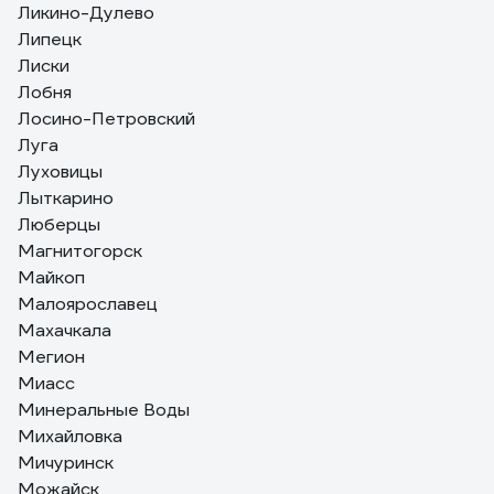
Ликино-Дулево
Липецк
Лиски
Лобня
Лосино-Петровский
Луга
Луховицы
Лыткарино
Люберцы
Магнитогорск
Майкоп
Малоярославец
Махачкала
Мегион
Миасс
Минеральные Воды
Михайловка
Мичуринск
Можайск