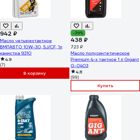
942 ₽
-39%
438 ₽
Масло четырехтактное
ВМПАВТО 10W-30, SJ/CF, 1л
723 ₽
канистра 9310
Масло полусинтетическое
4.9
Premium 4-х тактное 1 л Gigant
(7)
G-0403
4.8
В корзину
(99)
Купить