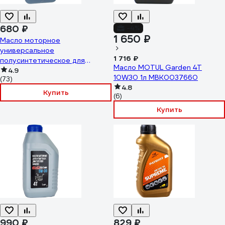
680 ₽
-4%
1 650 ₽
Масло моторное
универсальное
1 716 ₽
полусинтетическое для
Масло MOTUL Garden 4T
четырехтактных бензиновых и
4.9
10W30 1л MBK0037660
(73)
дизельных двигателей 1л Fubag
4.8
4Т Extra SAE 10W40 838265
Купить
(6)
Купить
990 ₽
829 ₽