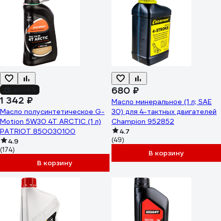
680 ₽
до -4%
1 342 ₽
Масло минеральное (1 л; SAE
Масло полусинтетическое G-
30) для 4-тактных двигателей
Motion 5W30 4Т ARCTIC (1 л)
Champion 952852
PATRIOT 850030100
4.7
(49)
4.9
(174)
В корзину
В корзину