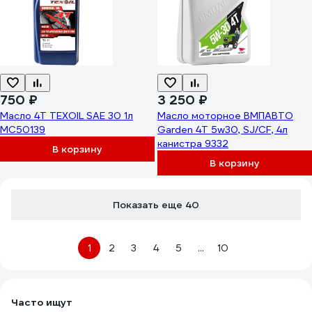
750 ₽
3 250 ₽
Масло 4Т TEXOIL SAE 30 1л
Масло моторное ВМПАВТО
МС50139
Garden 4Т 5w30, SJ/CF, 4л
канистра 9332
В корзину
В корзину
Показать еще 40
1
2
3
4
5
...
10
Часто ищут