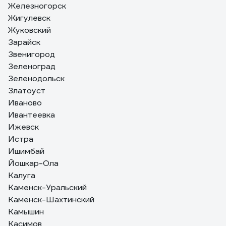
Железногорск
Жигулевск
Жуковский
Зарайск
Звенигород
Зеленоград
Зеленодольск
Златоуст
Иваново
Ивантеевка
Ижевск
Истра
Ишимбай
Йошкар-Ола
Калуга
Каменск-Уральский
Каменск-Шахтинский
Камышин
Касимов