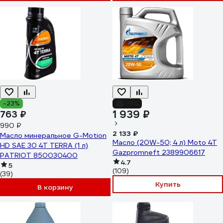
-23%
-9%
1 939 ₽
763 ₽
990 ₽
2 133 ₽
Масло минеральное G-Motion
Масло (20W-50; 4 л) Moto 4T
HD SAE 30 4Т TERRA (1 л)
Gazpromneft 2389906617
PATRIOT 850030400
4.7
5
(109)
(39)
Купить
В корзину