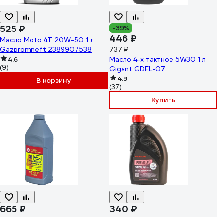
525 ₽
-39%
446 ₽
Масло Moto 4T 20W-50 1 л
Gazpromneft 2389907538
737 ₽
4.6
Масло 4-х тактное 5W30 1 л
(9)
Gigant GDEL-07
4.8
В корзину
(37)
Купить
665 ₽
340 ₽