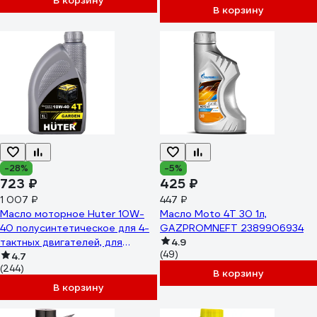
В корзину
В корзину
-28%
-5%
723 ₽
425 ₽
1 007 ₽
447 ₽
Масло моторное Huter 10W-
Масло Moto 4T 30 1л,
40 полусинтетическое для 4-
GAZPROMNEFT 2389906934
тактных двигателей, для
4.9
(49)
техники, 1 л 73/8/1/1
4.7
(244)
В корзину
В корзину