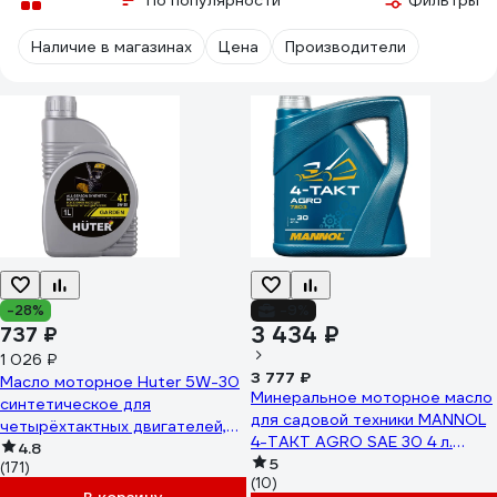
По популярности
Фильтры
Наличие в магазинах
Цена
Производители
-28%
-9%
3 434 ₽
737 ₽
1 026 ₽
3 777 ₽
Масло моторное Huter 5W-30
Минеральное моторное масло
синтетическое для
для садовой техники MANNOL
четырёхтактных двигателей,
4-TAKT AGRO SAE 30 4 л.
для техники, 1 л 73/8/1/2
4.8
7203
5
(171)
(10)