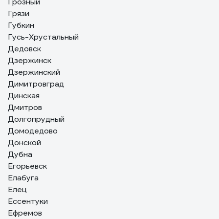
Грозный
Грязи
Губкин
Гусь-Хрустальный
Дедовск
Дзержинск
Дзержинский
Димитровград
Динская
Дмитров
Долгопрудный
Домодедово
Донской
Дубна
Егорьевск
Елабуга
Елец
Ессентуки
Ефремов