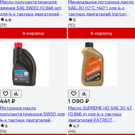
Масло полусинтетическое
Минеральное моторное масло
зимнее SAE 5W30 (0.946 мл)
SAE-30 (0°С +40°) для 4-х
для 4-х тактных двигателей
тактных двигателей Verton
Калибр 00000044264
4.8
POWER ECO 0.946л.
5
(31)
(10)
01.12543.12547
В корзину
В корзину
441 ₽
1 090 ₽
Моторное масло
Масло SUPREME HD SAE 30 4Т
полусинтетическое 5W30 для
(0.946 л) для 4-х тактных
4-х тактных двигателей
двигателей PATRIOT
PREMIUM ECO VERTON
5
850030598
4.7
(14)
(44)
01.12543.12545