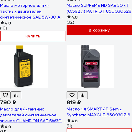
Масло моторное для 4-
Масло SUPREME HD SAE 30 4T
тактных двигателей
(0,592 л) PATRIOT 850030629
синтетическое SAE 5W-30 API
4.8
(32)
SN/CF Evoline 4TSN10EVO/01
4.8
(10)
В корзину
Купить
790 ₽
819 ₽
Масло для 4-тактных
Масло 1 л SMART 4T Semi-
двигателей синтетическое
Synthetic MAXCUT 850930716
зимнее CHAMPION SAE 5W30
4.8
(11)
API SL/CF 0.6л 952855
4.9
(31)