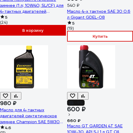
зимнее (1 л; 10W40; SL/CF) для
540 ₽
4-тактных двигателей
Масло 4-х тактное SAE 30 0.6
Champion 952853
5
л Gigant GDEL-08
(24)
5
(19)
В корзину
Купить
980 ₽
-9%
600 ₽
Масло для 4-тактных
двигателей синтетическое
660 ₽
зимнее Champion SAE 5W30
Масло GT GARDEN 4T SAE
API SL/CF 1л 952856
4.6
10W-30, API SJ 1 л GT OIL
(11)