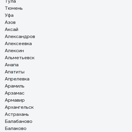
Тула
ёмкость. 20 мл на 1 литр бензина. Выливаем масло из
Тюмень
мерной емкости в бензин. Закрываем, убираем в
Уфа
темное место.
Азов
Аксай
Александров
Алексеевка
Алексин
Альметьевск
Анапа
Апатиты
Апрелевка
Арамиль
Арзамас
Армавир
Архангельск
Астрахань
Балабаново
Балаково