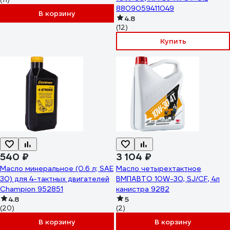
8809059411049
В корзину
4.8
(12)
Купить
540 ₽
3 104 ₽
Масло минеральное (0.6 л; SAE
Масло четырехтактное
30) для 4-тактных двигателей
ВМПАВТО 10W-30, SJ/CF, 4л
Champion 952851
канистра 9282
4.8
5
(20)
(2)
В корзину
В корзину