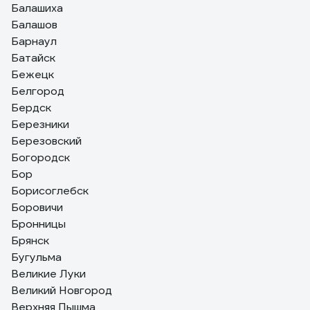
Балашиха
Балашов
Барнаул
Батайск
Бежецк
Белгород
Бердск
Березники
Березовский
Богородск
Бор
Борисоглебск
Боровичи
Бронницы
Брянск
Бугульма
Великие Луки
Великий Новгород
Верхняя Пышма