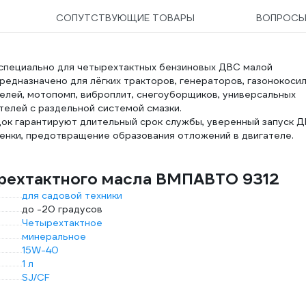
СОПУТСТВУЮЩИЕ ТОВАРЫ
ВОПРОС
специально для четырехтактных бензиновых ДВС малой
редназначено для лёгких тракторов, генераторов, газонокосил
елей, мотопомп, виброплит, снегоуборщиков, универсальных
ателей с раздельной системой смазки.
док гарантируют длительный срок службы, уверенный запуск 
ленки, предотвращение образования отложений в двигателе.
ырехтактного масла ВМПАВТО 9312
для садовой техники
до -20 градусов
Четырехтактное
минеральное
15W-40
1 л
SJ/CF