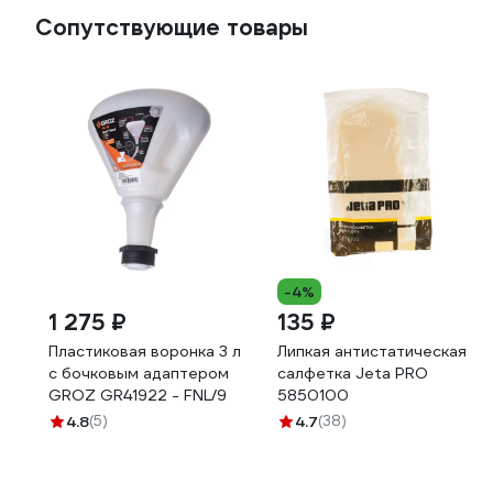
Сопутствующие товары
-4%
1 275 ₽
135 ₽
Пластиковая воронка 3 л
Липкая антистатическая
с бочковым адаптером
салфетка Jeta PRO
GROZ GR41922 - FNL/9
5850100
4.8
(5)
4.7
(38)