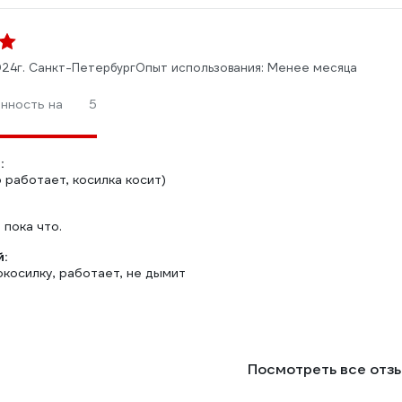
024
г. Санкт-Петербург
Опыт использования: Менее месяца
нность на
5
:
 работает, косилка косит)
пока что.
:
окосилку, работает, не дымит
Посмотреть все отз