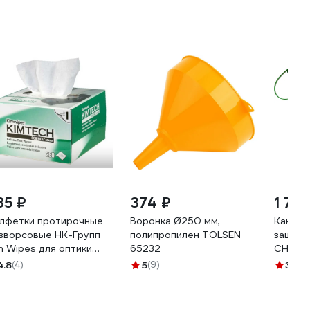
85 ₽
374 ₽
1 782
лфетки протирочные
Воронка Ø250 мм,
Канист
зворсовые НК-Групп
полипропилен TOLSEN
защито
m Wipes для оптики
65232
CHAMP
оробка 280шт) 000629
4.8
(4)
5
(9)
3.8
(1