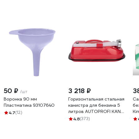
50 ₽
3 218 ₽
3
/шт
Воронка 90 мм
Горизонтальная стальная
Са
Пластматика 93107640
канистра для бензина 5
бе
литров AUTOPROFI KAN-
Ki
4.7
(12)
500 5L
(к
4.8
(373)