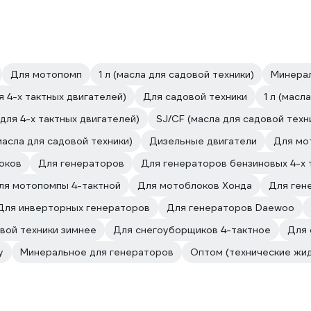
Для мотопомп
1 л (масла для садовой техники)
Минерал
 4-х тактных двигателей)
Для садовой техники
1 л (масл
для 4-х тактных двигателей)
SJ/CF (масла для садовой техн
асла для садовой техники)
Дизельные двигатели
Для мо
оков
Для генераторов
Для генераторов бензиновых 4-х 
ля мотопомпы 4-тактной
Для мотоблоков Хонда
Для ген
Для инверторных генераторов
Для генераторов Daewoo
вой техники зимнее
Для снегоуборщиков 4-тактное
Для 
у
Минеральное для генераторов
Оптом (технические жи