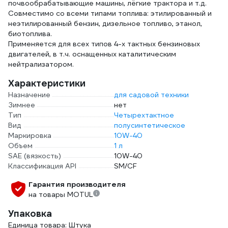
почвообрабатывающие машины, лёгкие трактора и т.д.
Совместимо со всеми типами топлива: этилированный и
неэтилированный бензин, дизельное топливо, этанол,
биотоплива.
Применяется для всех типов 4-х тактных бензиновых
двигателей, в т.ч. оснащенных каталитическим
нейтрализатором.
Характеристики
Назначение
для садовой техники
Зимнее
нет
Тип
Четырехтактное
Вид
полусинтетическое
Маркировка
10W-40
Объем
1 л
SAE (вязкость)
10W-40
Классификация API
SM/CF
Гарантия производителя
на товары MOTUL
Упаковка
Единица товара: Штука