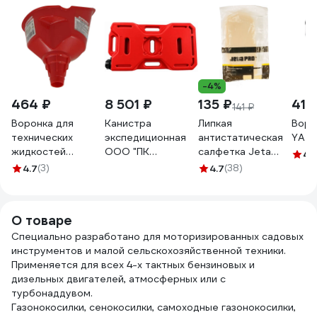
-4%
464 ₽
8 501 ₽
135 ₽
418
141 ₽
Воронка для
Канистра
Липкая
Воро
технических
экспедиционная
антистатическая
YAT
жидкостей
ООО "ПК
салфетка Jeta
4.
Zipower 210х135
АкваЭлемент"
PRO 5850100
4.7
(3)
4.7
(38)
мм PM4472
ELEMENT 30л EL
K-30
О товаре
Специально разработано для моторизированных садовых
инструментов и малой сельскохозяйственной техники.
Применяется для всех 4-х тактных бензиновых и
дизельных двигателей, атмосферных или с
турбонаддувом.
Газонокосилки, сенокосилки, самоходные газонокосилки,