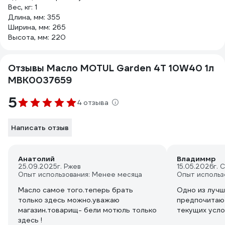
Вес, кг: 1
Длина, мм: 355
Ширина, мм: 265
Высота, мм: 220
Отзывы Масло MOTUL Garden 4T 10W40 1л
MBK0037659
5
4 отзыва
Написать отзыв
Анатолий
Владиммр
25.09.2025
г. Ржев
15.05.2026
г. 
Опыт использования: Менее месяца
Опыт использ
Масло самое того.теперь брать
Одно из лучш
только здесь можно.уважаю
предпочитаю 
магазин.товарищ- бели мотюль только
текущих усл
здесь !