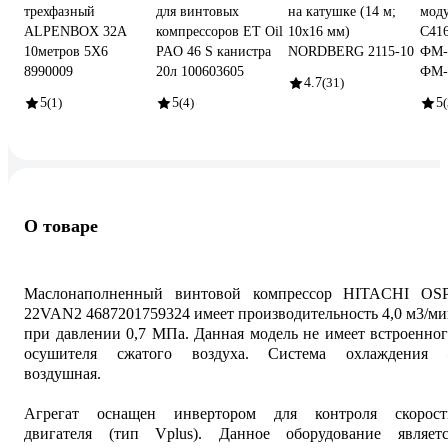
трехфазный
для винтовых
на катушке (14 м;
мод
ALPENBOX 32A
компрессоров ET Oil
10x16 мм)
С416
10метров 5Х6
PAO 46 S канистра
NORDBERG 2115-10
ФМ-
8990009
20л 100603605
ФМ-4
4.7
(31)
5
(1)
5
(4)
5
(
О товаре
Маслонаполненный винтовой компрессор HITACHI OSP
22VAN2 4687201759324 имеет производительность 4,0 м3/м
при давлении 0,7 МПа. Данная модель не имеет встроенно
осушителя сжатого воздуха. Система охлаждения 
воздушная.
Агрегат оснащен инвертором для контроля скорост
двигателя (тип Vplus). Данное оборудование являетс