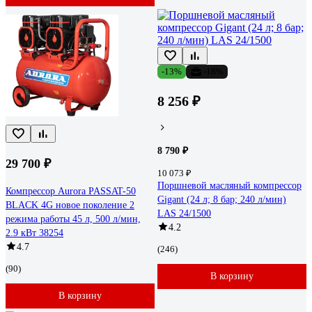
-13%
-18%
8 256 ₽
8 790 ₽
29 700 ₽
10 073 ₽
Поршневой масляный компрессор
Компрессор Aurora PASSAT-50
Gigant (24 л; 8 бар; 240 л/мин)
BLACK 4G новое поколение 2
LAS 24/1500
режима работы 45 л, 500 л/мин,
4.2
2.9 кВт 38254
4.7
(246)
(90)
В корзину
В корзину