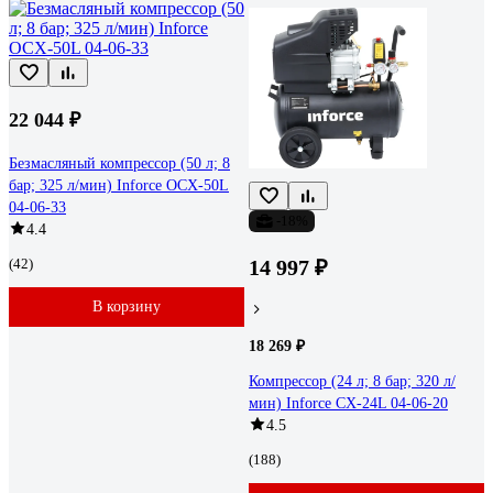
22 044 ₽
Безмасляный компрессор (50 л; 8
бар; 325 л/мин) Inforce OCX-50L
04-06-33
-18%
4.4
(42)
14 997 ₽
В корзину
18 269 ₽
Компрессор (24 л; 8 бар; 320 л/
мин) Inforce CX-24L 04-06-20
4.5
(188)