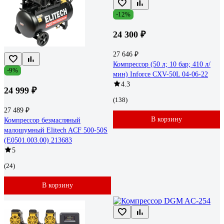
-12%
24 300 ₽
27 646 ₽
Компрессор (50 л; 10 бар; 410 л/
-9%
мин) Inforce CXV-50L 04-06-22
4.3
24 999 ₽
(138)
27 489 ₽
В корзину
Компрессор безмасляный
малошумный Elitech ACF 500-50S
(E0501.003.00) 213683
5
(24)
В корзину