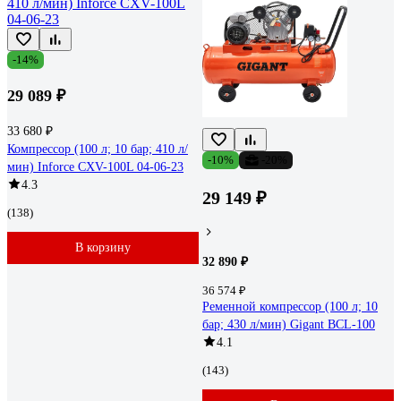
-14%
29 089 ₽
33 680 ₽
Компрессор (100 л; 10 бар; 410 л/
-10%
-20%
мин) Inforce CXV-100L 04-06-23
4.3
29 149 ₽
(138)
В корзину
32 890 ₽
36 574 ₽
Ременной компрессор (100 л; 10
бар; 430 л/мин) Gigant BCL-100
4.1
(143)