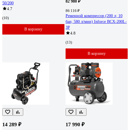
82 980 ₽
50/200
4.7
86 116 ₽
Ременной компрессор (200 л; 10
(10)
бар; 580 л/мин) Inforce BCX-200L-
3P
В корзину
4.8
(13)
В корзину
14 289 ₽
17 990 ₽