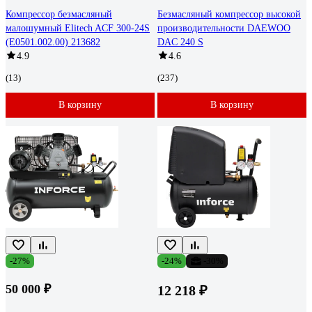
Компрессор безмасляный
Безмасляный компрессор высокой
малошумный Elitech ACF 300-24S
производительности DAEWOO
(E0501.002.00) 213682
DAC 240 S
4.9
4.6
(13)
(237)
В корзину
В корзину
-27%
-24%
-30%
50 000 ₽
12 218 ₽