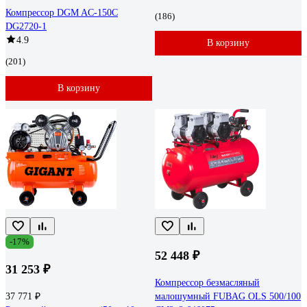
Компрессор DGM AC-150C
(186)
DG2720-1
4.9
В корзину
(201)
В корзину
-17%
52 448 ₽
31 253 ₽
Компрессор безмасляный
37 771 ₽
малошумный FUBAG OLS 500/100