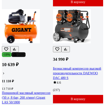
В корзину
-19%
-22%
34 990 ₽
10 639 ₽
Безмасляный компрессор высокой
производительности DAEWOO
DAC 480 S
11 110 ₽
4.6
13 710 ₽
(237)
Поршневой масляный компрессор
(50 л; 8 бар; 260 л/мин) Gigant
В корзину
LAS 50/1800