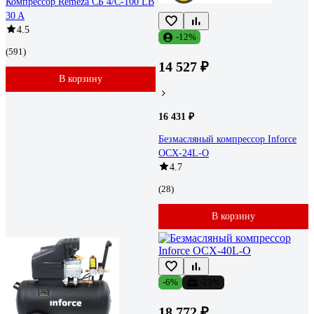
Компрессор Remeza СБ 4/С-100 LB
30 A
4.5
-12%
(591)
14 527 ₽
В корзину
16 431 ₽
Безмасляный компрессор Inforce
OCX-24L-O
4.7
(28)
В корзину
-6%
-23%
18 772 ₽