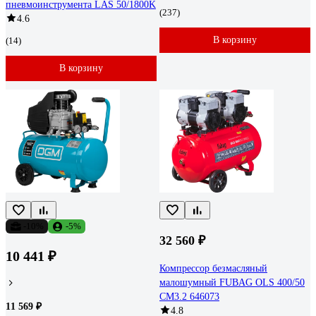
пневмоинструмента LAS 50/1800K
(237)
4.6
В корзину
(14)
В корзину
-10%
-5%
32 560 ₽
10 441 ₽
Компрессор безмасляный
малошумный FUBAG OLS 400/50
CM3.2 646073
11 569 ₽
4.8