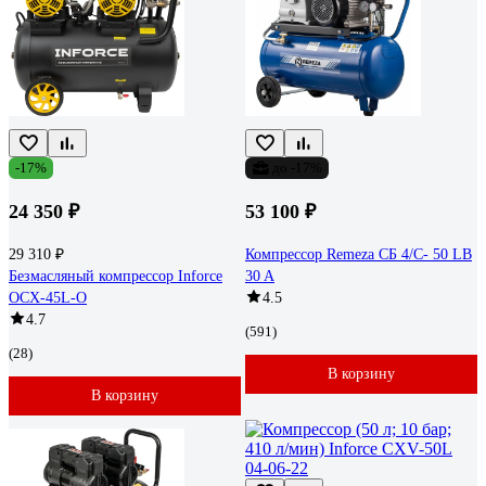
-17%
до -17%
24 350 ₽
53 100 ₽
29 310 ₽
Компрессор Remeza СБ 4/С- 50 LB
Безмасляный компрессор Inforce
30 A
OCX-45L-O
4.5
4.7
(591)
(28)
В корзину
В корзину