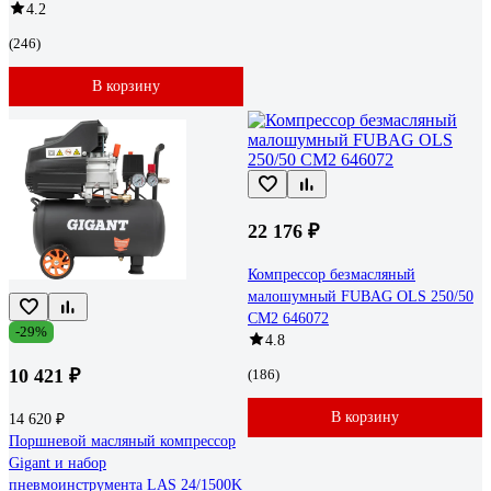
4.2
(246)
В корзину
22 176 ₽
Компрессор безмасляный
малошумный FUBAG OLS 250/50
CM2 646072
-29%
4.8
10 421 ₽
(186)
В корзину
14 620 ₽
Поршневой масляный компрессор
Gigant и набор
пневмоинструмента LAS 24/1500K