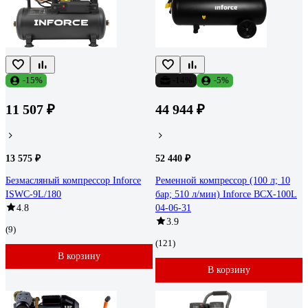
-15%
-14%
-5%
11 507 ₽
44 944 ₽
13 575 ₽
52 440 ₽
Безмасляный компрессор Inforce
Ременной компрессор (100 л; 10
ISWC-9L/180
бар; 510 л/мин) Inforce BCX-100L
4.8
04-06-31
3.9
(9)
(121)
В корзину
В корзину