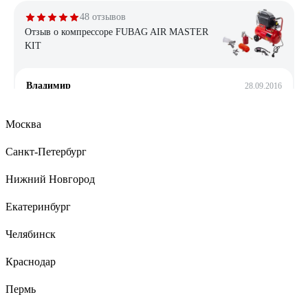
48 отзывов
Отзыв о компрессоре FUBAG AIR MASTER
KIT
Владимир
28.09.2016
цена качество
Москва
Санкт-Петербург
216 отзывов
Отзыв о безмасляном компрессоре Pegas
Нижний Новгород
pneumatic PG-602
Екатеринбург
Олег А.
02.06.2021
Челябинск
Габариты, компактность, тихий (относительно),
производительность (195л.м.), заполняет ресивер до 8 бар за
Краснодар
23 сет., мощность (1,4кВт), правильная ручка для переноски.
Приварена ручка в двух сторон ресивера.
Пермь