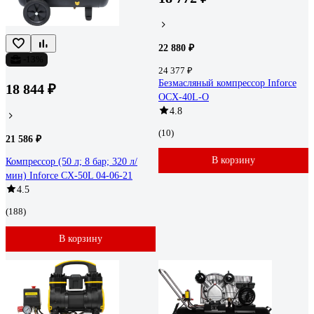
22 880 ₽
-13%
24 377 ₽
Безмасляный компрессор Inforce
18 844 ₽
OCX-40L-O
4.8
(10)
21 586 ₽
В корзину
Компрессор (50 л; 8 бар; 320 л/
мин) Inforce CX-50L 04-06-21
4.5
(188)
В корзину