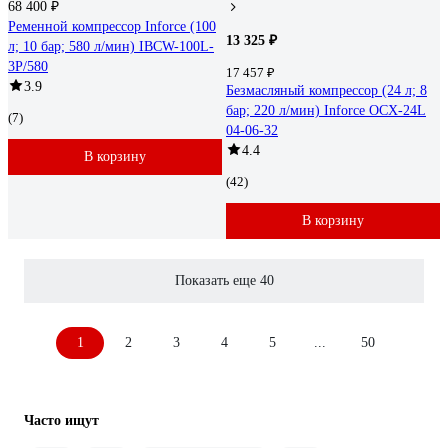
68 400 ₽
Ременной компрессор Inforce (100
13 325 ₽
л; 10 бар; 580 л/мин) IBCW-100L-
3P/580
17 457 ₽
3.9
Безмасляный компрессор (24 л; 8
бар; 220 л/мин) Inforce OCX-24L
(7)
04-06-32
4.4
В корзину
(42)
В корзину
Показать еще 40
1
2
3
4
5
...
50
Часто ищут