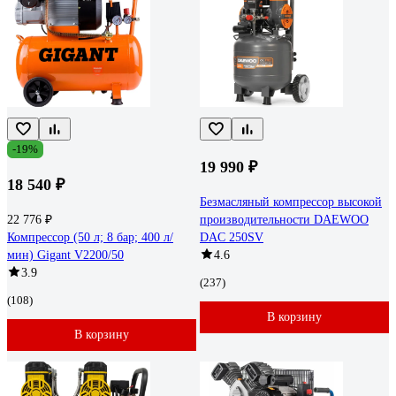
-19%
19 990 ₽
18 540 ₽
Безмасляный компрессор высокой
22 776 ₽
производительности DAEWOO
Компрессор (50 л; 8 бар; 400 л/
DAC 250SV
мин) Gigant V2200/50
4.6
3.9
(237)
(108)
В корзину
В корзину