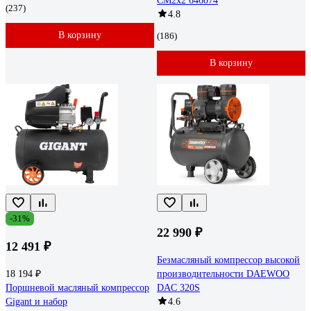
CM2х2 646074
(237)
4.8
В корзину
(186)
В корзину
-31%
22 990 ₽
12 491 ₽
Безмасляный компрессор высокой
18 194 ₽
производительности DAEWOO
Поршневой масляный компрессор
DAC 320S
Gigant и набор
4.6