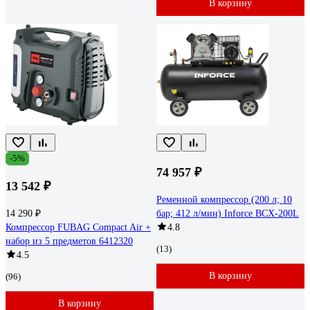
В корзину
-5%
74 957 ₽
13 542 ₽
Ременной компрессор (200 л; 10
14 290 ₽
бар; 412 л/мин) Inforce BCX-200L
Компрессор FUBAG Compact Air +
4.8
набор из 5 предметов 6412320
(13)
4.5
В корзину
(96)
В корзину