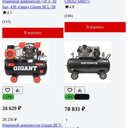
Ременной компрессор (50 л; 10
CM2х2 646075
бар; 430 л/мин) Gigant BCL-50
4.8
4.1
(186)
(143)
В корзину
В корзину
-13%
-4%
-8%
24 629 ₽
78 831 ₽
28 256 ₽
Ременной компрессор Gigant BCV-