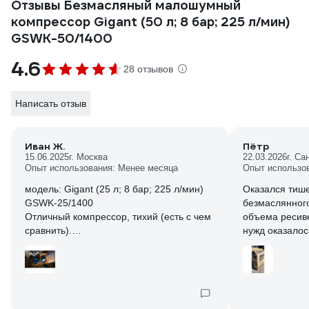
Отзывы Безмасляный малошумный
компрессор Gigant (50 л; 8 бар; 225 л/мин)
GSWK-50/1400
4.6
28 отзывов
Написать отзыв
Иван Ж.
Пётр
15.06.2025
г. Москва
22.03.2026
г. Са
Опыт использования: Менее месяца
Опыт использо
модель: Gigant (25 л; 8 бар; 225 л/мин)
Оказался тише
GSWK-25/1400
безмаслянного
Отличный компрессор, тихий (есть с чем
объема ресиве
сравнить).
нужд оказалос
набирает 25л до 8bar за 1мин 15сек.
быстро, работ
давления. Кол
мой расчет производительности на
плюс.
разном давлении
bar *25л.рессивер / секунд_набора * 60 =