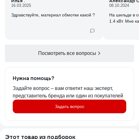
Илья .
Александр С
16.03.2025
08.10.2024
надо сказать мой старый маленький
Здравствуйте, материал обмотки какой ?
На шильде в о
FubagAIR service master kit (180л/м, 6л) -
1.4 кВт. Мне к
шумит ужасно больше 95dB, а этот
терпимо я бы сказал даже тихо.
Посмотреть все вопросы
Нужна помощь?
Задайте вопрос – вам ответит наш эксперт,
представитель бренда или один из покупателей
Задать вопрос
Этот товар из подборок