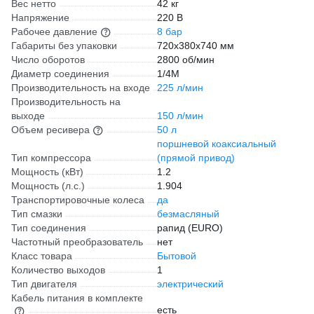
Вес нетто
42 кг
Напряжение
220 В
Рабочее давление
8 бар
Габариты без упаковки
720х380х740 мм
Число оборотов
2800 об/мин
Диаметр соединения
1/4М
Производительность на входе
225 л/мин
Производительность на
выходе
150 л/мин
Объем ресивера
50 л
поршневой коаксиальный
Тип компрессора
(прямой привод)
Мощность (кВт)
1.2
Мощность (л.с.)
1.904
Транспортировочные колеса
да
Тип смазки
безмасляный
Тип соединения
рапид (EURO)
Частотный преобразователь
нет
Класс товара
Бытовой
Количество выходов
1
Тип двигателя
электрический
Кабель питания в комплекте
есть