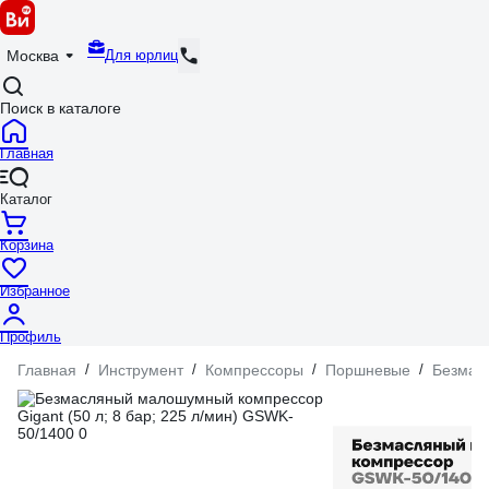
Для юрлиц
Москва
Поиск в каталоге
Главная
Каталог
Корзина
Избранное
Профиль
Главная
/
Инструмент
/
Компрессоры
/
Поршневые
/
Безмас