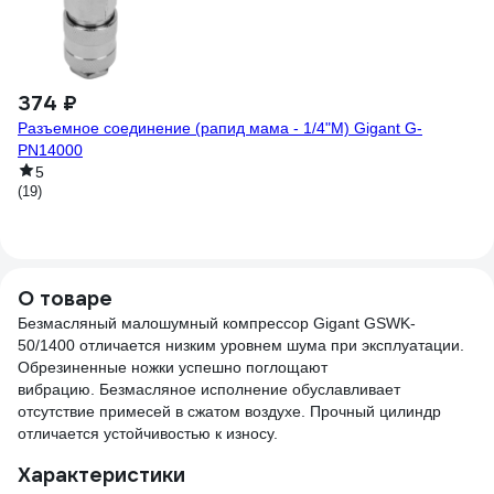
На
пн
(6)
374 ₽
Разъемное соединение (рапид мама - 1/4"M) Gigant G-
PN14000
5
(19)
О товаре
Безмасляный малошумный компрессор Gigant GSWK-
50/1400 отличается низким уровнем шума при эксплуатации.
Обрезиненные ножки успешно поглощают
вибрацию. Безмасляное исполнение обуславливает
отсутствие примесей в сжатом воздухе. Прочный цилиндр
отличается устойчивостью к износу.
Характеристики