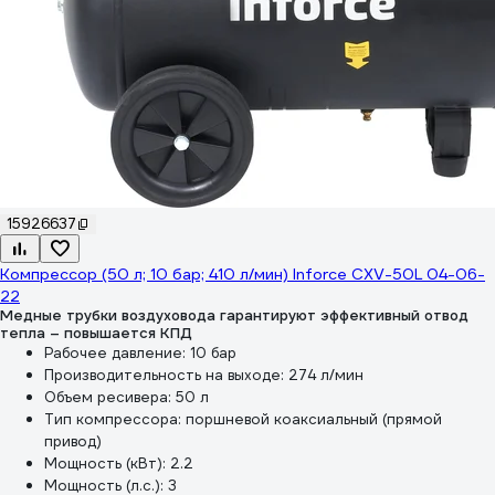
15926637
Компрессор (50 л; 10 бар; 410 л/мин) Inforce CXV-50L 04-06-
22
Медные трубки воздуховода гарантируют эффективный отвод
тепла – повышается КПД
Рабочее давление:
10 бар
Производительность на выходе:
274 л/мин
Объем ресивера:
50 л
Тип компрессора:
поршневой коаксиальный (прямой
привод)
Мощность (кВт):
2.2
Мощность (л.с.):
3