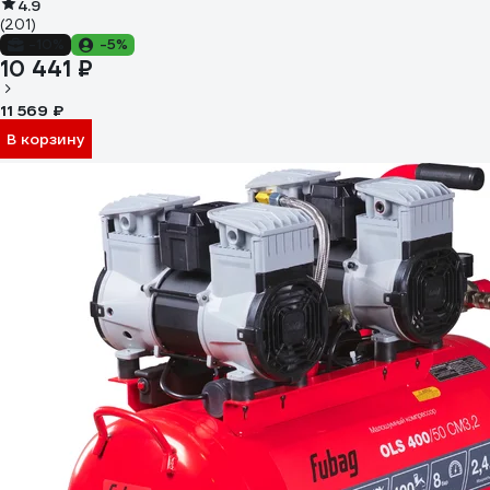
4.9
(201)
-10%
-5%
10 441 ₽
11 569 ₽
В корзину