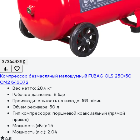
37344936
Компрессор безмасляный малошумный FUBAG OLS 250/50
CM2 646072
Вес нетто:
28.4 кг
Рабочее давление:
8 бар
Производительность на выходе:
163 л/мин
Объем ресивера:
50 л
Тип компрессора:
поршневой коаксиальный (прямой
привод)
Мощность (кВт):
1.5
Мощность (л.с.):
2.04
4.8