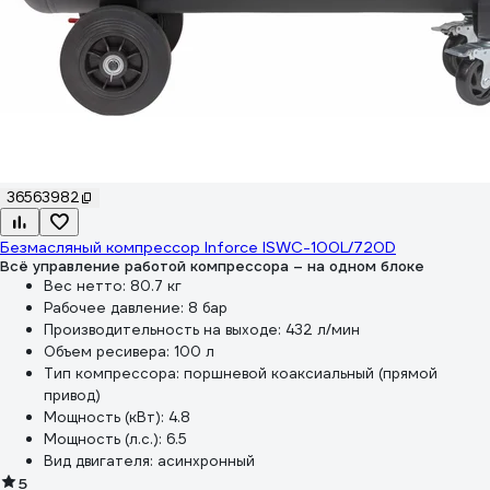
36563982
Безмасляный компрессор Inforce ISWC-100L/720D
Всё управление работой компрессора – на одном блоке
Вес нетто:
80.7 кг
Рабочее давление:
8 бар
Производительность на выходе:
432 л/мин
Объем ресивера:
100 л
Тип компрессора:
поршневой коаксиальный (прямой
привод)
Мощность (кВт):
4.8
Мощность (л.с.):
6.5
Вид двигателя:
асинхронный
5