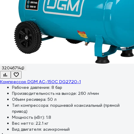
32046714
Компрессор DGM AC-150C DG2720-1
Рабочее давление:
8 бар
Производительность на выходе:
260 л/мин
Объем ресивера:
50 л
Тип компрессора:
поршневой коаксиальный (прямой
привод)
Мощность (кВт):
1.8
Вес нетто:
22.1 кг
Вид двигателя:
асинхронный