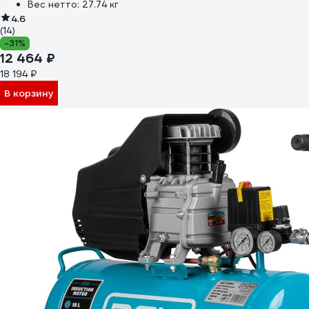
Вес нетто:
27.74 кг
4.6
(14)
-31%
12 464 ₽
18 194 ₽
В корзину