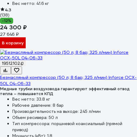
Вес нетто:
41.6 кг
4.3
(138)
-12%
24 300 ₽
27 646 ₽
В корзину
19512102
Безмасляный компрессор (50 л; 8 бар; 325 л/мин) Inforce OCX-
50L 04-06-33
Медные трубки воздуховода гарантируют эффективный отвод
тепла – повышается КПД
Вес нетто:
33.8 кг
Рабочее давление:
8 бар
Производительность на выходе:
245 л/мин
Объем ресивера:
50 л
Тип компрессора:
поршневой коаксиальный (прямой
привод)
Мощность (кВт):
1.8