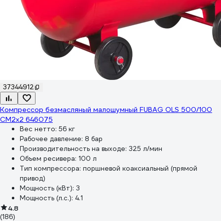
37344912
Компрессор безмасляный малошумный FUBAG OLS 500/100
CM2х2 646075
Вес нетто:
56 кг
Рабочее давление:
8 бар
Производительность на выходе:
325 л/мин
Объем ресивера:
100 л
Тип компрессора:
поршневой коаксиальный (прямой
привод)
Мощность (кВт):
3
Мощность (л.с.):
4.1
4.8
(186)