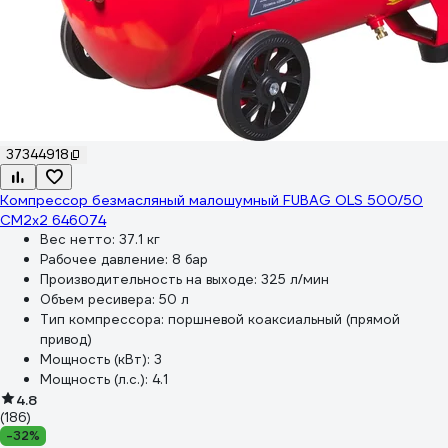
37344918
Компрессор безмасляный малошумный FUBAG OLS 500/50
CM2х2 646074
Вес нетто:
37.1 кг
Рабочее давление:
8 бар
Производительность на выходе:
325 л/мин
Объем ресивера:
50 л
Тип компрессора:
поршневой коаксиальный (прямой
привод)
Мощность (кВт):
3
Мощность (л.с.):
4.1
4.8
(186)
-32%