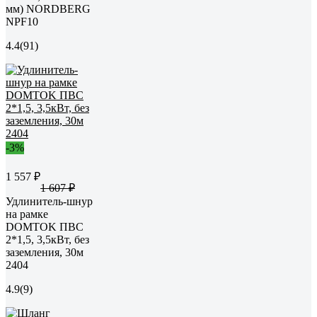
мм) NORDBERG
NPF10
4.4
(91)
-3%
1 557 ₽
1 607 ₽
Удлинитель-шнур
на рамке
DOMTOK ПВС
2*1,5, 3,5кВт, без
заземления, 30м
2404
4.9
(9)