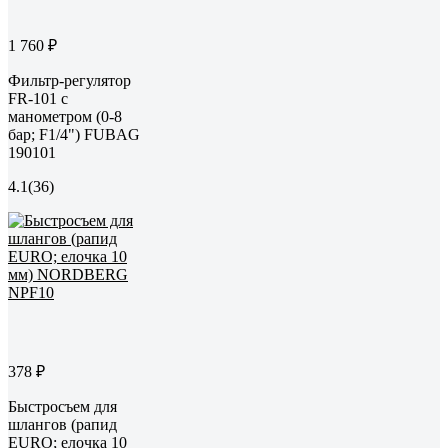
1 760 ₽
Фильтр-регулятор
FR-101 с
манометром (0-8
бар; F1/4") FUBAG
190101
4.1
(36)
378 ₽
Быстросъем для
шлангов (рапид
EURO; елочка 10