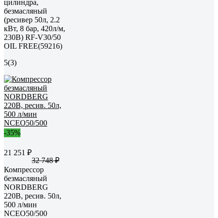
цилиндра,
безмасляный
(ресивер 50л, 2.2
кВт, 8 бар, 420л/м,
230В) RF-V30/50
OIL FREE(59216)
5
(3)
-35%
21 251 ₽
32 748 ₽
Компрессор
безмасляный
NORDBERG
220В, ресив. 50л,
500 л/мин
NCEO50/500