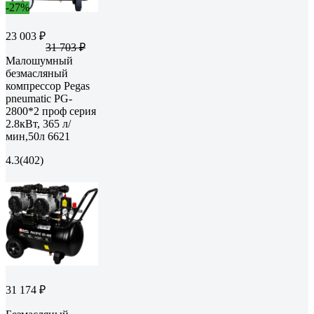
-27%
23 003 ₽
31 703 ₽
Малошумный
безмасляный
компрессор Pegas
pneumatic PG-
2800*2 проф серия
2.8кВт, 365 л/
мин,50л 6621
4.3
(402)
31 174 ₽