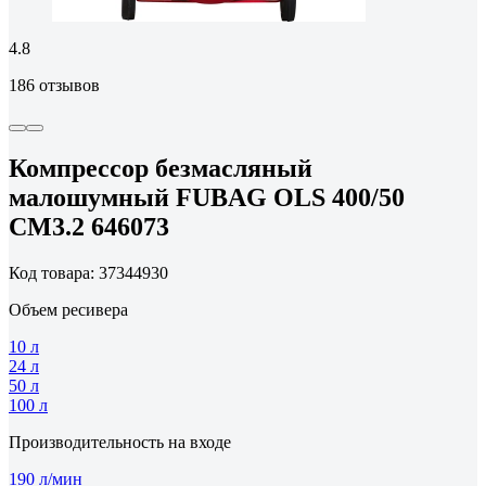
4.8
186 отзывов
Компрессор безмасляный
малошумный FUBAG OLS 400/50
CM3.2 646073
Код товара: 37344930
Объем ресивера
10 л
24 л
50 л
100 л
Производительность на входе
190 л/мин