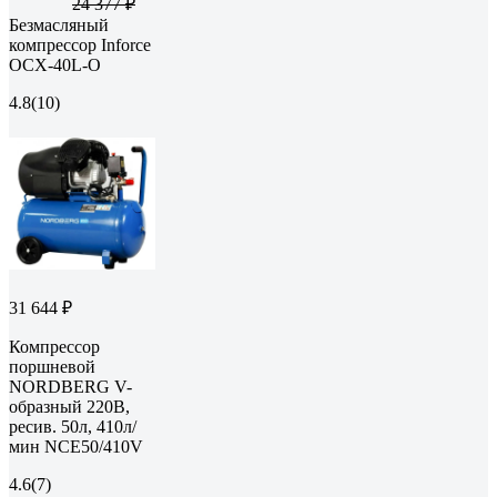
24 377 ₽
Безмасляный
компрессор Inforce
OCX-40L-O
4.8
(10)
31 644 ₽
Компрессор
поршневой
NORDBERG V-
образный 220В,
ресив. 50л, 410л/
мин NCE50/410V
4.6
(7)