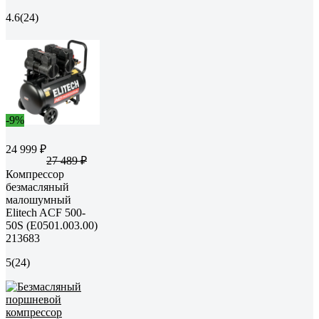
4.6
(24)
-9%
24 999 ₽
27 489 ₽
Компрессор
безмасляный
малошумный
Elitech ACF 500-
50S (E0501.003.00)
213683
5
(24)