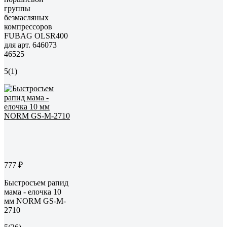
группы
безмасляных
компрессоров
FUBAG OLSR400
для арт. 646073
46525
5
(1)
777 ₽
Быстросъем рапид
мама - елочка 10
мм NORM GS-M-
2710