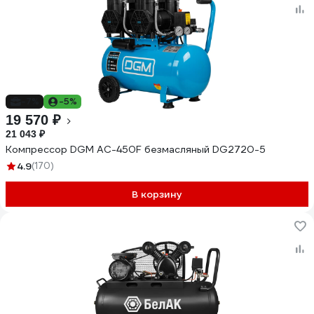
-7%
-5%
19 570 ₽
21 043 ₽
Компрессор DGM AC-450F безмасляный DG2720-5
4.9
(170)
В корзину