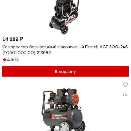
14 289 ₽
Компрессор безмасляный малошумный Elitech ACF 300-24S
(E0501.002.00) 213682
4.9
(13)
В корзину