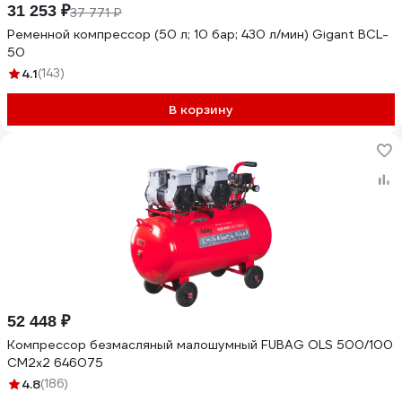
31 253 ₽
37 771 ₽
Ременной компрессор (50 л; 10 бар; 430 л/мин) Gigant BCL-
50
4.1
(143)
В корзину
52 448 ₽
Компрессор безмасляный малошумный FUBAG OLS 500/100
CM2х2 646075
4.8
(186)