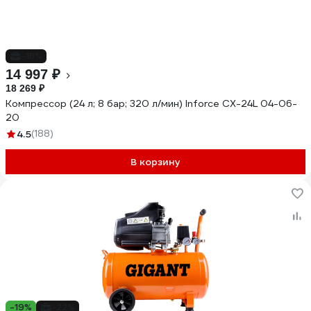
-18%
14 997 ₽
18 269 ₽
Компрессор (24 л; 8 бар; 320 л/мин) Inforce CX-24L 04-06-
20
4.5
(188)
В корзину
-19%
-22%