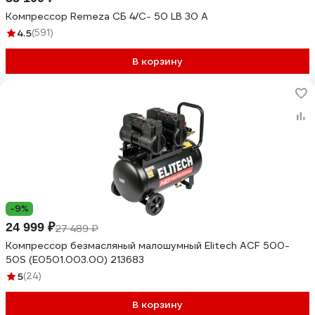
Компрессор Remeza СБ 4/С- 50 LB 30 A
4.5
(591)
В корзину
-9%
24 999 ₽
27 489 ₽
Компрессор безмасляный малошумный Elitech ACF 500-
50S (E0501.003.00) 213683
5
(24)
В корзину