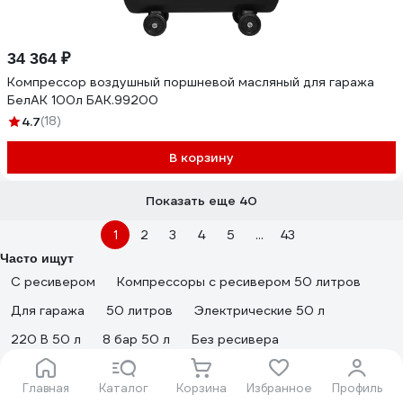
34 364 ₽
Компрессор воздушный поршневой масляный для гаража
БелАК 100л БАК.99200
4.7
(18)
В корзину
Показать еще 40
1
2
3
4
5
...
43
Часто ищут
С ресивером
Компрессоры с ресивером 50 литров
Для гаража
50 литров
Электрические 50 л
220 В 50 л
8 бар 50 л
Без ресивера
Универсальные
100 литров
Электрические 100 л
Главная
Каталог
Корзина
Избранное
Профиль
Компрессоры воздушные электрические 220В 100 литров