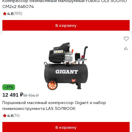
Компрессор безмасляный малошумный FUBAG OLS 500/50
CM2х2 646074
4.8
(186)
В корзину
-31%
12 491 ₽
18 194 ₽
Поршневой масляный компрессор Gigant и набор
пневмоинструмента LAS 50/1800K
4.6
(14)
В корзину