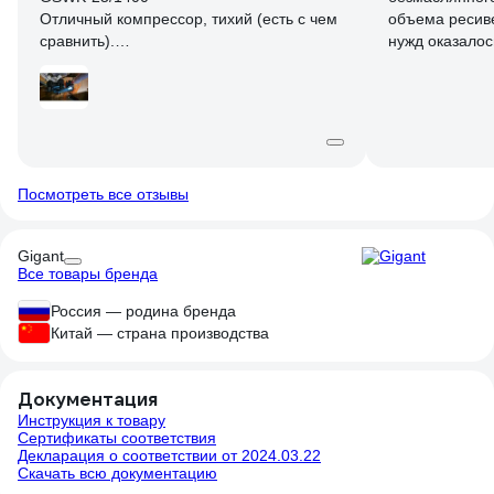
Отличный компрессор, тихий (есть с чем
объема ресиве
сравнить).
нужд оказалос
набирает 25л до 8bar за 1мин 15сек.
быстро, работ
давления. Кол
мой расчет производительности на
плюс.
разном давлении
bar *25л.рессивер / секунд_набора * 60 =
л в минуту
Посмотреть все отзывы
bar, время общее(с нуля), время к
предыдущему
Gigant
2 bar 00:11 00:11 272 л/минуту с нуля
Все товары бренда
3 bar 00:19 00:08 187 л/м (с нуля 236 л/
м)
Россия — родина бренда
4 bar 00:28 00:08 187 л/м (с нуля 214 л/
Китай — страна производства
м)
5 bar 00:37 00:09 166 л/м (с нуля 202 л/
м)
Документация
6 bar 00:47 00:10 150 л/м (с нуля 191 л/
Инструкция к товару
Сертификаты соответствия
м)
Декларация о соответствии от 2024.03.22
7 bar 01:00 00:13 115 л/м (с нуля 175 л/
Скачать всю документацию
м)