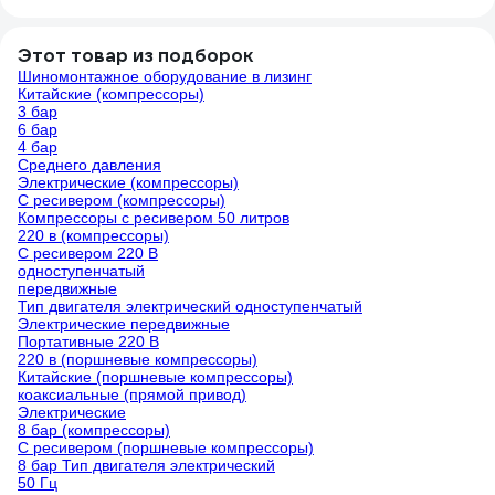
меня даже завонял. Хорошо, что я рядом
был и пожара не случилось. В общем,
при нулевой температуре, приходится
Этот товар из подборок
выключить компрессор из розетки,
Шиномонтажное оборудование в лизинг
спустить воздух до нуля, воткнуть его в
Китайские (компрессоры)
3 бар
розетку, и тогда он начинает работать
6 бар
нормально: давление меньше -
4 бар
включается, больше - выключается. Но
Среднего давления
если ему дать постоять, то все
Электрические (компрессоры)
С ресивером (компрессоры)
повторится. Так должно быть?
Компрессоры с ресивером 50 литров
220 в (компрессоры)
С ресивером 220 В
одноступенчатый
передвижные
Тип двигателя электрический одноступенчатый
Электрические передвижные
Портативные 220 В
220 в (поршневые компрессоры)
Китайские (поршневые компрессоры)
коаксиальные (прямой привод)
Электрические
8 бар (компрессоры)
С ресивером (поршневые компрессоры)
8 бар Тип двигателя электрический
50 Гц