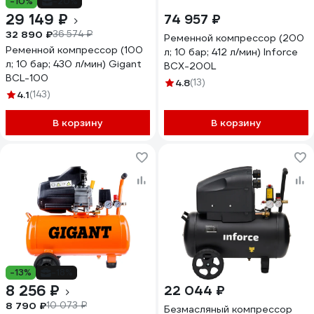
-10%
-20%
29 149 ₽
74 957 ₽
32 890 ₽
36 574 ₽
Ременной компрессор (200
Ременной компрессор (100
л; 10 бар; 412 л/мин) Inforce
л; 10 бар; 430 л/мин) Gigant
BCX-200L
BCL-100
4.8
(13)
4.1
(143)
В корзину
В корзину
-13%
-18%
8 256 ₽
22 044 ₽
8 790 ₽
10 073 ₽
Безмасляный компрессор