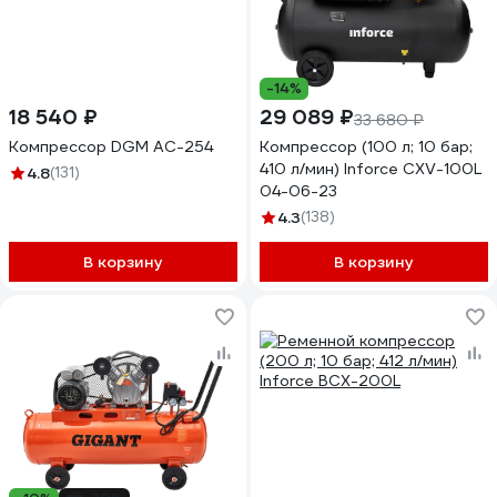
-14%
18 540 ₽
29 089 ₽
33 680 ₽
Компрессор DGM AC-254
Компрессор (100 л; 10 бар;
410 л/мин) Inforce CXV-100L
4.8
(131)
04-06-23
4.3
(138)
В корзину
В корзину