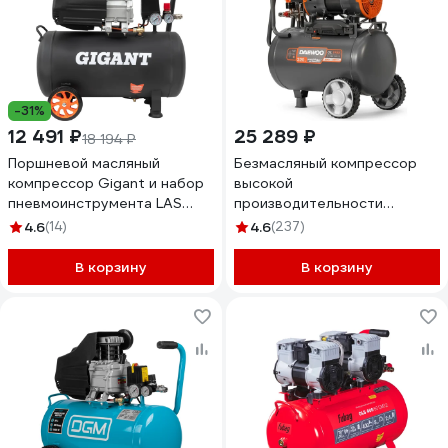
-31%
12 491 ₽
25 289 ₽
18 194 ₽
Поршневой масляный
Безмасляный компрессор
компрессор Gigant и набор
высокой
пневмоинструмента LAS
производительности
50/1800K
DAEWOO DAC 320S
4.6
(14)
4.6
(237)
В корзину
В корзину