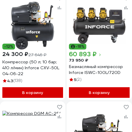
-12%
-18%
60 893 ₽
24 300 ₽
27 646 ₽
73 950 ₽
Компрессор (50 л; 10 бар;
Безмасляный компрессор
410 л/мин) Inforce CXV-50L
Inforce ISWC-100L/720D
04-06-22
5
(2)
4.3
(138)
В корзину
В корзину