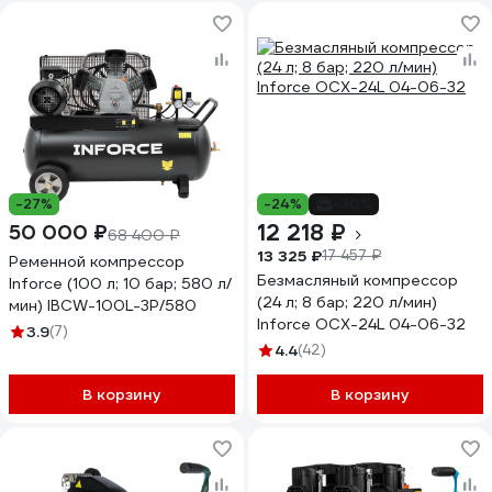
-27%
-24%
-30%
12 218 ₽
50 000 ₽
68 400 ₽
13 325 ₽
17 457 ₽
Ременной компрессор
Безмасляный компрессор
Inforce (100 л; 10 бар; 580 л/
(24 л; 8 бар; 220 л/мин)
мин) IBCW-100L-3P/580
Inforce OCX-24L 04-06-32
3.9
(7)
4.4
(42)
В корзину
В корзину