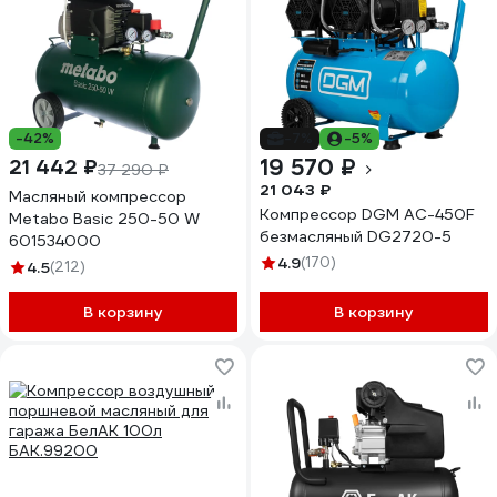
-42%
-7%
-5%
19 570 ₽
21 442 ₽
37 290 ₽
21 043 ₽
Масляный компрессор
Компрессор DGM AC-450F
Metabo Basic 250-50 W
безмасляный DG2720-5
601534000
4.9
(170)
4.5
(212)
В корзину
В корзину