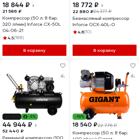
18 844 ₽
18 772 ₽
21 586 ₽
22 880 ₽
24 377 ₽
Компрессор (50 л; 8 бар;
Безмасляный компрессор
320 л/мин) Inforce CX-50L
Inforce OCX-40L-O
04-06-21
4.8
(10)
4.5
(188)
В корзину
В корзину
-14%
-5%
-19%
44 944 ₽
18 540 ₽
22 776 ₽
52 440 ₽
Компрессор (50 л; 8 бар;
Ременной компрессор (100