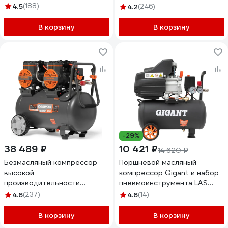
50/1800
4.5
(188)
4.2
(246)
В корзину
В корзину
-29%
38 489 ₽
10 421 ₽
14 620 ₽
Безмасляный компрессор
Поршневой масляный
высокой
компрессор Gigant и набор
производительности
пневмоинструмента LAS
DAEWOO DAC 480 S
24/1500K
4.6
(237)
4.6
(14)
В корзину
В корзину