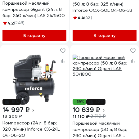
Поршневой масляный
(50 л; 8 бар; 325 л/мин)
компрессор Gigant (24 л; 8
Inforce OCX-50L 04-06-33
бар; 240 л/мин) LAS 24/1500
4.4
(42)
4.2
(246)
В корзину
В корзину
-18%
-19%
-22%
14 997 ₽
10 639 ₽
18 269 ₽
11 110 ₽
13 710 ₽
Компрессор (24 л; 8 бар;
Поршневой масляный
320 л/мин) Inforce CX-24L
компрессор (50 л; 8 бар;
04-06-20
260 л/мин) Gigant LAS