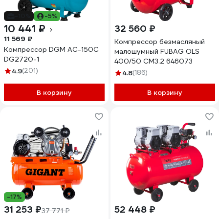
-10%
-5%
10 441 ₽
32 560 ₽
11 569 ₽
Компрессор безмасляный
Компрессор DGM AC-150C
малошумный FUBAG OLS
DG2720-1
400/50 CM3.2 646073
4.9
(201)
4.8
(186)
В корзину
В корзину
-17%
31 253 ₽
52 448 ₽
37 771 ₽