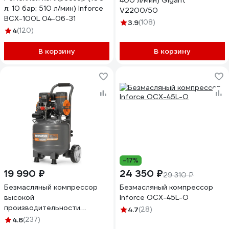
400 л/мин) Gigant
л; 10 бар; 510 л/мин) Inforce
V2200/50
BCX-100L 04-06-31
3.9
(108)
4
(120)
В корзину
В корзину
-17%
19 990 ₽
24 350 ₽
29 310 ₽
Безмасляный компрессор
Безмасляный компрессор
высокой
Inforce OCX-45L-O
производительности
4.7
(28)
DAEWOO DAC 250SV
4.6
(237)