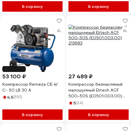
В корзину
В корзину
до -17%
53 100 ₽
27 489 ₽
Компрессор Remeza СБ 4/
Компрессор безмасляный
С- 50 LB 30 A
малошумный Elitech ACF
500-50S (E0501.003.00)
4.5
(591)
213683
5
(24)
В корзину
В корзину