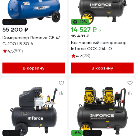
до -13%
-12%
14 527 ₽
55 200 ₽
16 431 ₽
Компрессор Remeza СБ 4/
Безмасляный компрессор
С-100 LB 30 A
Inforce OCX-24L-O
4.5
(591)
4.7
(28)
В корзину
В корзину
-13%
-6%
-23%