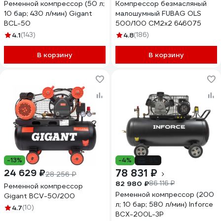
Ременной компрессор (50 л;
Компрессор безмасляный
10 бар; 430 л/мин) Gigant
малошумный FUBAG OLS
BCL-50
500/100 CM2х2 646075
4.1
(143)
4.8
(186)
В корзину
В корзину
-13%
-4%
-8%
78 831 ₽
24 629 ₽
28 256 ₽
82 980 ₽
86 116 ₽
Ременной компрессор
Ременной компрессор (200
Gigant BCV-50/200
л; 10 бар; 580 л/мин) Inforce
4.7
(10)
BCX-200L-3P