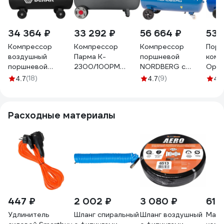
34 364 ₽
33 292 ₽
56 664 ₽
53 
Компрессор
Компрессор
Компрессор
Порш
воздушный
Парма K-
поршневой
комп
поршневой
2300/100РМ
NORDBERG с
Opti
масляный для
(масляный
ременной
мин, 
(18)
(9)
4.7
4.7
4.7
гаража БелАК
ременной,
передачей, 220 В,
В, р
100л БАК.99200
2200Вт,
ресивер 100 л,
hd O
асинхронный,
446 л/мин
Расходные материалы
100л, 336л/мин,
NCE100/480
10бар, вых. 2шт/
рапид)
02.014.00013
447 ₽
2 002 ₽
3 080 ₽
612
Удлинитель
Шланг спиральный
Шланг воздушный
Масл