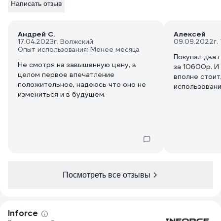
Написать отзыв
Андрей С.
Алексей
17.04.2023
г. Волжский
09.09.2022
г.
Опыт использования: Менее месяца
Покупал два 
Не смотря на завышенную цену, в
за 10600р. И
целом первое впечатление
вполне стоит
положительное, надеюсь что оно не
использовани
измениться и в будущем.
нет. Сейчас 
неадекватная
вполне себе.
покупки заме
Compressor, 
шланг (лёгкий
Поставил хо
масловлагооде
Посмотреть все отзывы
масло гонит.
цилиндры сил
нагретый воз
появление конденсата
Inforce
для продувки,