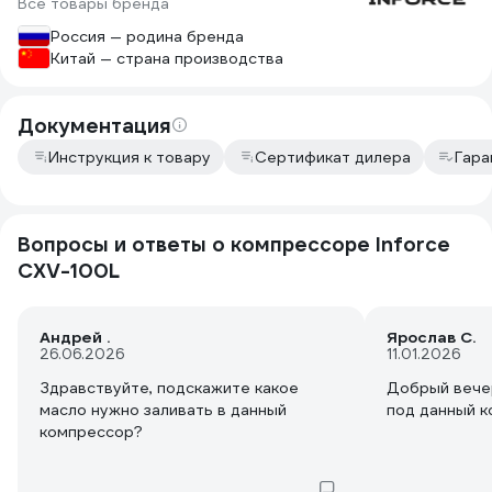
Все товары бренда
мини пескост
компрессор 
Россия — родина бренда
без выключен
Китай — страна производства
Периодическ
протягивать
воздушных тр
Документация
меди.
Инструкция к товару
Сертификат дилера
Гара
В целом аппа
100, за два г
ничего не от
Запускается 
Вопросы и ответы о компрессоре Inforce
На днях сдел
CXV-100L
промыл его с
(в идеале их
затяжку всех
Андрей .
Снял головки
Ярослав С.
26.06.2026
11.01.2026
неплохо, пла
порядке. В ц
Здравствуйте, подскажите какое
Добрый вечер
присутствует
масло нужно заливать в данный
под данный 
даже не ожид
компрессор?