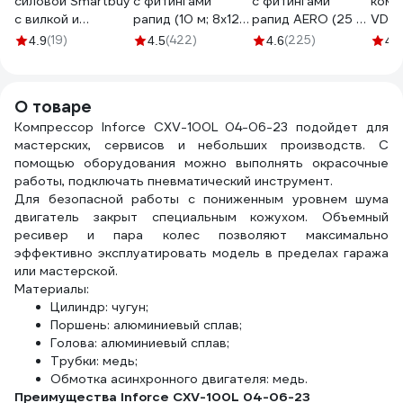
силовой Smartbuy
с фитингами
с фитингами
комп
с вилкой и
рапид (10 м; 8x12
рапид AERO (25 м;
VDL 1
розеткой 2P+PE/5
мм) FUBAG
9x15 мм; 20 бар)
Лаки
(19)
(422)
(225)
4.9
4.5
4.6
4.9
метров 3x1,0мм2
170305
FOXWELD 6513
10А/2,2кВт IP44
SBE-16-1-30-F
О товаре
Компрессор Inforce CXV-100L 04-06-23 подойдет для
мастерских, сервисов и небольших производств. С
помощью оборудования можно выполнять окрасочные
работы, подключать пневматический инструмент.
Для безопасной работы с пониженным уровнем шума
двигатель закрыт специальным кожухом. Объемный
ресивер и пара колес позволяют максимально
эффективно эксплуатировать модель в пределах гаража
или мастерской.
Материалы:
Цилиндр: чугун;
Поршень: алюминиевый сплав;
Голова: алюминиевый сплав;
Трубки: медь;
Обмотка асинхронного двигателя: медь.
Преимущества Inforce CXV-100L 04-06-23