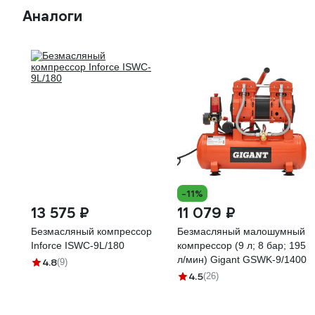
Аналоги
-11%
13 575 ₽
11 079 ₽
Безмасляный компрессор
Безмасляный малошумный
Inforce ISWC-9L/180
компрессор (9 л; 8 бар; 195
л/мин) Gigant GSWK-9/1400
4.8
(9)
4.5
(26)