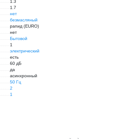
1.3
1.7
нет
безмасляный
рапид (EURO)
нет
Бытовой
1
электрический
есть
60 дБ
да
асинхронный
50 Гц
2
1