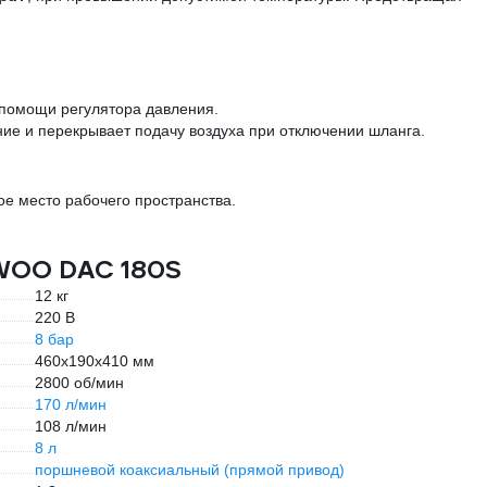
помощи регулятора давления.
ие и перекрывает подачу воздуха при отключении шланга.
ое место рабочего пространства.
EWOO DAC 180S
12 кг
220 В
8 бар
460х190х410 мм
2800 об/мин
170 л/мин
108 л/мин
8 л
поршневой коаксиальный (прямой привод)