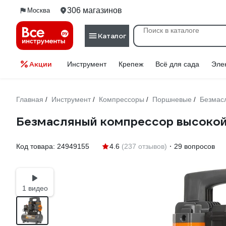
306 магазинов
Москва
Каталог
Акции
Инструмент
Крепеж
Всё для сада
Эле
Главная
Инструмент
Компрессоры
Поршневые
Безмас
/
/
/
/
Безмасляный компрессор высоко
Код товара:
24949155
4.6
(237 отзывов)
29 вопросов
1 видео