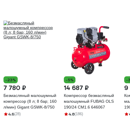
-23%
-5%
-
7 780 ₽
14 687 ₽
9
Безмасляный малошумный
Компрессор безмасляный
Ко
компрессор (8 л; 8 бар; 160
малошумный FUBAG OLS
ма
л/мин) Gigant GSWK-8/750
190/24 CM1.6 646067
19
4.6
4.8
(28)
(186)