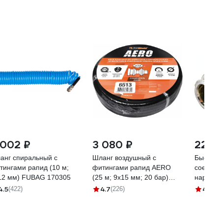
 002 ₽
3 080 ₽
220 
анг спиральный с
Шланг воздушный с
Быстро
тингами рапид (10 м;
фитингами рапид AERO
соедин
12 мм) FUBAG 170305
(25 м; 9x15 мм; 20 бар)
наружна
FOXWELD 6513
pneumat
4.5
4.7
4.5
(422)
(226)
(1