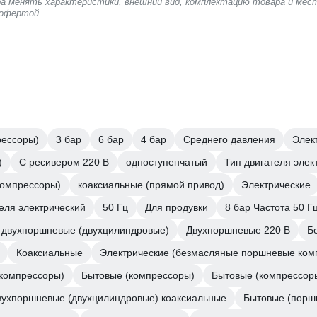
ера менять характеристики, внешний вид, комплектацию товара и мес
 офертой
рессоры)
3 бар
6 бар
4 бар
Среднего давления
Элек
)
С ресивером 220 В
одноступенчатый
Тип двигателя элек
компрессоры)
коаксиальные (прямой привод)
Электрические
теля электрический
50 Гц
Для продувки
8 бар Частота 50 Г
 двухпоршневые (двухцилиндровые)
Двухпоршневые 220 В
Б
Коаксиальные
Электрические (безмасляные поршневые ком
компрессоры)
Бытовые (компрессоры)
Бытовые (компрессор
вухпоршневые (двухцилиндровые) коаксиальные
Бытовые (порш