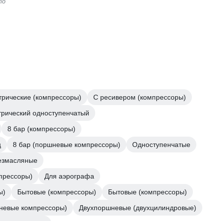
то
трические (компрессоры)
С ресивером (компрессоры)
трический одноступенчатый
8 бар (компрессоры)
ц
8 бар (поршневые компрессоры)
Одноступенчатые
езмасляные
прессоры)
Для аэрографа
ы)
Бытовые (компрессоры)
Бытовые (компрессоры)
невые компрессоры)
Двухпоршневые (двухцилиндровые)