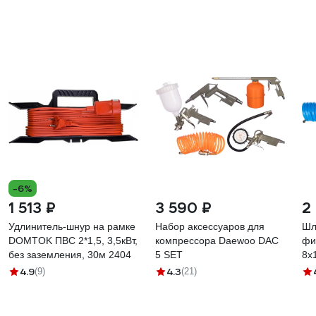
-6%
1 513 ₽
3 590 ₽
2
Удлинитель-шнур на рамке
Набор аксессуаров для
Шл
DOMTOK ПВС 2*1,5, 3,5кВт,
компрессора Daewoo DAC
фи
без заземления, 30м 2404
5 SET
8x
4.9
4.3
(9)
(21)