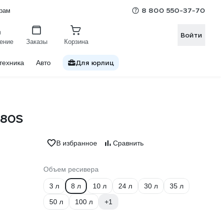
8 800 550-37-70
рам
Войти
ение
Заказы
Корзина
Для юрлиц
техника
Авто
180S
В избранное
Сравнить
Объем ресивера
3 л
8 л
10 л
24 л
30 л
35 л
50 л
100 л
+1