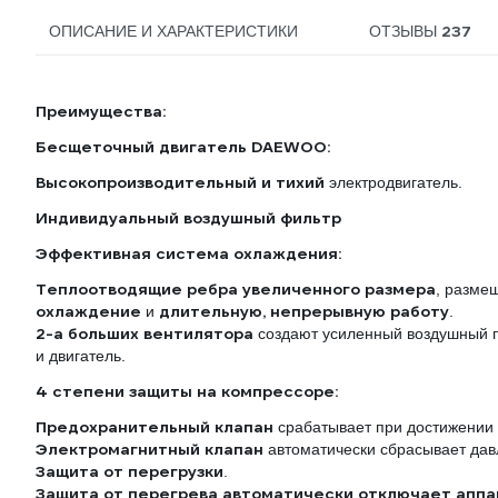
237
ОПИСАНИЕ И ХАРАКТЕРИСТИКИ
ОТЗЫВЫ
Преимущества:
Бесщеточный двигатель DAEWOO:
Высокопроизводительный и тихий
электродвигатель.
Индивидуальный воздушный фильтр
Эффективная система охлаждения:
Теплоотводящие ребра увеличенного размера
, разме
охлаждение
длительную, непрерывную работу
и
.
2-а больших вентилятора
создают усиленный воздушный 
и двигатель.
4 степени защиты на компрессоре:
Предохранительный клапан
срабатывает при достижении 
Электромагнитный клапан
автоматически сбрасывает дав
Защита от перегрузки
.
Защита от перегрева автоматически отключает аппа