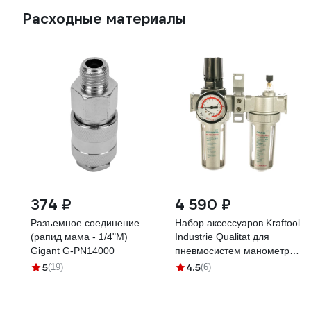
Расходные материалы
374 ₽
4 590 ₽
Разъемное соединение
Набор аксессуаров Kraftool
(рапид мама - 1/4"M)
Industrie Qualitat для
Gigant G-PN14000
пневмосистем манометр
влагоотделитель смазчик
5
4.5
(19)
(6)
06505