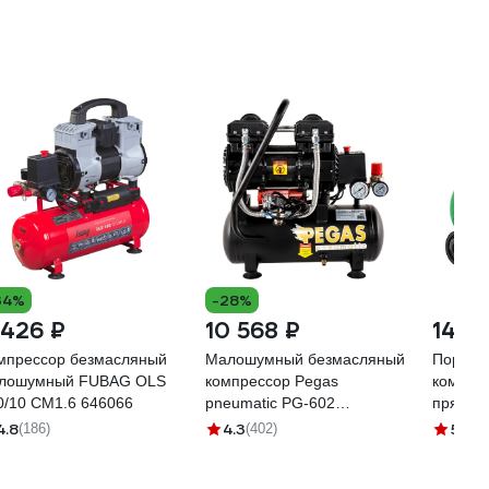
34%
-28%
 426 ₽
10 568 ₽
14 8
мпрессор безмасляный
Малошумный безмасляный
Поршне
лошумный FUBAG OLS
компрессор Pegas
компрес
0/10 CM1.6 646066
pneumatic PG-602
прямым
профессиональная серия
RF-20/2
4.8
4.3
5
(186)
(402)
(3)
6619