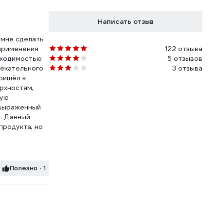
Написать отзыв
 мне сделать
 применения
122 отзыва
бходимостью
5 отзывов
лекательного
3 отзыва
ришёл к
рхностям,
ную
 выраженный
. Данный
продукта, но
Полезно · 1