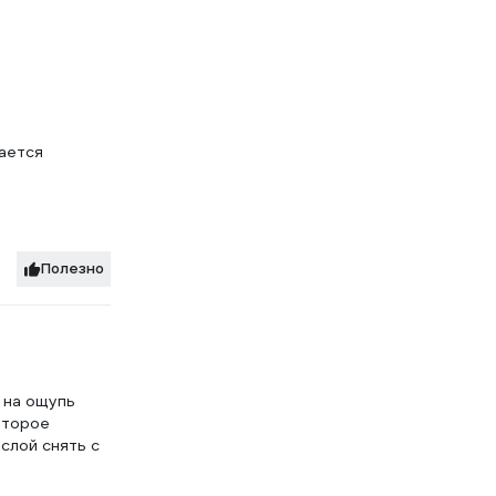
дается
Полезно
, на ощупь
Второе
слой снять с