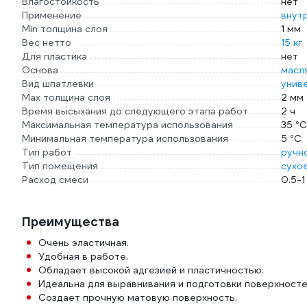
Влагостойкость
нет
Применение
внут
Min толщина слоя
1 мм
Вес нетто
15 кг
Для пластика
нет
Основа
масл
Вид шпатлевки
унив
Max толщина слоя
2 мм
Время высыхания до следующего этапа работ
2 ч
Максимальная температура использования
35 °С
Минимальная температура использования
5 °С
Тип работ
ручн
Тип помещения
сухо
Расход смеси
0.5-1
Преимущества
Очень эластичная.
Удобная в работе.
Обладает высокой адгезией и пластичностью.
Идеальна для выравнивания и подготовки поверхносте
Создает прочную матовую поверхность.