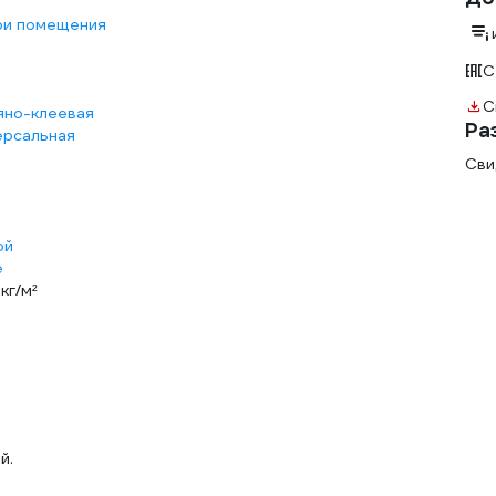
ри помещения
С
С
яно-клеевая
Ра
ерсальная
Сви
ой
е
 кг/м²
й.