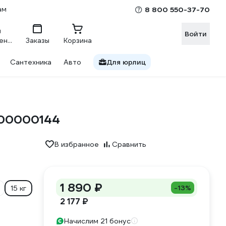
ам
8 800 550-37-70
Войти
Сравнение
Заказы
Корзина
Сантехника
Авто
Для юрлиц
300000144
В избранное
Сравнить
1 890 ₽
-13%
15 кг
2 177 ₽
Начислим 21 бонус