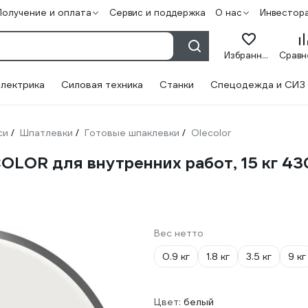
Получение и оплата
Сервис и поддержка
О нас
Инвестор
Избранное
лектрика
Силовая техника
Станки
Спецодежда и СИЗ
си
Шпатлевки
Готовые шпаклевки
Olecolor
/
/
/
OLOR для внутренних работ, 15 кг 4
Вес нетто
0.9 кг
1.8 кг
3.5 кг
9 кг
Цвет:
белый