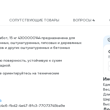
СОПУТСТВУЮЩИЕ ТОВАРЫ
ВОПРОСЫ
4
бот, 15 кг 4300000144 предназначена для
онных, оштукатуренных, гипсовых и деревянных
ов и других оштукатуренных и бетонных
ю поверхность, устойчивую к сухим
адкой.
е ориентируйтесь на технические
Ин
Еди
Вес,
Дли
Шир
й
Выс
c4c6-fbd2-4e47-8fc3-77073745ba9e
До