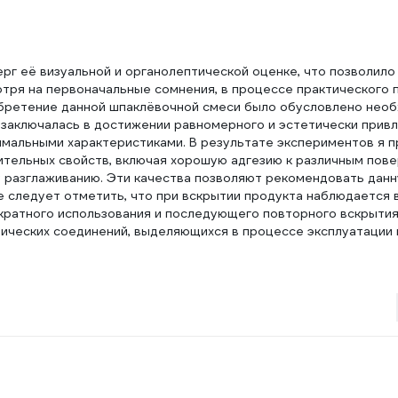
рг её визуальной и органолептической оценке, что позволило
отря на первоначальные сомнения, в процессе практического
обретение данной шпаклёвочной смеси было обусловлено нео
 заключалась в достижении равномерного и эстетически прив
имальными характеристиками. В результате экспериментов я п
тельных свойств, включая хорошую адгезию к различным пове
 разглаживанию. Эти качества позволяют рекомендовать дан
е следует отметить, что при вскрытии продукта наблюдается
кратного использования и последующего повторного вскрытия
ических соединений, выделяющихся в процессе эксплуатации 