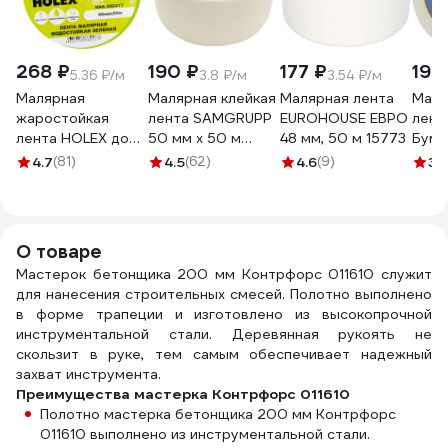
268 ₽
190 ₽
177 ₽
198
5.36 ₽/м
3.8 ₽/м
3.54 ₽/м
Малярная
Малярная клейкая
Малярная лента
Маля
жаростойкая
лента SAMGRUPP
EUROHOUSE ЕВРО
лент
лента HOLEX до
50 мм х 50 м
48 мм, 50 м 15773
Бума
100С, зеленая,
SAMC-
КРЕП
4.7
(81)
4.5
(62)
4.6
(9)
3.
водостойкая, 48
076050050
50мм
мм, 50 м HAS-
Крас
382277
стен 
О товаре
Мастерок бетонщика 200 мм Контрфорс 011610 служит
для нанесения строительных смесей. Полотно выполнено
в форме трапеции и изготовлено из высокопрочной
инструментальной стали. Деревянная рукоять не
скользит в руке, тем самым обеспечивает надежный
захват инструмента.
Преимущества мастерка Контрфорс 011610
Полотно мастерка бетонщика 200 мм Контрфорс
011610 выполнено из инструментальной стали.