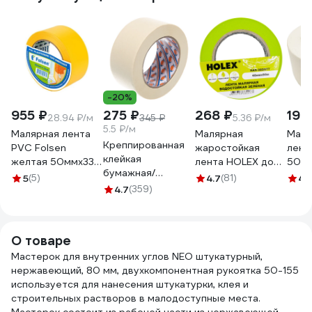
-20%
955 ₽
275 ₽
268 ₽
190
28.94 ₽/м
345 ₽
5.36 ₽/м
5.5 ₽/м
Малярная лента
Малярная
Маля
Креппированная
PVC Folsen
жаростойкая
лент
клейкая
желтая 50ммx33м
лента HOLEX до
50 м
бумажная/
0243350
100С, зеленая,
SAM
5
(5)
4.7
(81)
4.
малярная лента
4.7
(359)
водостойкая, 48
076
AVIORA 50 мм, 50
мм, 50 м HAS-
м 304-010
382277
О товаре
Мастерок для внутренних углов NEO штукатурный,
нержавеющий, 80 мм, двухкомпонентная рукоятка 50-155
используется для нанесения штукатурки, клея и
строительных растворов в малодоступные места.