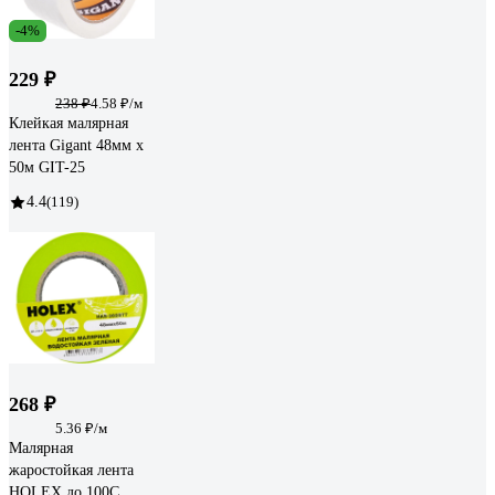
-4%
229 ₽
238 ₽
4.58 ₽/м
Клейкая малярная
лента Gigant 48мм x
50м GIT-25
4.4
(119)
268 ₽
5.36 ₽/м
Малярная
жаростойкая лента
HOLEX до 100С,