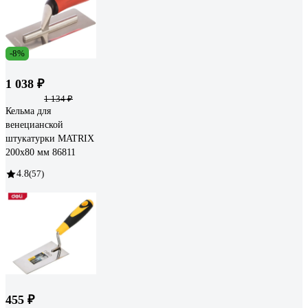
-8%
1 038 ₽
1 134 ₽
Кельма для
венецианской
штукатурки MATRIX
200х80 мм 86811
4.8
(57)
455 ₽