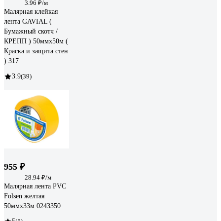
3.96 ₽/м
Малярная клейкая
лента GAVIAL (
Бумажный скотч /
КРЕПП ) 50ммх50м (
Краска и защита стен
) 317
3.9
(39)
955 ₽
28.94 ₽/м
Малярная лента PVC
Folsen желтая
50ммx33м 0243350