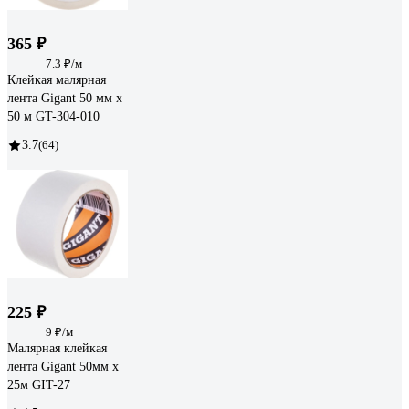
365 ₽
7.3 ₽/м
Клейкая малярная
лента Gigant 50 мм х
50 м GT-304-010
3.7
(64)
225 ₽
9 ₽/м
Малярная клейкая
лента Gigant 50мм x
25м GIT-27