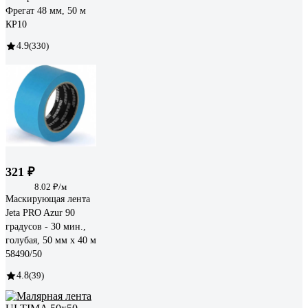
Фрегат 48 мм, 50 м
КР10
4.9
(330)
321 ₽
8.02 ₽/м
Маскирующая лента
Jeta PRO Azur 90
градусов - 30 мин.,
голубая, 50 мм х 40 м
58490/50
4.8
(39)