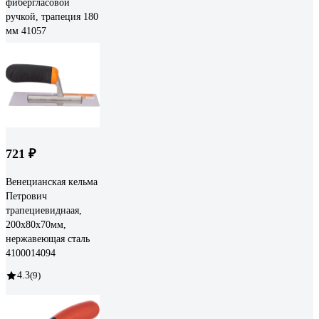
фибергласовой
ручкой, трапеция 180
мм 41057
721 ₽
Венецианская кельма
Петрович
трапециевиднаая,
200x80x70мм,
нержавеющая сталь
4100014094
4.3
(9)