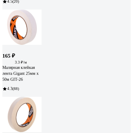
4.5
(20)
165 ₽
3.3 ₽/м
Малярная клейкая
лента Gigant 25мм х
50м GIT-26
4.3
(88)