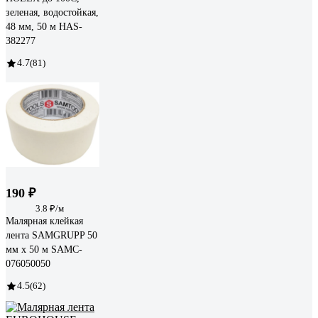
зеленая, водостойкая,
48 мм, 50 м HAS-
382277
4.7
(81)
190 ₽
3.8 ₽/м
Малярная клейкая
лента SAMGRUPP 50
мм х 50 м SAMC-
076050050
4.5
(62)