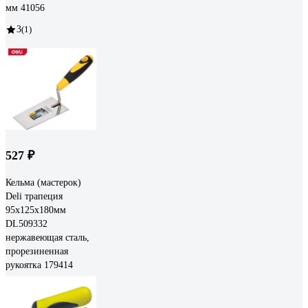
мм 41056
3
(1)
527 ₽
Кельма (мастерок)
Deli трапеция
95x125x180мм
DL509332
нержавеющая сталь,
прорезиненная
рукоятка 179414