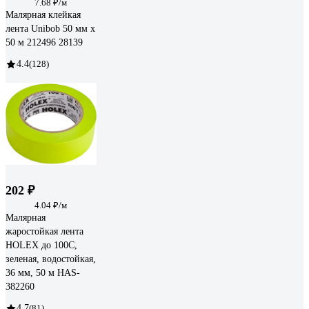
7.68 ₽/м
Малярная клейкая
лента Unibob 50 мм х
50 м 212496 28139
4.4
(128)
202 ₽
4.04 ₽/м
Малярная
жаростойкая лента
HOLEX до 100С,
зеленая, водостойкая,
36 мм, 50 м HAS-
382260
4.7
(81)