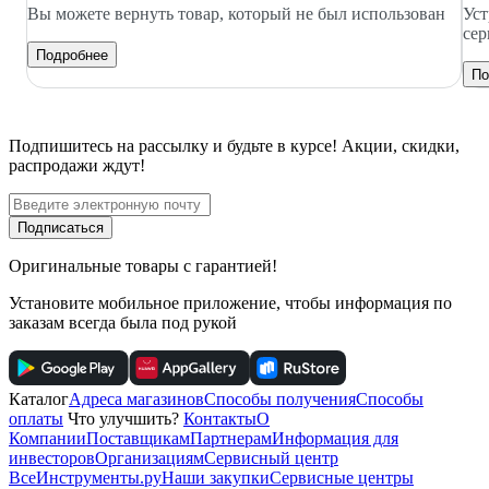
Вы можете вернуть товар, который не был использован
Уст
сер
Подробнее
По
Подпишитесь
на рассылку
и будьте в курсе! Акции, скидки,
распродажи ждут!
Подписаться
Оригинальные товары с гарантией!
Установите мобильное приложение, чтобы информация по
заказам всегда была под рукой
Каталог
Адреса магазинов
Способы получения
Способы
оплаты
Что улучшить?
Контакты
О
Компании
Поставщикам
Партнерам
Информация для
инвесторов
Организациям
Сервисный центр
ВсеИнструменты.ру
Наши закупки
Сервисные центры