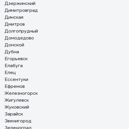
Дзержинский
Димитровград
Динская
Дмитров
Долгопрудный
Домодедово
Донской
Дубна
Егорьевск
Елабуга
Елец
Ессентуки
Ефремов
Железногорск
Жигулевск
Жуковский
Зарайск
Звенигород
Зеленоград