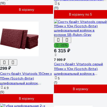
(18)
120
5
(11)
В корзину
В корзину по 5
-21%
6 315 ₽
7 999 ₽
Скотч брайт Vitatools серый
299 ₽
115мм х 10м (Scotch-Brite)
Скотч брайт Vitatools 150мм х
шлифовальный войлок в
115мм (Scotch-Brite)
рулоне SB-Rulon-Gray
5
(1)
шлифовальный войлок,
красный SB-150*115-red
4.9
В корзину
(9)
В корзину