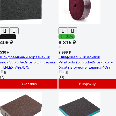
-23%
-21%
409 ₽
6 315 ₽
530 ₽
7 999 ₽
Шлифовальный абразивный
Шлифовальный войлок
лист Scotch-Brite 5 шт, серый
Vitatools (Scotch-Brite) скотч
TILFLEX 7447B/5
брайт в рулоне, длинна-10м,
красный SB-Rulon-Red
5
4.8
(7)
(13)
В корзину
В корзину