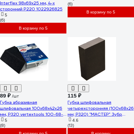
Interflex 98х69х25 мм, 4-х
(6)
сторонний Р220 1022926825
В корзину по 5
5
(6)
В корзину по 5
89 ₽
115 ₽
/шт
Губка абразивная
Губка шлифовальная
шлифовальная 100x68x42x26
четырехсторонняя (100х68х26
мм, P320 vertextools 100-68-
мм; Р320) "МАСТЕР" Зубр
320
35611-320
5
4.6
(8)
(13)
В корзину по 5
В корзину