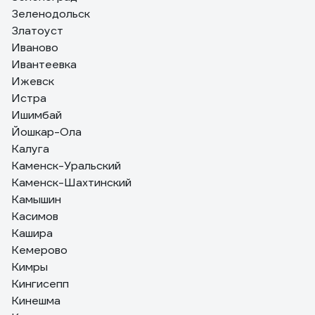
Зеленодольск
Златоуст
Иваново
Ивантеевка
Ижевск
Истра
Ишимбай
Йошкар-Ола
Калуга
Каменск-Уральский
Каменск-Шахтинский
Камышин
Касимов
Кашира
Кемерово
Кимры
Кингисепп
Кинешма