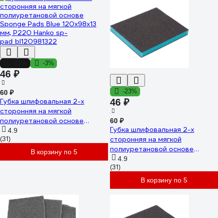
-23%
-3%
46 ₽
-23%
60 ₽
Губка шлифовальная 2-х
46 ₽
сторонняя на мягкой
полиуретановой основе
60 ₽
Губка шлифовальная 2-х
Sponge Pads Blue 120x98x13
4.9
(31)
сторонняя на мягкой
мм, P220 Hanko sp-
полиуретановой основе
pad_bl120981322
В корзину по 5
Sponge Pads Blue 120x98x13
4.9
(31)
мм, P180 Hanko sp-
pad_bl120981318
В корзину по 5