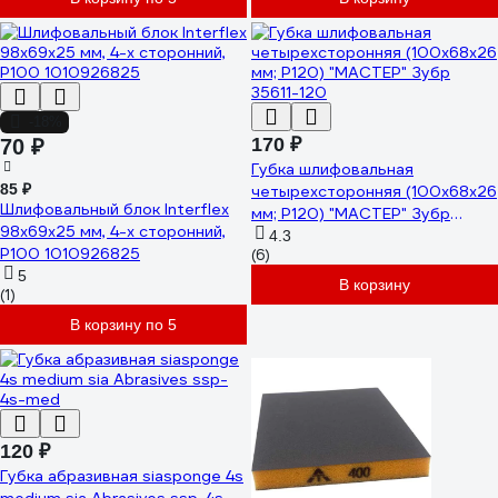
-18%
170 ₽
70 ₽
Губка шлифовальная
85 ₽
четырехсторонняя (100х68х26
Шлифовальный блок Interflex
мм; Р120) "МАСТЕР" Зубр
98х69х25 мм, 4-х сторонний,
35611-120
4.3
Р100 1010926825
(6)
5
В корзину
(1)
В корзину по 5
120 ₽
Губка абразивная siasponge 4s