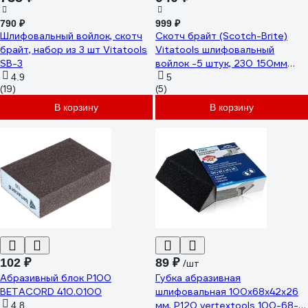
790 ₽
999 ₽
Шлифовальный войлок, скотч
Скотч брайт (Scotch-Brite)
брайт, набор из 3 шт Vitatools
Vitatools шлифовальный
SB-3
войлок -5 штук, 230_150мм
Красный SB-230-150-red-5sht
4.9
5
(19)
(5)
В корзину
В корзину
102 ₽
89 ₽
/шт
Абразивный блок Р100
Губка абразивная
BETACORD 410.0100
шлифовальная 100x68x42x26
мм, P120 vertextools 100-68-
4.8