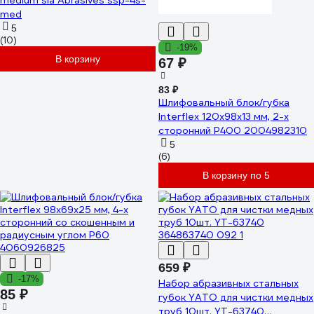
medium sia Abrasives ssp-4s-
med
5
(10)
-19%
В корзину
67 ₽
83 ₽
Шлифовальный блок/губка
Interflex 120х98х13 мм, 2-х
сторонний Р400 2004982310
5
(6)
В корзину по 5
659 ₽
-17%
Набор абразивных стальных
85 ₽
губок YATO для чистки медных
труб 10шт. YT-63740