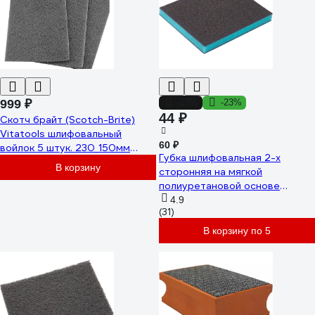
999 ₽
-27%
-23%
44 ₽
Скотч брайт (Scotch-Brite)
Vitatools шлифовальный
60 ₽
войлок 5 штук. 230_150мм
Губка шлифовальная 2-х
Серый SB-230-150-grey-5sht
В корзину
сторонняя на мягкой
полиуретановой основе
Sponge Pads Blue 120x98x13
4.9
(31)
мм, P80 Hanko sp-
pad_bl12098138
В корзину по 5