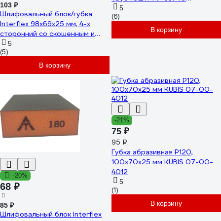
103 ₽
364863740 092 1
5
Шлифовальный блок/губка
(6)
Interflex 98х69х25 мм, 4-х
В корзину
сторонний со скошенным и
радиусным углом Р60
5
(5)
4060926825
В корзину
-21%
75 ₽
95 ₽
Губка абразивная Р120,
100х70х25 мм KUBIS 07-00-
4012
-20%
5
68 ₽
(1)
В корзину
85 ₽
Шлифовальный блок Interflex