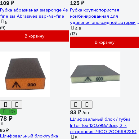
109 ₽
125 ₽
Губка абразивная siasponge 4s
Губка крупнопористая
fine sia Abrasives ssp-4s-fine
комбинированная для
удаления эпоксидной затирки
5
(9)
160x95x60 мм СИБРТЕХ 86840
4.6
(13)
В корзину
В корзину
-8%
83 ₽
/шт
78 ₽
Шлифовальный блок / губка
Interflex 120х98х13мм, 2-х
85 ₽
сторонняя Р600 2006982310
Шлифовальный блок/губка
5