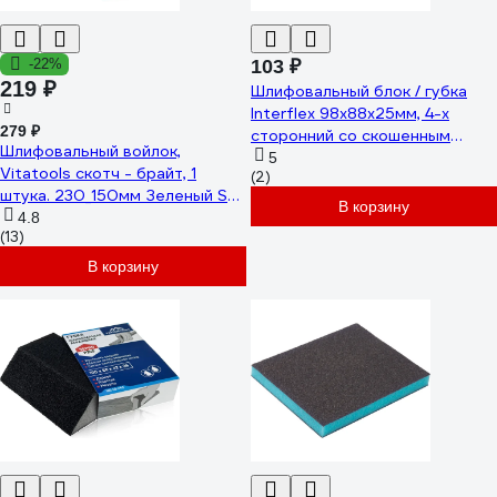
-22%
103 ₽
219 ₽
Шлифовальный блок / губка
Interflex 98х88х25мм, 4-х
279 ₽
сторонний со скошенным
Шлифовальный войлок,
углом, Р180 3018926825
5
Vitatools скотч - брайт, 1
(2)
штука. 230_150мм Зеленый SB-
В корзину
230*150-green
4.8
(13)
В корзину