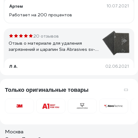
10.07.2021
Артем
Работает на 200 процентов
20 отзывов
Отзыв о материале для удаления
загрязнений и царапин Sia Abrasives sv-
ultrafine-2
02.06.2021
Л А.
Упаковка и цена. Свойства материала
Только оригинальные товары
6 отзывов
Отзыв о Губка шлифовальная (250 шт)
четырёхсторонняя (блок) Сombi
100x68x25 мм, P60 AbraTechnic
ABR.K.60/250
14.12.2025
Инкогнито 0474
Москва
удобная,классная.👍