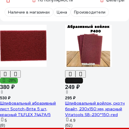
По популярности
Фильтры
Наличие в магазинах
Цена
Производители
-28%
-16%
380 ₽
249 ₽
530 ₽
295 ₽
Шлифовальный абразивный
Шлифовальный войлок, скотч
лист Scotch-Brite 5 шт,
брайт, 230х150 мм, красный
красный TILFLEX 7447A/5
Vitatools SB-230*150-red
5
4.9
(8)
(62)