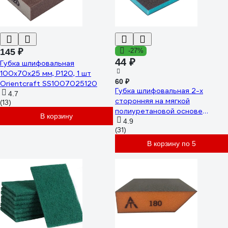
145 ₽
-27%
44 ₽
Губка шлифовальная
100x70x25 мм, P120, 1 шт
60 ₽
Orientcraft SS1007025120
Губка шлифовальная 2-х
4.7
сторонняя на мягкой
(13)
полиуретановой основе
В корзину
Sponge Pads Blue 120x98x13
4.9
(31)
мм, P240 Hanko sp-
pad_bl120981324
В корзину по 5