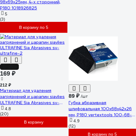
98х69х25мм, 4-х сторонний,
Р180 1018926825
5
(3)
В корзину по 5
-20%
169 ₽
212 ₽
Материал для удаления
89 ₽
загрязнений и царапин siavlies
/шт
ULTRAFINE Sia Abrasives sv-
Губка абразивная
ultrafine-2
шлифовальная 100x68x42x26
4.8
(20)
мм, P180 vertextools 100-68-
180
4.9
В корзину
(12)
В корзину по 5