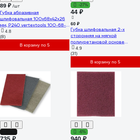
89 ₽
-27%
/шт
44 ₽
Губка абразивная
шлифовальная 100x68x42x26
60 ₽
мм, P240 vertextools 100-68-
Губка шлифовальная 2-х
240
4.8
сторонняя на мягкой
(8)
полиуретановой основе
В корзину по 5
Sponge Pads Blue 120x98x13
4.9
(31)
мм, P120 Hanko sp-
pad_bl120981312
В корзину по 5
-7%
-6%
735 ₽
940 ₽