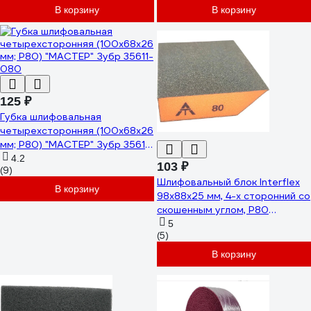
В корзину
В корзину
125 ₽
Губка шлифовальная
четырехсторонняя (100х68х26
мм; Р80) "МАСТЕР" Зубр 35611-
080
4.2
103 ₽
(9)
Шлифовальный блок Interflex
В корзину
98х88х25 мм, 4-х сторонний со
скошенным углом, Р80
3080926825
5
(5)
В корзину