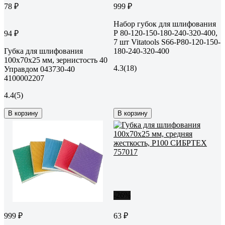
78 ₽
999 ₽
Набор губок для шлифования
Р 80-120-150-180-240-320-400,
94 ₽
7 шт Vitatools S66-P80-120-150-
Губка для шлифования
180-240-320-400
100х70х25 мм, зернистость 40
4.3
(18)
Управдом 043730-40
4100002207
4.4
(5)
В корзину
В корзину
-26%
999 ₽
63 ₽