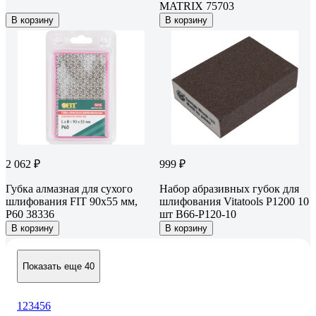
MATRIX 75703
В корзину
В корзину
2 062 ₽
999 ₽
Губка алмазная для сухого
Набор абразивных губок для
шлифования FIT 90х55 мм,
шлифования Vitatools P1200 10
Р60 38336
шт B66-P120-10
В корзину
В корзину
Показать еще 40
1
2
3
4
5
6