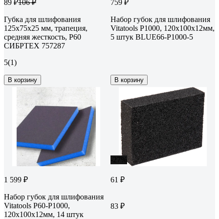
89 ₽
759 ₽
106 ₽
Губка для шлифования
Набор губок для шлифования
125x75x25 мм, трапеция,
Vitatools P1000, 120x100x12мм,
средняя жесткость, Р60
5 штук BLUE66-P1000-5
СИБРТЕХ 757287
5
(1)
В корзину
В корзину
-27%
1 599 ₽
61 ₽
Набор губок для шлифования
Vitatools P60-Р1000,
83 ₽
120x100x12мм, 14 штук