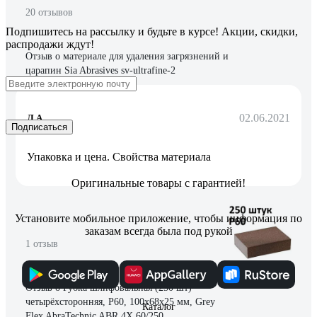
20 отзывов
Подпишитесь
на рассылку
и будьте в курсе! Акции, скидки,
распродажи ждут!
Отзыв о материале для удаления загрязнений и
царапин Sia Abrasives sv-ultrafine-2
02.06.2021
Л А.
Подписаться
Упаковка и цена. Свойства материала
Оригинальные товары с гарантией!
Установите мобильное приложение, чтобы информация по
заказам всегда была под рукой
1 отзыв
Отзыв о Губка шлифовальная (250 шт)
четырёхсторонняя, Р60, 100x68x25 мм, Grey
Каталог
Flex AbraTechnic ABR.4X.60/250