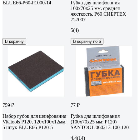
BLUE66-P60-P1000-14
Губка для шлифования
100x70x25 мм, средняя
жесткость, Р60 СИБРТЕХ
757007
5
(4)
В корзину
В корзину по 5
759 ₽
77 ₽
Набор губок для шлифования
Губка для шлифования
Vitatools P120, 120x100x12мм,
(100x70x25 мм; Р120)
5 штук BLUE66-P120-5
SANTOOL 060213-100-120
4.4
(14)