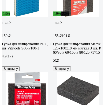
-13%
-19%
-22%
139 ₽
149 ₽
159 ₽
155 ₽
191 ₽
Губка для шлифования P180, 1
Губка для шлифования Matrix
шт Vitatools S66-P180-1
125x100x10 мм мягкая 3 шт. P
60/80 P 60/100 P 80/120 75715
4.9
(17)
5
(2)
В корзину
В корзину