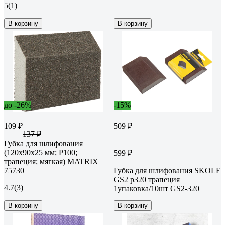
5
(1)
В корзину
В корзину
до -26%
-15%
109 ₽
509 ₽
137 ₽
Губка для шлифования
(120х90х25 мм; P100;
599 ₽
трапеция; мягкая) MATRIX
75730
Губка для шлифования SKOLE
GS2 p320 трапеция
4.7
(3)
1упаковка/10шт GS2-320
В корзину
В корзину