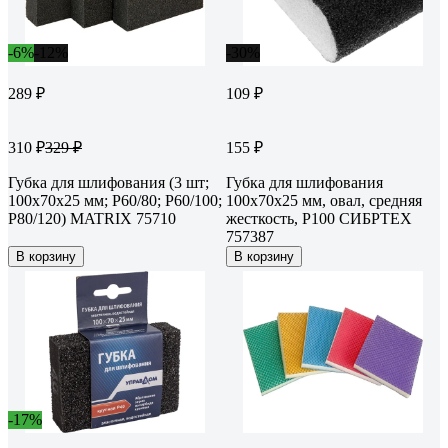
-6%
-12%
-30%
289 ₽
109 ₽
310 ₽
155 ₽
329 ₽
Губка для шлифования (3 шт;
Губка для шлифования
100x70x25 мм; P60/80; P60/100;
100x70x25 мм, овал, средняя
P80/120) MATRIX 75710
жесткость, Р100 СИБРТЕХ
757387
В корзину
В корзину
-17%