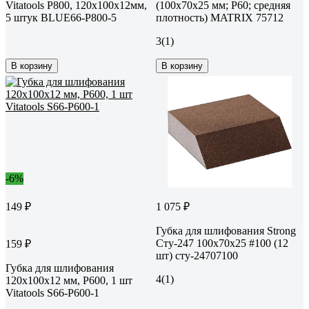
Vitatools P800, 120x100x12мм,
(100х70х25 мм; P60; средняя
5 штук BLUE66-P800-5
плотность) MATRIX 75712
3
(1)
В корзину
В корзину
-6%
149 ₽
1 075 ₽
Губка для шлифования Strong
Сту-247 100x70x25 #100 (12
159 ₽
шт) сту-24707100
Губка для шлифования
4
(1)
120х100х12 мм, P600, 1 шт
Vitatools S66-P600-1