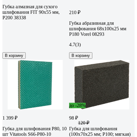
Губка алмазная для сухого
шлифования FIT 90х55 мм,
210 ₽
Р200 38338
Губка абразивная для
шлифования 68х100х25 мм
P180 Vorel 08293
4.7
(3)
В корзину
В корзину
до -28%
1 399 ₽
98 ₽
120 ₽
Губка для шлифования P80, 10
Губка для шлифования
шт Vitatools S66-P80-10
(100х70х25 мм; P100; мягкая)