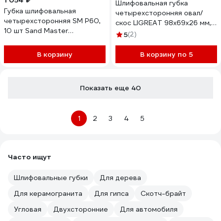
1 054 ₽
Шлифовальная губка
Губка шлифовальная
четырехсторонняя овал/
четырехсторонняя SM Р60,
скос LIGREAT 98х69х26 мм,
10 шт Sand Master
Р220 TL12306
5
(2)
4673751374681
В корзину
В корзину по 5
Показать еще 40
1
2
3
4
5
Часто ищут
Шлифовальные губки
Для дерева
Для керамогранита
Для гипса
Скотч-брайт
Угловая
Двухсторонние
Для автомобиля