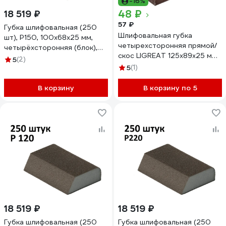
-16%
48 ₽
18 519 ₽
57 ₽
Губка шлифовальная (250
Шлифовальная губка
шт), Р150, 100x68x25 мм,
четырехсторонняя прямой/
четырёхсторонняя (блок),
скос LIGREAT 125х89х25 мм,
Сombi AbraTechnic
5
(2)
Р180 TL12314
ABR.K.150/250
5
(1)
В корзину
В корзину по 5
18 519 ₽
18 519 ₽
Губка шлифовальная (250
Губка шлифовальная (250