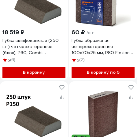
18 519 ₽
60 ₽
/шт
Губка шлифовальная (250
Губка абразивная
шт) четырёхсторонняя
четырехсторонняя
(блок), Р60, Сombi
100x70x25 мм, Р80 Flexione
100x68x25 мм AbraTechnic
90000344
5
(6)
5
(2)
ABR.K.60/250
В корзину
В корзину по 5