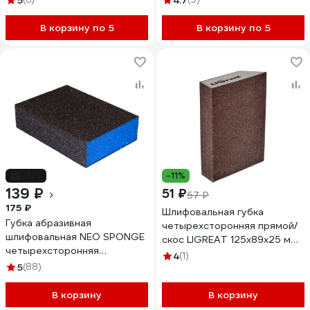
5
4.7
В корзину по 5
В корзину по 5
-21%
-11%
139 ₽
51 ₽
57 ₽
175 ₽
Шлифовальная губка
Губка абразивная
четырехсторонняя прямой/
шлифовальная NEO SPONGE
скос LIGREAT 125х89х25 мм,
четырехсторонняя
Р320 TL12318
4
(1)
Superfine, 2 шт CERAMAX
5
(88)
1CRX0535
В корзину
В корзину