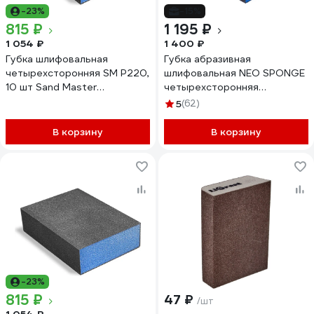
-23%
-15%
815 ₽
1 195 ₽
1 054 ₽
1 400 ₽
Губка шлифовальная
Губка абразивная
четырехсторонняя SM Р220,
шлифовальная NEO SPONGE
10 шт Sand Master
четырехсторонняя
4673751374742
CERAMAX Fine, 20 шт.
5
(62)
1CRX1207
В корзину
В корзину
-23%
815 ₽
47 ₽
/шт