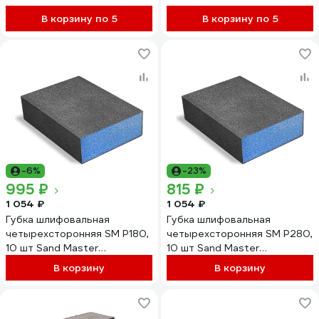
В корзину по 5
В корзину по 5
-6%
-23%
995 ₽
815 ₽
1 054 ₽
1 054 ₽
Губка шлифовальная
Губка шлифовальная
четырехсторонняя SM Р180,
четырехсторонняя SM Р280,
10 шт Sand Master
10 шт Sand Master
4673751374735
4673751374759
В корзину
В корзину