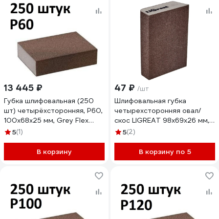
13 445 ₽
47 ₽
/шт
Губка шлифовальная (250
Шлифовальная губка
шт) четырёхсторонняя, Р60,
четырехсторонняя овал/
100x68x25 мм, Grey Flex
скос LIGREAT 98х69х26 мм,
AbraTechnic ABR.4X.60/250
Р280 TL12308
5
(1)
5
(2)
В корзину
В корзину по 5