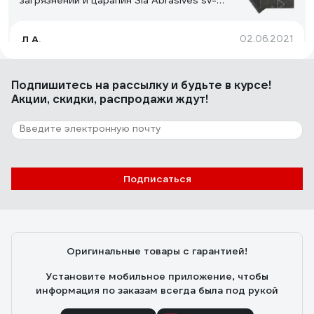
загрязнений и царапин Sia Abrasives sv-
ultrafine-2
Л А.
02.06.2021
Упаковка и цена. Свойства материала
Подпишитесь
на рассылку
и будьте в курсе!
Акции, скидки, распродажи ждут!
1 отзыв
Отзыв о Губка шлифовальная (250 шт)
четырёхсторонняя, Р60, 100x68x25 мм,
Grey Flex AbraTechnic ABR.4X.60/250
Анатолий Завьялов
29.07.2026
Подписаться
Качество
Оригинальные товары с гарантией!
Установите мобильное приложение, чтобы
информация по заказам всегда была под рукой