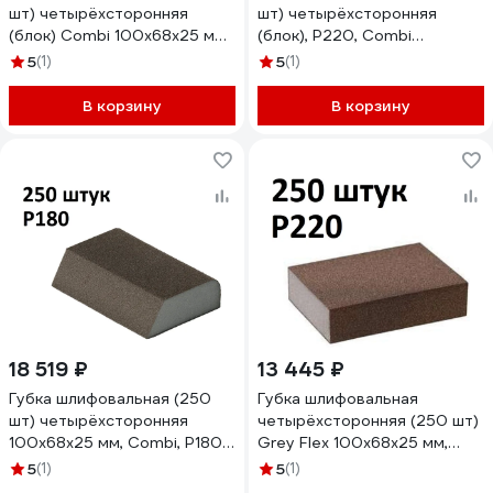
шт) четырёхсторонняя
шт) четырёхсторонняя
(блок) Сombi 100x68x25 мм,
(блок), Р220, Сombi
P120 AbraTechnic
100x68x25 мм AbraTechnic
5
(1)
5
(1)
ABR.K.120/250
ABR.K.220/250
В корзину
В корзину
18 519 ₽
13 445 ₽
Губка шлифовальная (250
Губка шлифовальная
шт) четырёхсторонняя
четырёхсторонняя (250 шт)
100x68x25 мм, Сombi, P180,
Grey Flex 100x68x25 мм,
AbraTechnic ABR.K.180/250
P220, AbraTechnic
5
(1)
5
(1)
ABR.4X.220/250