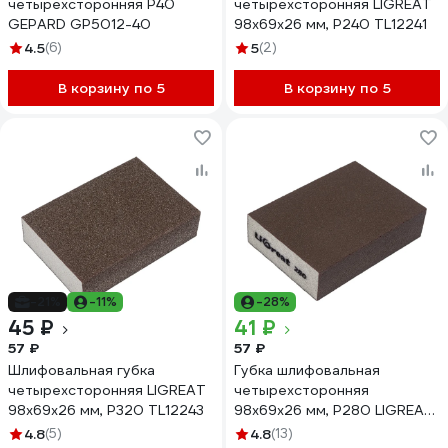
четырехсторонняя Р40
четырехсторонняя LIGREAT
GEPARD GP5012-40
98х69х26 мм, Р240 TL12241
4.5
(6)
5
(2)
В корзину по 5
В корзину по 5
-21%
-11%
-28%
45 ₽
41 ₽
57 ₽
57 ₽
Шлифовальная губка
Губка шлифовальная
четырехсторонняя LIGREAT
четырехсторонняя
98х69х26 мм, Р320 TL12243
98х69х26 мм, Р280 LIGREAT
TL12242
4.8
(5)
4.8
(13)