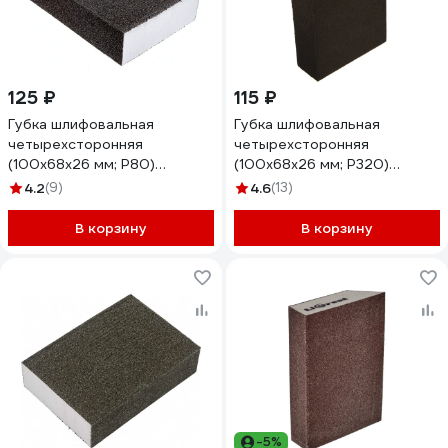
125 ₽
115 ₽
Губка шлифовальная
Губка шлифовальная
четырехсторонняя
четырехсторонняя
(100х68х26 мм; Р80)
(100х68х26 мм; Р320)
"МАСТЕР" Зубр 35611-080
"МАСТЕР" Зубр 35611-320
4.2
(9)
4.6
(13)
В корзину
В корзину
-5%