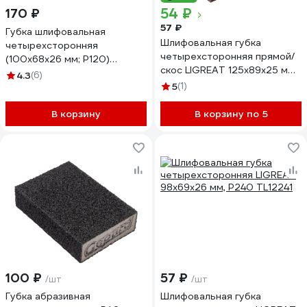
54 ₽
170 ₽
57 ₽
Губка шлифовальная
Шлифовальная губка
четырехсторонняя
четырехсторонняя прямой/
(100х68х26 мм; Р120)
скос LIGREAT 125х89х25 мм,
"МАСТЕР" Зубр 35611-120
4.3
(6)
Р220 TL12315
5
(1)
В корзину
В корзину по 5
100 ₽
57 ₽
/шт
/шт
Губка абразивная
Шлифовальная губка