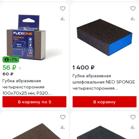
-7%
56 ₽
1 400 ₽
60 ₽
Губка абразивная
Губка абразивная
шлифовальная NEO SPONGE
четырехсторонняя
четырехсторонняя
100x70x25 мм, Р320
CERAMAX Ultrafine, 20 шт.
Flexione 90000384
1CRX1209
В корзину по 5
В корзину