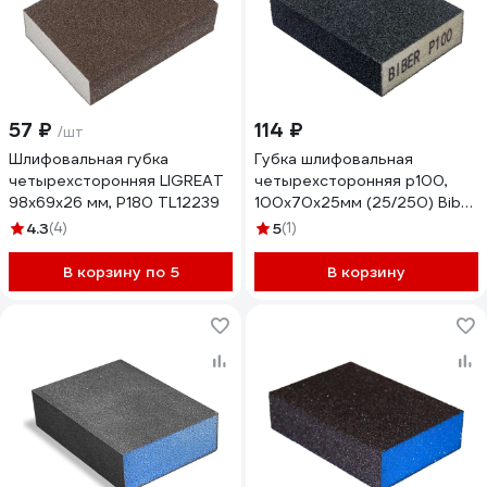
57 ₽
114 ₽
/шт
Шлифовальная губка
Губка шлифовальная
четырехсторонняя LIGREAT
четырехсторонняя р100,
98х69х26 мм, Р180 TL12239
100x70x25мм (25/250) Biber
70673 тов-149932
4.3
(4)
5
(1)
В корзину по 5
В корзину