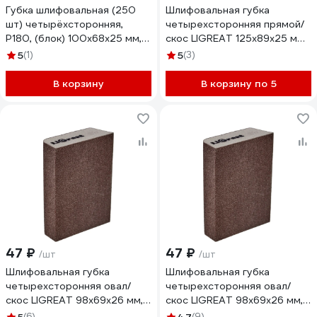
Губка шлифовальная (250
Шлифовальная губка
шт) четырёхсторонняя,
четырехсторонняя прямой/
Р180, (блок) 100x68x25 мм,
скос LIGREAT 125х89х25 мм,
Grey Flex AbraTechnic
Р80 TL12310
5
(1)
5
(3)
ABR.4X.180/250
В корзину
В корзину по 5
47 ₽
47 ₽
/шт
/шт
Шлифовальная губка
Шлифовальная губка
четырехсторонняя овал/
четырехсторонняя овал/
скос LIGREAT 98х69х26 мм,
скос LIGREAT 98х69х26 мм,
Р240 TL12307
Р320 TL12309
(6)
(9)