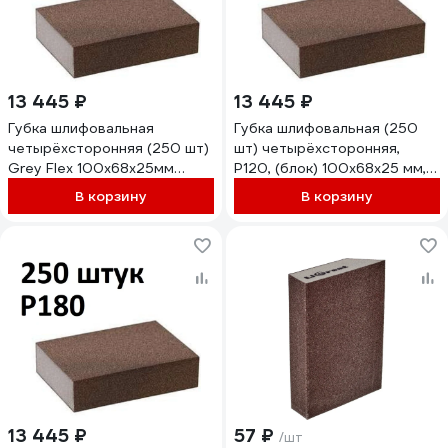
13 445 ₽
13 445 ₽
Губка шлифовальная
Губка шлифовальная (250
четырёхсторонняя (250 шт)
шт) четырёхсторонняя,
Grey Flex 100x68x25мм
Р120, (блок) 100x68x25 мм,
P100, AbraTechnic
Grey Flex AbraTechnic
В корзину
В корзину
ABR.4X.100/250
ABR.4X.120/250
13 445 ₽
57 ₽
/шт