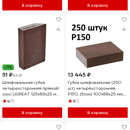
В корзину
В корзину
-11%
51 ₽
13 445 ₽
57 ₽
Шлифовальная губка
Губка шлифовальная (250
четырехсторонняя прямой/
шт) четырёхсторонняя,
скос LIGREAT 125х89х25 мм,
Р150, (блок) 100x68x25 мм,
Р240 TL12316
Grey Flex AbraTechnic
4
(3)
5
(1)
ABR.4X.150/250
В корзину
В корзину