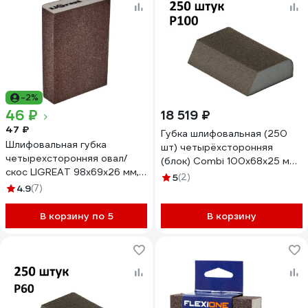
-2%
46 ₽
18 519 ₽
47 ₽
Губка шлифовальная (250
Шлифовальная губка
шт) четырёхсторонняя
четырехсторонняя овал/
(блок) Сombi 100x68x25 мм,
скос LIGREAT 98х69х26 мм,
P100, AbraTechnic
5
(2)
Р150 TL12304
4.9
(7)
ABR.K.100/250
В корзину по 5
В корзину