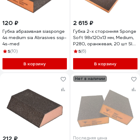
120 ₽
2 615 ₽
Губка абразивная siasponge
Губка 2-х сторонняя Sponge
4s medium sia Abrasives ssp-
Soft 98х120х13 мм, Medium,
4s-med
P280, оранжевая, 20 шт SIA
0070.1244.01.09
5
(10)
5
(6)
В корзину
В корзину
Нет в наличии
212 ₽
Последняя цена