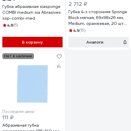
2 712 ₽
Губка абразивная siasponge
Губка 4-х сторонняя Sponge
COMBI medium sia Abrasives
Block мягкая, 69x98x26 мм,
ssp-combi-med
Medium, оранжевая, 20 шт
4.8
(6)
SIA 0070.1254.09
4.9
(15)
В корзину
Аналоги
Нет в наличии
Последняя цена
111 ₽
Абразивная губка