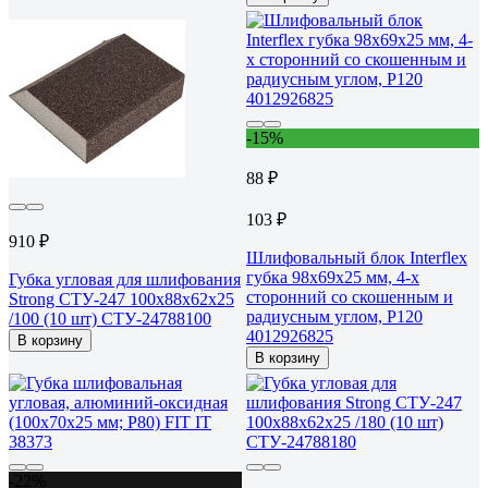
-15%
88 ₽
103 ₽
910 ₽
Шлифовальный блок Interflex
губка 98х69х25 мм, 4-х
Губка угловая для шлифования
сторонний со скошенным и
Strong СТУ-247 100х88х62х25
радиусным углом, Р120
/100 (10 шт) СТУ-24788100
4012926825
В корзину
В корзину
-22%