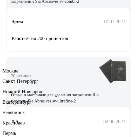
загрязнений Sia Abrasives sv-combi-2
10.07.2021
Артем
Работает на 200 процентов
Москва
20 отзывов
Санкт-Петербург
Нижний Новгород
Отзыв о материале для удаления загрязнений и
царапин Sia Abrasives sv-ultrafine-2
Екатеринбург
Челябинск
02.06.2021
Л А.
Краснодар
Пермь