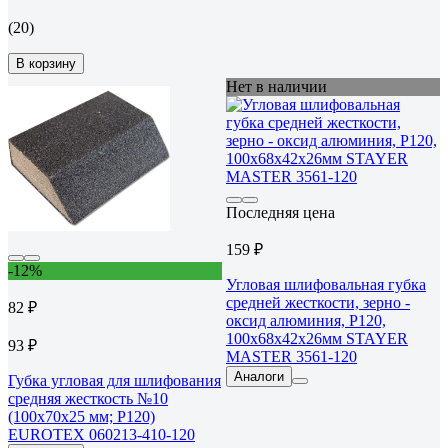
(20)
В корзину
Нет в наличии
Последняя цена
159 ₽
-12%
Угловая шлифовальная губка
средней жесткости, зерно -
82 ₽
оксид алюминия, Р120,
100x68x42x26мм STAYER
93 ₽
MASTER 3561-120
Аналоги
Губка угловая для шлифования
средняя жесткость №10
(100x70x25 мм; Р120)
EUROTEX 060213-410-120