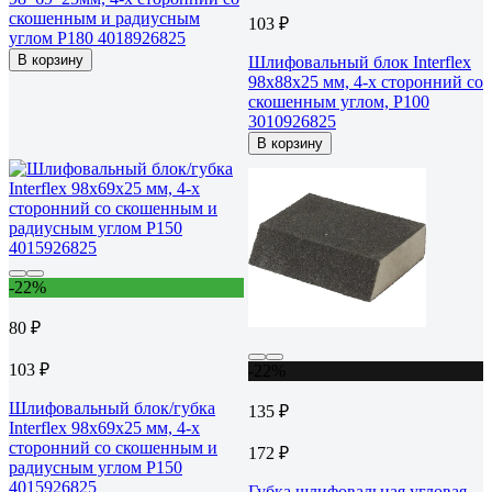
скошенным и радиусным
103 ₽
углом Р180 4018926825
В корзину
Шлифовальный блок Interflex
98х88х25 мм, 4-х сторонний со
скошенным углом, Р100
3010926825
В корзину
-22%
80 ₽
103 ₽
-22%
Шлифовальный блок/губка
135 ₽
Interflex 98х69х25 мм, 4-х
сторонний со скошенным и
172 ₽
радиусным углом Р150
4015926825
Губка шлифовальная угловая,