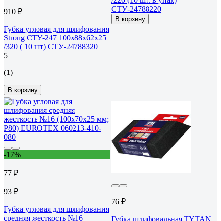
/220 (10 шт. в упак)
СТУ-24788220
910 ₽
В корзину
Губка угловая для шлифования
Strong СТУ-247 100х88х62х25
/320 ( 10 шт) СТУ-24788320
5
(1)
В корзину
-17%
77 ₽
93 ₽
76 ₽
Губка угловая для шлифования
средняя жесткость №16
Губка шлифовальная TYTAN