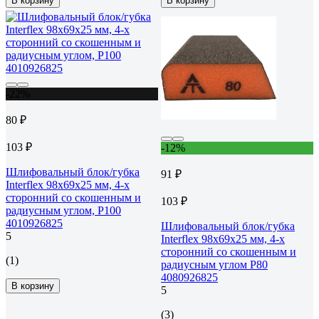
В корзину
В корзину
-22%
80 ₽
103 ₽
-12%
Шлифовальный блок/губка
91 ₽
Interflex 98х69х25 мм, 4-х
сторонний со скошенным и
103 ₽
радиусным углом, Р100
4010926825
Шлифовальный блок/губка
5
Interflex 98x69x25 мм, 4-х
сторонний со скошенным и
(1)
радиусным углом Р80
4080926825
В корзину
5
(3)