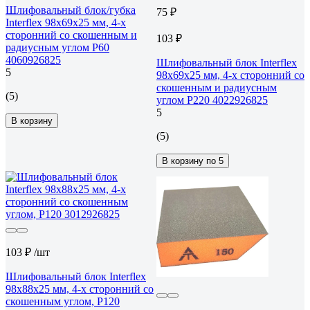
Шлифовальный блок/губка
75 ₽
Interflex 98х69х25 мм, 4-х
сторонний со скошенным и
103 ₽
радиусным углом Р60
4060926825
Шлифовальный блок Interflex
5
98х69х25 мм, 4-х сторонний со
скошенным и радиусным
(5)
углом Р220 4022926825
5
В корзину
(5)
В корзину по 5
103 ₽
/шт
Шлифовальный блок Interflex
98х88х25 мм, 4-х сторонний со
скошенным углом, Р120