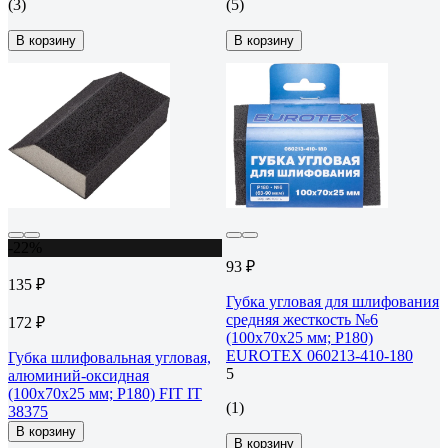
(3)
(5)
В корзину
В корзину
-22%
93 ₽
135 ₽
Губка угловая для шлифования
средняя жесткость №6
172 ₽
(100x70x25 мм; Р180)
EUROTEX 060213-410-180
Губка шлифовальная угловая,
5
алюминий-оксидная
(100х70х25 мм; Р180) FIT IT
(1)
38375
В корзину
В корзину