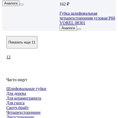
Аналоги
162 ₽
Губка шлифовальная
четырехсторонняя угловая P60
VOREL 08301
Аналоги
Показать еще 11
1
2
Часто ищут
Шлифовальные губки
Для дерева
Для керамогранита
Для гипса
Скотч-брайт
Четырехсторонние
Двухсторонние