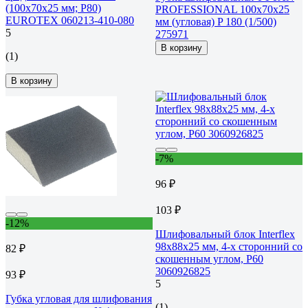
(100x70x25 мм; Р80)
PROFESSIONAL 100х70х25
EUROTEX 060213-410-080
мм (угловая) P 180 (1/500)
5
275971
В корзину
(1)
В корзину
-7%
96 ₽
103 ₽
-12%
Шлифовальный блок Interflex
98х88х25 мм, 4-х сторонний со
82 ₽
скошенным углом, Р60
3060926825
93 ₽
5
Губка угловая для шлифования
(1)