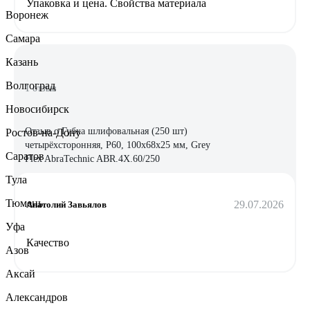
Упаковка и цена. Свойства материала
Воронеж
Самара
Казань
Волгоград
1 отзыв
Новосибирск
Отзыв о Губка шлифовальная (250 шт)
Ростов-на-Дону
четырёхсторонняя, Р60, 100x68x25 мм, Grey
Саратов
Flex AbraTechnic ABR.4X.60/250
Тула
Тюмень
29.07.2026
Анатолий Завьялов
Уфа
Качество
Азов
Аксай
Александров