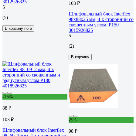
3012926825
103 ₽
5
Шлифовальный блок Interflex
(5)
98х88х25 мм, 4-х сторонний со
скошенным углом, Р150
В корзину по 5
3015926825
5
(2)
В корзину
-15%
88 ₽
103 ₽
-5%
Шлифовальный блок Interflex
98 ₽
98_69_25мм, 4-х сторонний со