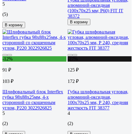
5
алюминий-оксидная
(100х70х25 мм; Р60) FIT IT
(5)
38372
В корзину
В корзину
-12%
-27%
91 ₽
125 ₽
103 ₽
172 ₽
Шлифовальный блок Interflex
Губка шлифовальная угловая,
губка 98х88х25мм, 4-х
алюминий-оксидная,
сторонний со скошенным
100x70x25 мм, Р 240, средняя
углом, Р220 3022926825
жесткость FIT 38377
5
4
(2)
(2)