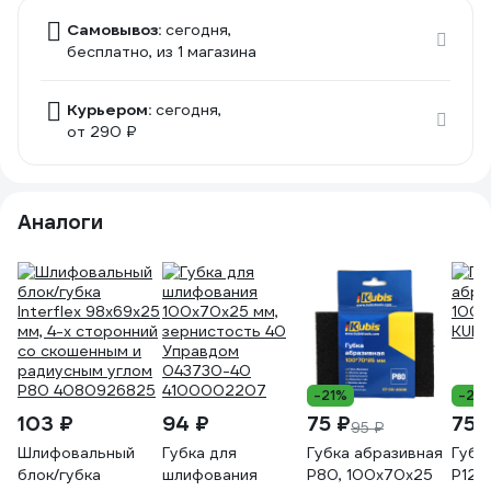
Самовывоз:
сегодня,
бесплатно
, из 1 магазина
Курьером:
сегодня,
от 290 ₽
Аналоги
-21%
-21
103 ₽
94 ₽
75 ₽
75 
95 ₽
Шлифовальный
Губка для
Губка абразивная
Губк
блок/губка
шлифования
Р80, 100х70х25
Р120