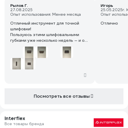
Рылов Г.
Игорь
27.08.2025
25.05.2025
г.
Опыт использования: Менее месяца
Опыт использ
Отличный инструмент для точной
Отлично
шлифовки!
Пользуюсь этими шлифовальными
губками уже несколько недель — и они
превзошли все ожидания. Удобная
треугольная форма позволяет легко
обрабатывать углы и
труднодоступные места, а плотная, но
гибкая основа из поролона отлично
ложится в руку. Абразив 60 идеально
подходит для грубой обработки:
снимает старую краску, выравнивает
поверхность, не забивается и долго
Посмотреть все отзывы
служит.
Брал для ремонта мебели и дверных
проёмов — результат на высоте.
Качество материала и
Interflex
износостойкость впечатляют.
Все товары бренда
Однозначно рекомендую всем, кто