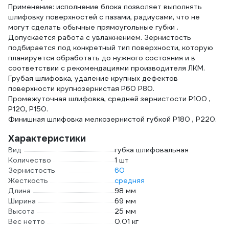
Применение: исполнение блока позволяет выполнять
27010
шлифовку поверхностей с пазами, радиусами, что не
могут сделать обычные прямоугольные губки .
Допускается работа с увлажнением. Зернистость
подбирается под конкретный тип поверхности, которую
планируется обработать до нужного состояния и в
соответствии с рекомендациями производителя ЛКМ.
Грубая шлифовка, удаление крупных дефектов
поверхности крупнозернистая Р60 Р80.
Промежуточная шлифовка, средней зернистости Р100 ,
Р120, Р150.
Финишная шлифовка мелкозернистой губкой Р180 , Р220.
Характеристики
Вид
губка шлифовальная
Количество
1 шт
Зернистость
60
Жесткость
средняя
Длина
98 мм
Ширина
69 мм
Высота
25 мм
Вес нетто
0.01 кг