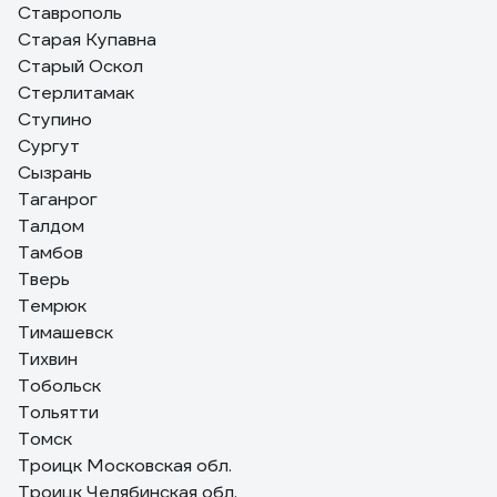
Ставрополь
Старая Купавна
Старый Оскол
Стерлитамак
Ступино
Сургут
Сызрань
Таганрог
Талдом
Тамбов
Тверь
Темрюк
Тимашевск
Тихвин
Тобольск
Тольятти
Томск
Троицк Московская обл.
Троицк Челябинская обл.