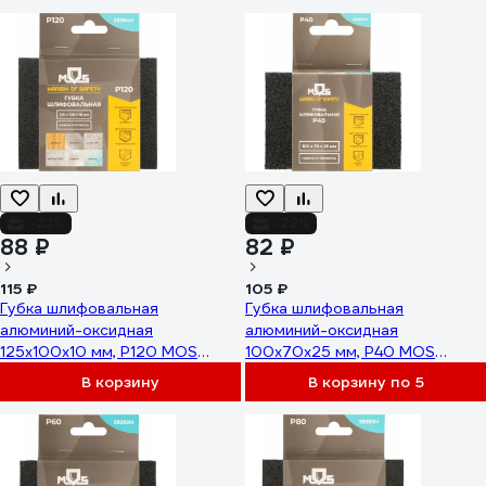
-23%
-22%
88 ₽
82 ₽
115 ₽
105 ₽
Губка шлифовальная
Губка шлифовальная
алюминий-оксидная
алюминий-оксидная
125x100x10 мм, Р120 MOS
100x70x25 мм, Р40 MOS
38384М
38390М
В корзину
В корзину по 5