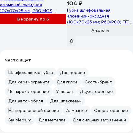
104 ₽
алюминий-оксидная
Губка шлифовальная
100x70x25 мм, Р60 MOS
алюминий-оксидная
38391М
В корзину по 5
(100х70х25 мм; Р60/Р80) FIT
IT 38366
Аналоги
Часто ищут
Шлифовальные губки
Для дерева
Для керамогранита
Для гипса
Скотч-брайт
Четырехсторонние
Угловая
Двухсторонние
Для автомобиля
Для шпаклевки
На поролоновой основе
Алмазные
Односторонние
Sia Medium
Для металла
Для сильных загрязнений