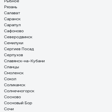
Рыбное
Рязань
Салават
Саранск
Сарапул
Сафоново
Северодвинск
Семилуки
Сергиев Посад
Серпухов
Славянск-на-Кубани
Сланцы
Смоленск
Сокол
Соликамск
Солнечногорск
Сосново
Сосновый Бор
Сочи