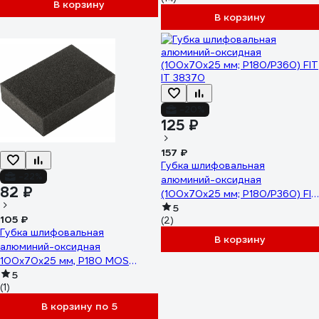
В корзину
В корзину
-20%
125 ₽
157 ₽
Губка шлифовальная
-22%
алюминий-оксидная
82 ₽
(100х70х25 мм; Р180/Р360) FIT
IT 38370
5
105 ₽
(2)
Губка шлифовальная
В корзину
алюминий-оксидная
100x70x25 мм, Р180 MOS
38394М
5
(1)
В корзину по 5