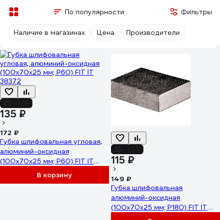
По популярности
Фильтры
Наличие в магазинах
Цена
Производители
-22%
135 ₽
172 ₽
Губка шлифовальная угловая,
-23%
алюминий-оксидная
115 ₽
(100х70х25 мм; Р60) FIT IT
38372
В корзину
149 ₽
Губка шлифовальная
алюминий-оксидная
(100х70х25 мм; Р180) FIT IT
38355