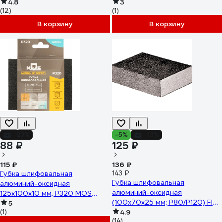
38352
4.8
IT 38367
3
(12)
(1)
В корзину
В корзину
-23%
-5%
-13%
88 ₽
125 ₽
115 ₽
136 ₽
Губка шлифовальная
143 ₽
Губка шлифовальная
алюминий-оксидная
алюминий-оксидная
125x100x10 мм, Р320 MOS
(100х70х25 мм; Р80/Р120) FIT
38387М
5
(1)
IT 38368
4.9
(14)