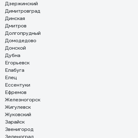
Дзержинский
Димитровград
Динская
Дмитров
Долгопрудный
Домодедово
Донской
Дубна
Егорьевск
Елабуга
Елец
Ессентуки
Ефремов
Железногорск
Жигулевск
Жуковский
Зарайск
Звенигород
Зеленоград