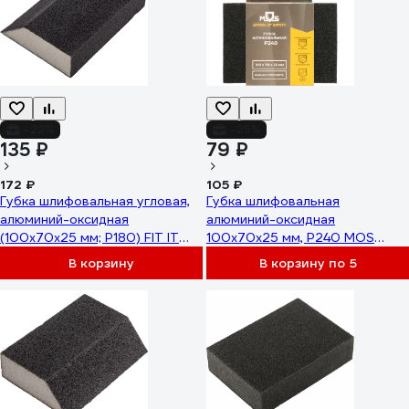
-22%
-25%
135 ₽
79 ₽
172 ₽
105 ₽
Губка шлифовальная угловая,
Губка шлифовальная
алюминий-оксидная
алюминий-оксидная
(100х70х25 мм; Р180) FIT IT
100x70x25 мм, Р240 MOS
38375
38395М
В корзину
В корзину по 5