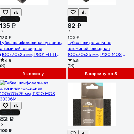
-22%
-22%
135 ₽
82 ₽
172 ₽
105 ₽
Губка шлифовальная угловая,
Губка шлифовальная
алюминий-оксидная
алюминий-оксидная
(100х70х25 мм; Р80) FIT IT
100x70x25 мм, Р120 MOS
38373
4.9
38393М
4.5
(8)
(18)
В корзину
В корзину по 5
-22%
82 ₽
105 ₽