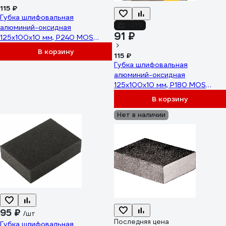
115 ₽
Губка шлифовальная
-21%
алюминий-оксидная
91 ₽
125x100x10 мм, Р240 MOS
38386М
В корзину
115 ₽
Губка шлифовальная
алюминий-оксидная
125x100x10 мм, Р180 MOS
38385М
В корзину
Нет в наличии
95 ₽
/шт
Последняя цена
Губка шлифовальная