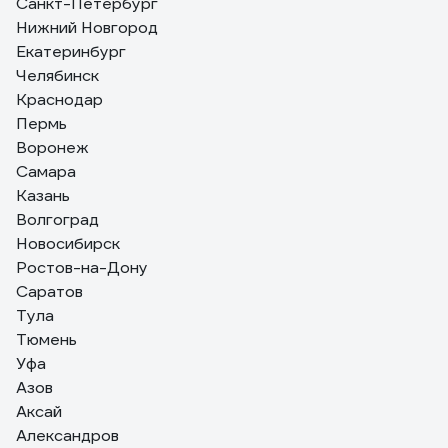
Санкт-Петербург
Нижний Новгород
1 отзыв
Екатеринбург
Отзыв о Губка шлифовальная (250 шт)
Челябинск
четырёхсторонняя, Р60, 100x68x25 мм,
Краснодар
Grey Flex AbraTechnic ABR.4X.60/250
Пермь
Анатолий Завьялов
29.07.2026
Воронеж
Качество
Самара
Казань
Волгоград
Новосибирск
Ростов-на-Дону
Саратов
Тула
Тюмень
Уфа
Азов
Аксай
Александров