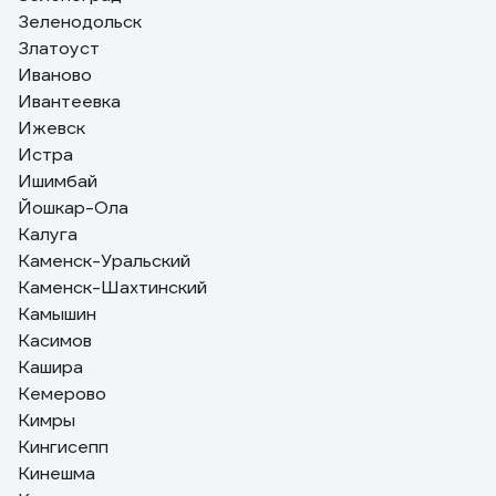
Зеленодольск
Златоуст
Иваново
Ивантеевка
Ижевск
Истра
Ишимбай
Йошкар-Ола
Калуга
Каменск-Уральский
Каменск-Шахтинский
Камышин
Касимов
Кашира
Кемерово
Кимры
Кингисепп
Кинешма