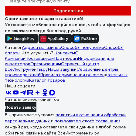
Подписаться
Оригинальные товары с гарантией!
Установите мобильное приложение, чтобы информация
по заказам всегда была под рукой
Каталог
Адреса магазинов
Способы получения
Способы
оплаты
Что улучшить?
Контакты
О
Компании
Поставщикам
Партнерам
Информация для
инвесторов
Организациям
Сервисный центр
ВсеИнструменты.ру
Наши закупки
Сервисные центры
производителей
Правила применения рекомендательных
технологий
Каталог товаров
Наши соцсети
Чат для бизнес-клиентов
Подать заявку
Вы принимаете условия
политики в отношении обработки
персональных данных
и
пользовательского соглашения
каждый раз, когда оставляете свои данные в любой форме
обратной связи на сайте ВсеИнструменты.ру