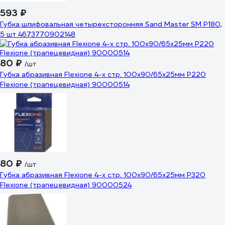
593 ₽
Губка шлифовальная четырехсторонняя Sand Master SM Р180,
5 шт 4673770902148
80 ₽
/шт
Губка абразивная Flexione 4-х стр. 100x90/65x25мм Р220
Flexiоne (трапецевидная) 90000514
80 ₽
/шт
Губка абразивная Flexione 4-х стр. 100x90/65x25мм Р320
Flexiоne (трапецевидная) 90000524