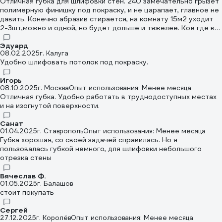
Отличная губка для шлифовки стен. 240 замечательно грызет
не царапают как сетки.
полимерную финишку под покраску, и не царапает, главное не
давить. Конечно абразив стирается, на комнату 15м2 уходит
2-3шт,можно и одной, но будет дольше и тяжелее. Кое где в
ответственных местах подтирал и 320, но в целом 240 для
этого лучше подходит
Эдуард
08.02.2025
г. Калуга
Удобно шлифовать потолок под покраску.
Игорь
08.10.2025
г. Москва
Опыт использования: Менее месяца
Отличная губка. Удобно работать в труднодоступных местах
и на изогнутой поверхности.
Санат
01.04.2025
г. Ставрополь
Опыт использования: Менее месяца
Губка хорошая, со своей задачей справилась. Но я
пользовалась губкой немного, для шлифовки небольшого
отрезка стены
Вячеслав Ф.
01.05.2025
г. Балашов
стоит покупать
Сергей
27.12.2025
г. Королёв
Опыт использования: Менее месяца