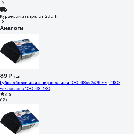
Курьером:
завтра,
от 290 ₽
Аналоги
89 ₽
/шт
Губка абразивная шлифовальная 100x68x42x26 мм, P180
vertextools 100-68-180
4.9
(12)