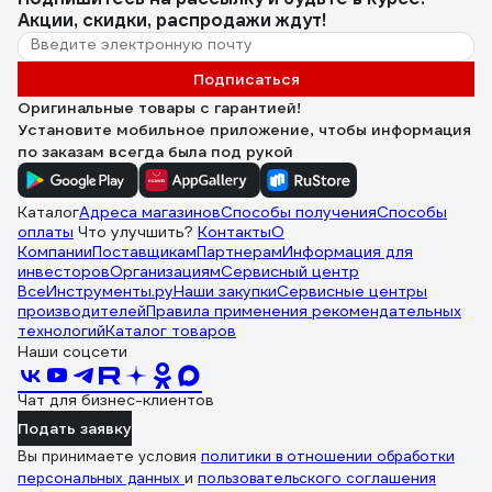
Акции, скидки, распродажи ждут!
Подписаться
Оригинальные товары с гарантией!
Установите мобильное приложение, чтобы информация
по заказам всегда была под рукой
Каталог
Адреса магазинов
Способы получения
Способы
оплаты
Что улучшить?
Контакты
О
Компании
Поставщикам
Партнерам
Информация для
инвесторов
Организациям
Сервисный центр
ВсеИнструменты.ру
Наши закупки
Сервисные центры
производителей
Правила применения рекомендательных
технологий
Каталог товаров
Наши соцсети
Чат для бизнес-клиентов
Подать заявку
Вы принимаете условия
политики в отношении обработки
персональных данных
и
пользовательского соглашения