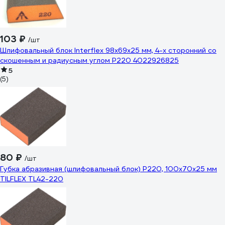
103 ₽
/шт
Шлифовальный блок Interflex 98х69х25 мм, 4-х сторонний со
скошенным и радиусным углом Р220 4022926825
5
(5)
80 ₽
/шт
Губка абразивная (шлифовальный блок) P220, 100x70x25 мм
TILFLEX TL42-220