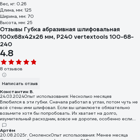
Вес, кг: 0.26
Длина, мм: 125
Ширина, мм: 70
Высота, мм: 25
Отзывы Губка абразивная шлифовальная
100x68x42x26 мм, P240 vertextools 100-68-
240
4.8
8 отзывов
Написать отзыв
Константин В.
24.03.2024
Опыт использования: Несколько месяцев
Влюбился в эти губки. Сначала работал в углах, потом чуть не
всё стены ими шлифовал. Если вы шпаклюете обязательно
возьмите хотя бы попробовать. Их хватает на долго,
изумительный расходник, вовсе не дорогие, особенно если
много внутренних углов или гнутые поверхности. 320 номер в
шпаклевке особо не нужен, это уже какая то полировка, 180
Артём
20.08.2025
г. Смоленск
Опыт использования: Менее месяца
хватит даже под покраску, они работают довольно деликатно,