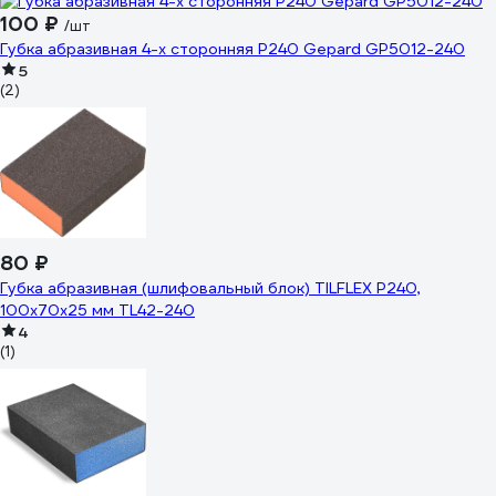
100 ₽
/шт
Губка абразивная 4-х сторонняя Р240 Gepard GP5012-240
5
(2)
80 ₽
Губка абразивная (шлифовальный блок) TILFLEX P240,
100х70х25 мм TL42-240
4
(1)