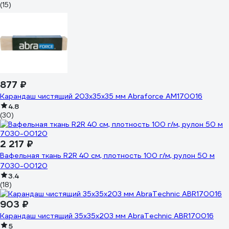
(15)
877 ₽
Карандаш чистящий 203х35x35 мм Abraforce АМ170016
4.8
(30)
2 217 ₽
Вафельная ткань R2R 40 см, плотность 100 г/м, рулон 50 м
7030-00120
3.4
(18)
903 ₽
Карандаш чистящий 35x35x203 мм AbraTechnic ABR170016
5