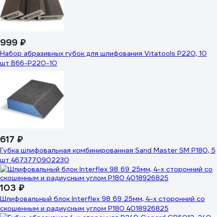
999 ₽
Набор абразивных губок для шлифования Vitatools P220, 10
шт B66-P220-10
617 ₽
Губка шлифовальная комбинированная Sand Master SM Р180, 5
шт 4673770902230
103 ₽
Шлифовальный блок Interflex 98_69_25мм, 4-х сторонний со
скошенным и радиусным углом Р180 4018926825