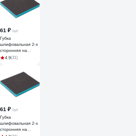
120x98x13 мм,
P150 Hanko sp-
pad_bl120981315
61 ₽
/шт
Губка
шлифовальная 2-х
сторонняя на
мягкой
4.9
(31)
полиуретановой
основе Sponge
Pads Blue
120x98x13 мм,
P220 Hanko sp-
pad_bl120981322
61 ₽
/шт
Губка
шлифовальная 2-х
сторонняя на
мягкой