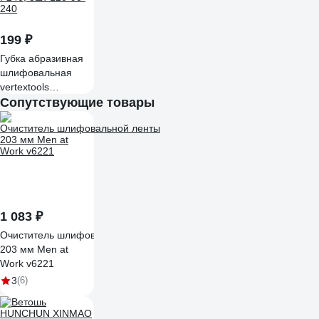
199 ₽
Губка абразивная
шлифовальная
vertextools
120х98х13мм,
Сопутствующие товары
Р240, 3шт 120-98-
240
1 083 ₽
Очиститель шлифовальной ленты
203 мм Men at
Work v6221
3
(6)