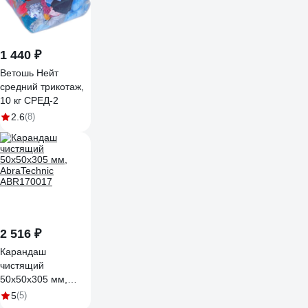
1 440 ₽
Ветошь Нейт
средний трикотаж,
10 кг СРЕД-2
2.6
(8)
2 516 ₽
Карандаш
чистящий
50x50x305 мм,
AbraTechnic
5
(5)
ABR170017