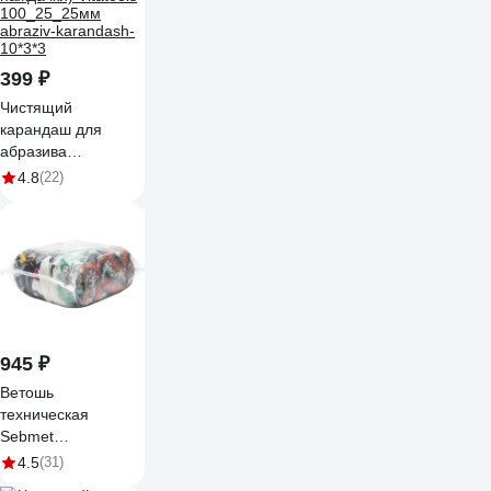
399 ₽
Чистящий
карандаш для
абразива
(шлифленты,
4.8
(22)
наждачки) Vitatools
100_25_25мм
abraziv-karandash-
10*3*3
945 ₽
Ветошь
техническая
Sebmet
TD12000010, 10 кг
4.5
(31)