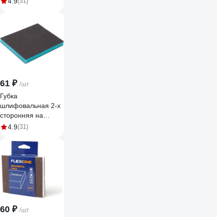
4.9
(31)
полиуретановой
основе Sponge
Pads Blue
120x98x13 мм,
P120 Hanko sp-
pad_bl120981312
61 ₽
/шт
Губка
шлифовальная 2-х
сторонняя на
мягкой
4.9
(31)
полиуретановой
основе Sponge
Pads Blue
120x98x13 мм,
P240 Hanko sp-
pad_bl120981324
60 ₽
/шт