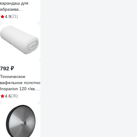
карандаш для
абразива
(шлифленты,
4.9
(21)
наждачки) Vitatools
20х4х4 мм abraziv-
karandash-
20*4,5*4,5
792 ₽
Техническое
вафельное полотно
Insparion 120 г/кв.м,
рулон 10м х 40см
4.6
(36)
ЕВ-00000119