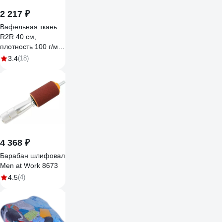
2 217 ₽
Вафельная ткань
R2R 40 см,
плотность 100 г/м,
рулон 50 м 7030-
3.4
(18)
00120
4 368 ₽
Барабан шлифовальный с алюминиевой ручкой
Men at Work 8673
4.5
(4)