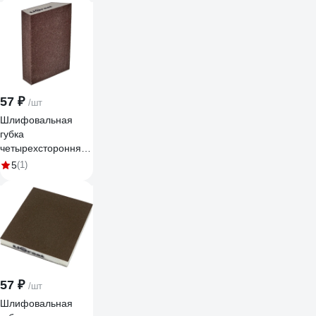
57 ₽
/шт
Шлифовальная
губка
четырехсторонняя
прямой/скос
5
(1)
LIGREAT
125х89х25 мм,
Р220 TL12315
57 ₽
/шт
Шлифовальная