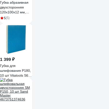
Губка абразивная
двухсторонняя
120x100x12 мм,
Р220 Flexione
5
(5)
90000314
1 399 ₽
Губка для
шлифования P180,
10 шт Vitatools S66-
P180-10