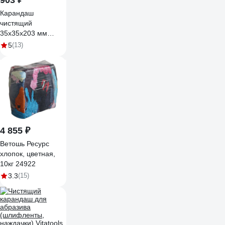
903 ₽
Карандаш
чистящий
35x35x203 мм
AbraTechnic
5
(13)
ABR170016
4 855 ₽
Ветошь Ресурс
хлопок, цветная,
10кг 24922
3.3
(15)