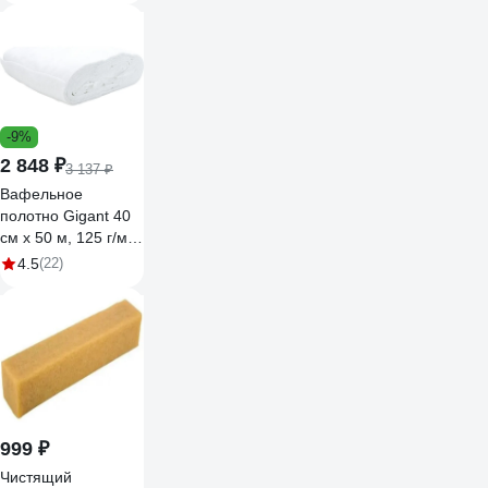
-9%
2 848 ₽
3 137 ₽
Вафельное
полотно Gigant 40
см х 50 м, 125 г/м2
GVL-200
4.5
(22)
999 ₽
Чистящий