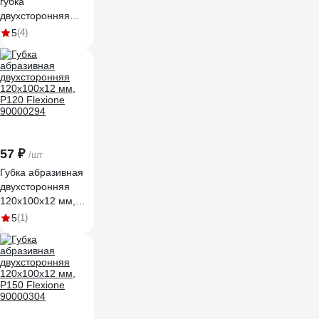
губка
двухсторонняя
LIGREAT
5
(4)
120х98х13 мм,
Р150 TL12229
57 ₽
/шт
Губка абразивная
двухсторонняя
120x100x12 мм,
Р120 Flexione
5
(1)
90000294