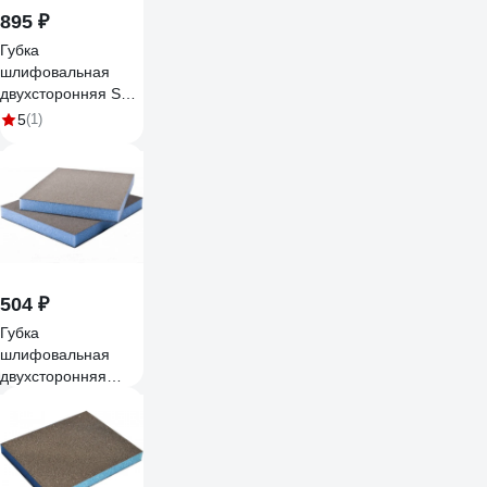
895 ₽
Губка
шлифовальная
двухсторонняя SM
Р150, 10 шт Sand
5
(1)
Master
4673751374636
504 ₽
Губка
шлифовальная
двухсторонняя
Sand Master SM
Р100, 5 шт
4673770902025