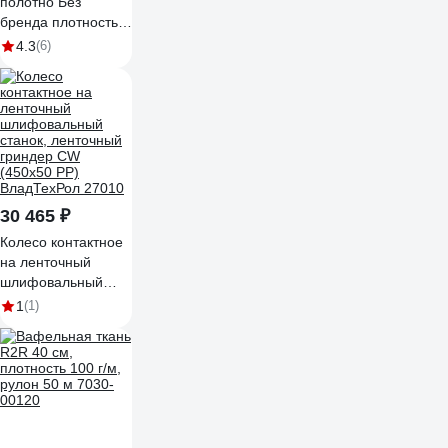
полотно Без
бренда плотность
103 г/м2, 0.4x10 м
4.3
(6)
92342
30 465 ₽
Колесо контактное
на ленточный
шлифовальный
станок, ленточный
1
(1)
гриндер CW
(450x50 PP)
ВладТехРол 27010