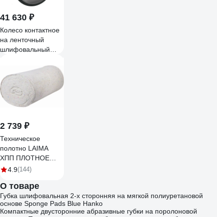
41 630 ₽
Колесо контактное
на ленточный
шлифовальный
станок, ленточный
гриндер CW
(500x50 PP)
ВладТехРол 29010
2 739 ₽
Техническое
полотно LAIMA
ХПП ПЛОТНОЕ
светлое стандарт,
4.9
(144)
605542
О товаре
Губка шлифовальная 2-х сторонняя на мягкой полиуретановой
основе Sponge Pads Blue Hanko
Компактные двусторонние абразивные губки на поролоновой