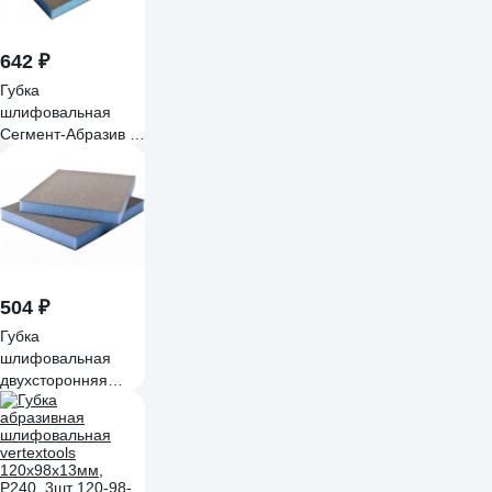
642 ₽
Губка
шлифовальная
Сегмент-Абразив S-
ABRASIVE 2-
сторонняя, P150, 5
шт 4673770902445
504 ₽
Губка
шлифовальная
двухсторонняя
Sand Master SM
Р150, 5 шт
4673770902049