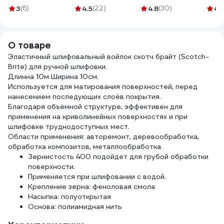
г/м2 GVL-200
Abraforce
TRAD
3
(6)
4.5
(22)
4.8
(30)
4.
АМ170016
ГОСТ
трик
10 к
О товаре
Эластичный шлифовальный войлок скотч брайт (Scotch-
Brite) для ручной шлифовки.
Длинна 10м Ширина 10см.
Используется для матирования поверхностей, перед
нанесением последующих слоёв покрытия.
Благодаря объёмной структуре, эффективен для
применения на криволинейных поверхностях и при
шлифовке труднодоступных мест.
Области применения: авторемонт, деревообработка,
обработка композитов, металлообработка.
Зернистость 400 подойдет для грубой обработки
поверхности.
Применяется при шлифовании с водой.
Крепление зерна: феноловая смола
Насыпка: полуоткрытая
Основа: полиамидная нить