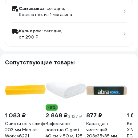
Самовывоз:
сегодня,
бесплатно
, из 1 магазина
Курьером:
сегодня,
от 290 ₽
Сопутствующие товары
-9%
1 083 ₽
2 848 ₽
877 ₽
1 6
3 137 ₽
Очиститель шлифовальной ленты
Вафельное
Карандаш
Вет
203 мм Men at
полотно Gigant
чистящий
XIN
Work v6221
40 см х 50 м, 125
203х35x35 мм
ECO