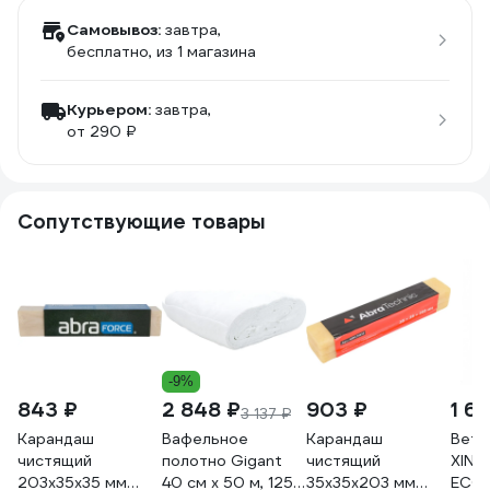
Самовывоз:
завтра,
бесплатно
, из 1 магазина
Курьером:
завтра,
от 290 ₽
Сопутствующие товары
-9%
843 ₽
2 848 ₽
903 ₽
1 6
3 137 ₽
Карандаш
Вафельное
Карандаш
Вет
чистящий
полотно Gigant
чистящий
XIN
203х35x35 мм
40 см х 50 м, 125
35x35x203 мм
ECO