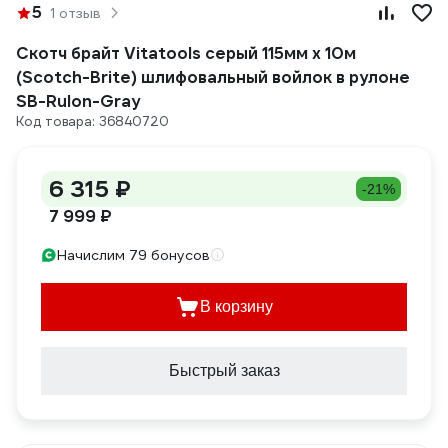
5
1 отзыв
Скотч брайт Vitatools серый 115мм х 10м
(Scotch-Brite) шлифовальный войлок в рулоне
SB-Rulon-Gray
Код товара: 36840720
6 315 ₽
-21%
7 999 ₽
Начислим 79 бонусов
В корзину
Быстрый заказ