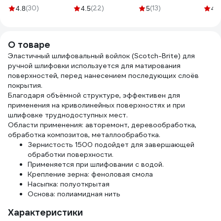
Abraforce
г/м2 GVL-200
AbraTechnic
TRAD
(30)
(22)
(13)
4.8
4.5
5
4.3
АМ170016
ABR170016
ГОСТ
трик
10 к
О товаре
Эластичный шлифовальный войлок (Scotch-Brite) для
ручной шлифовки используется для матирования
поверхностей, перед нанесением последующих слоёв
покрытия.
Благодаря объёмной структуре, эффективен для
применения на криволинейных поверхностях и при
шлифовке труднодоступных мест.
Области применения: авторемонт, деревообработка,
обработка композитов, металлообработка.
Зернистость 1500 подойдет для завершающей
обработки поверхности.
Применяется при шлифовании с водой.
Крепление зерна: феноловая смола
Насыпка: полуоткрытая
Основа: полиамидная нить
Характеристики