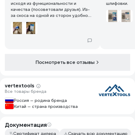
исходя из функциональности и
шлифовки.
качества (посоветовали друзья). Из-
за скоса на одной из сторон удобно
шлифовать там, где трудно подлезть
или нужно, чтобы зерно не касалось
поверхности (например в углах). Губка
отлично справляется, но главное ее
потом не мыть от пыли (после сушки
она вообще ничего не шлифует).
Посмотреть все отзывы
vertextools
Все товары бренда
Россия — родина бренда
Китай — страна производства
Документация
Сертификат дилера
Скачать всю документацию