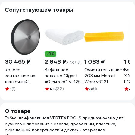
Сопутствующие товары
-9%
30 465 ₽
2 848 ₽
1 083 ₽
1 6
3 137 ₽
Колесо
Вафельное
Очиститель шлифоваль
Вет
контактное на
полотно Gigant
203 мм Men at
XIN
ленточный
40 см х 50 м, 125
Work v6221
ECO
шлифовальный
г/м2 GVL-200
TRAD
1
(1)
4.5
(22)
3
(6)
4.
станок, ленточный
ГОСТ
гриндер CW
трик
(450x50 PP)
10 к
О товаре
ВладТехРол
27010
Губка шлифовальная VERTEXTOOLS предназначена для
ручного шлифования металла, древесины, пластика,
окрашенной поверхности и других материалов.