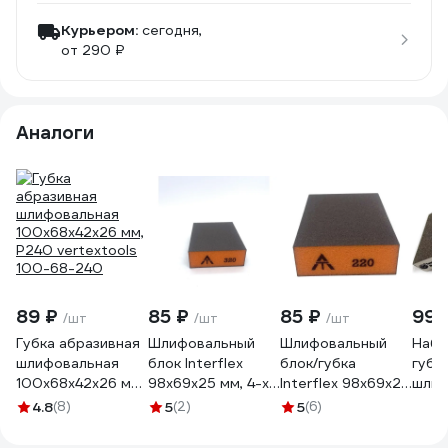
Курьером:
сегодня,
от 290 ₽
Аналоги
89 ₽
85 ₽
85 ₽
999
/шт
/шт
/шт
Губка абразивная
Шлифовальный
Шлифовальный
Набо
шлифовальная
блок Interflex
блок/губка
губо
100x68x42x26 мм,
98х69х25 мм, 4-х
Interflex 98х69х25
шлиф
P240 vertextools
сторонний, Р320
мм, 4-х сторонний
Vitat
4.8
(8)
5
(2)
5
(6)
100-68-240
1032926825
Р220 1022926825
шт B