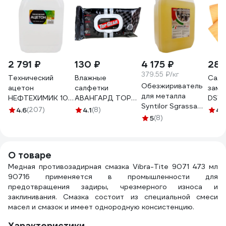
2 791 ₽
130 ₽
4 175 ₽
285
379.55 ₽/кг
Технический
Влажные
Салф
Обезжириватель
ацетон
салфетки
замш
для металла
НЕФТЕХИМИК 10л
АВАНГАРД TOP
DSV 
Syntilor Sgrassa
АТ10000
GEAR
70х4
4.6
(207)
4.1
(8)
4.
Metallo 11кг 1229
универсальные
5
(8)
R890
20х16см 45шт TG-
30107
О товаре
Медная противозадирная смазка Vibra-Tite 9071 473 мл
90716 применяется в промышленности для
предотвращения задиры, чрезмерного износа и
заклинивания. Смазка состоит из специальной смеси
масел и смазок и имеет однородную консистенцию.
Характеристики